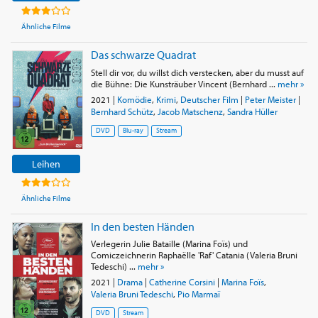
Ähnliche Filme
Das schwarze Quadrat
Stell dir vor, du willst dich verstecken, aber du musst auf
die Bühne: Die Kunsträuber Vincent (Bernhard ...
mehr »
2021
|
Komödie
,
Krimi
,
Deutscher Film
|
Peter Meister
|
Bernhard Schütz
,
Jacob Matschenz
,
Sandra Hüller
DVD
Blu-ray
Stream
Leihen
Ähnliche Filme
In den besten Händen
Verlegerin Julie Bataille (Marina Foïs) und
Comiczeichnerin Raphaëlle 'Raf' Catania (Valeria Bruni
Tedeschi) ...
mehr »
2021
|
Drama
|
Catherine Corsini
|
Marina Foïs
,
Valeria Bruni Tedeschi
,
Pio Marmaï
DVD
Stream