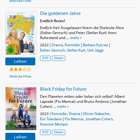
Ähnliche Filme
Die goldenen Jahre
Endlich Rente!
Endlich frei! Ausgelassen feiern die Eheleute Alice
(Esther Gemsch) und Peter (Stefan Kurt) ihren
Ruhestand und ...
mehr »
2022
|
Drama
,
Komödie
|
Barbara Kulcsar
|
Esther Gemsch
,
Stefan Kurt
,
Ueli Jäggi
DVD
Stream
Leihen
Ähnliche Filme
Black Friday for Future
Den Planeten retten oder lieber sich selbst? Albert
Laprade (Pio Marmaï) und Bruno Ambrosi (Jonathan
Cohen) ...
mehr »
2023
|
Komödie
,
Drama
|
Olivier Nakache
,
Éric Toledano
|
Pio Marmaï
,
Jonathan Cohen
,
Noémie Merlant
DVD
Stream
Leihen