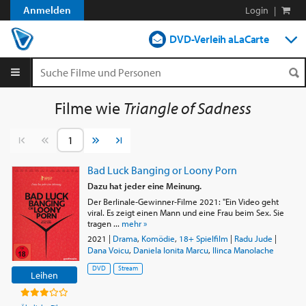
Anmelden
Login
|
DVD-Verleih aLaCarte
DVD-Verleih im Abo
Streamen
Filme wie
Triangle of Sadness
Shop
Vorherige Seite
Nächste Seite
Blog
Bad Luck Banging or Loony Porn
Dazu hat jeder eine Meinung.
Der Berlinale-Gewinner-Filme 2021: "Ein Video geht
viral. Es zeigt einen Mann und eine Frau beim Sex. Sie
tragen ...
mehr »
2021
|
Drama
,
Komödie
,
18+ Spielfilm
|
Radu Jude
|
Dana Voicu
,
Daniela Ionita Marcu
,
Ilinca Manolache
DVD
Stream
Leihen