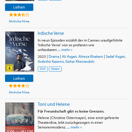
Leihen
Ähnliche Filme
Irdische Verse
In neun Episoden erzählt der in Cannes uraufgeführte
'Irdische Verse' von so profanen wie
unfassbaren ...
mehr »
2023
|
Drama
|
Ali Asgari
,
Alireza Khatami
|
Sadaf Asgari
,
Ardeshir Kazemi
,
Gohar Kheirandish
DVD
Stream
Leihen
Ähnliche Filme
Toni und Helene
Für Freundschaft gibt es keine Grenzen.
Helene (Christine Ostermayer), eine einst gefeierte
Theaterdiva, lebt zurückgezogen in einer
Seniorenresidenz. ...
mehr »