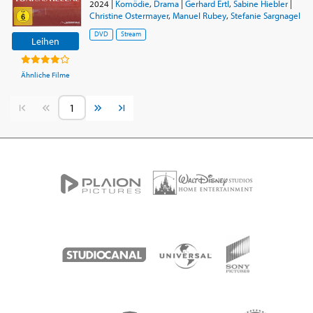
2024
|
Komödie
,
Drama
|
Gerhard Ertl
,
Sabine Hiebler
|
Christine Ostermayer
,
Manuel Rubey
,
Stefanie Sargnagel
DVD
Stream
Leihen
Ähnliche Filme
Vorherige Seite
Nächste Seite