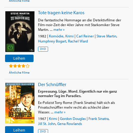
Ähnliche Filme
Tote tragen keine Karos
Die fantastische Hommage an die Detektivfilme der
Film-noir-Zeit der 40er Jahre mit Starkomiker Steve
Martin. ...
mehr »
1982
|
Komödie
,
Krimi
|
Carl Reiner
|
Steve Martin
,
Humphrey Bogart
,
Rachel Ward
DVD
Leihen
Ähnliche Filme
Der Schnüffler
Erpressung. Lüge. Mord. Eigentlich nur ein ganz
normaler Tag im Paradies.
Ex-Polizist Tony Rome (Frank Sinatra) hält sich als
Privatschnüffler mehr recht als schlecht über
Wasser. ...
mehr »
1967
|
Krimi
|
Gordon Douglas
|
Frank Sinatra
,
Jill St. John
,
Gena Rowlands
Leihen
DVD