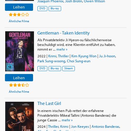
Joaquin Phoenix
,
Josh Brolin
,
Owen Wilson
Leihen
DVD
Blu-ray
Ähnliche Filme
Gentleman - Taken Identity
Als Privatdetektiv Ji Hyeon-su fälschlicherweise
beschuldigt wird, eine Klientin entführt zu haben,
nimmt er ...
mehr »
2022
|
Krimi
,
Thriller
|
Kim Kyung Won
|
Ju Ji-hoon
,
Park Sung-woong
,
Choi Sung-eun
DVD
Blu-ray
Stream
Leihen
Ähnliche Filme
The Last Girl
In einem irischen Pub rettet der erfahrene
Privatdetektiv Mikeal Tallini (Antonio Banderas) die
junge Cassie ...
mehr »
2024
|
Thriller
,
Krimi
|
Jon Keeyes
|
Antonio Banderas
,