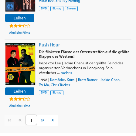
Alice Eve
,
Shelley Hennig
DVD
Blu-ray
Stream
Leihen
Ähnliche Filme
Rush Hour
Die flinksten Fäuste des Ostens treffen auf die größte
Klappe des Westens!
Inspektor Lee (Jackie Chan) ist der größte Feind des
organisierten Verbrechens in Hongkong. Sein
väterlicher ...
mehr »
1998
|
Komödie
,
Krimi
|
Brett Ratner
|
Jackie Chan
,
Tzi Ma
,
Chris Tucker
Leihen
DVD
Blu-ray
Ähnliche Filme
Vorherige Seite
Nächste Seite