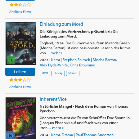
Ähnliche Filme
Einladung zum Mord
Die Königin des Verbrechens präsentiert: Die
Einladung zum Mord.
England, 1934. Die Blumenverkäuferin Miranda Green
(Mischa Barton) ist eine passionierte Leserin der Krimis
von ...
mehr »
2023
|
Krimi
|
Stephen Shimek
|
Mischa Barton
,
Alex Hyde-White
,
Chris Browning
Leihen
DVD
Blu-ray
Stream
Ähnliche Filme
Inherent Vice
Natürliche Mängel - Nach dem Roman von Thomas
Pynchon.
Unerwartet taucht die Ex von Schnüffler Doc Sportello
(Joaquin Phoenix) auf und faselt was von einer
irren ...
mehr »
2014
|
Krimi
,
Drama
|
Paul Thomas Anderson
|