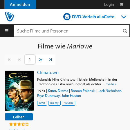
Anmelden
Login
|
DVD-Verleih aLaCarte
DVD-Verleih im Abo
Streamen
Filme wie
Marlowe
Shop
Vorherige Seite
Nächste Seite
Blog
Chinatown
Polanskis Film 'Chinatown' ist ein Meilenstein in der
Tradition des 'Film noir' und gilt als echter ...
mehr »
1974
|
Krimi
,
Drama
|
Roman Polanski
|
Jack Nicholson
,
Faye Dunaway
,
John Huston
DVD
Blu-ray
4K UHD
Leihen