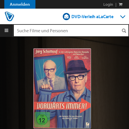
Anmelden
Login
|
DVD-Verleih aLaCarte
DVD-Verleih im Abo
Streamen
Shop
Blog