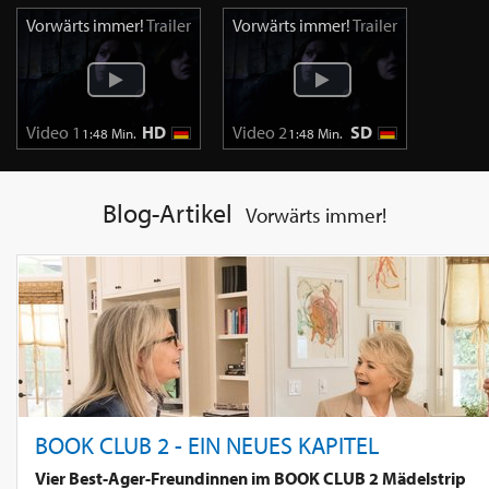
Vorwärts immer!
Trailer
Vorwärts immer!
Trailer
Video 1
HD
Video 2
SD
1:48 Min.
1:48 Min.
Blog-Artikel
Vorwärts immer!
BOOK CLUB 2 - EIN NEUES KAPITEL
Vier Best-Ager-Freundinnen im BOOK CLUB 2 Mädelstrip