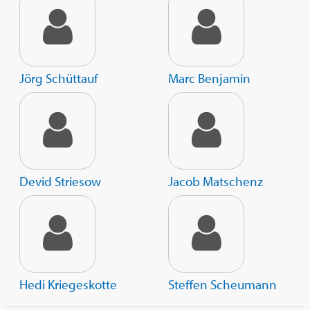
'Medienboard Berlin Brandenburg' (MBB), dem
'FilmFernsehFonds Bayern' (FFF Bayern) und der FFA-
Filmförderungsanstalt.
Jörg Schüttauf
Marc Benjamin
Devid Striesow
Jacob Matschenz
Hedi Kriegeskotte
Steffen Scheumann