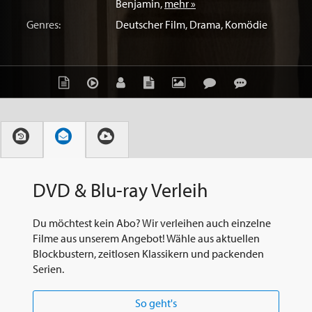
Benjamin
,
mehr »
Genres:
Deutscher Film
,
Drama
,
Komödie
DVD & Blu-ray Verleih
Du möchtest kein Abo? Wir verleihen auch einzelne
Filme aus unserem Angebot! Wähle aus aktuellen
Blockbustern, zeitlosen Klassikern und packenden
Serien.
So geht's