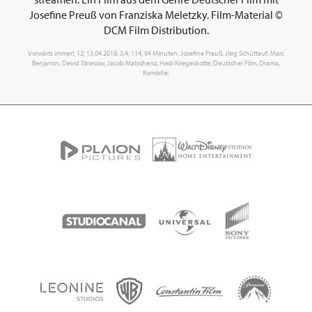
Josefine Preuß von Franziska Meletzky. Film-Material ©
DCM Film Distribution.
Vorwärts immer!; 12; 13.04.2018; 3,4; 114; 94 Minuten; Josefine Preuß, Jörg Schüttauf, Marc
Benjamin, Devid Striesow, Jacob Matschenz, Hedi Kriegeskotte; Deutscher Film, Drama,
Komödie;