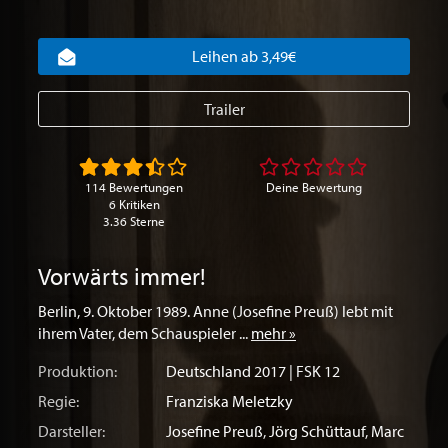
Leihen ab 3,49€
Trailer
114 Bewertungen
Deine Bewertung
6 Kritiken
3.36 Sterne
Vorwärts immer!
Berlin, 9. Oktober 1989. Anne (Josefine Preuß) lebt mit
ihrem Vater, dem Schauspieler ...
mehr »
Produktion:
Deutschland
2017 | FSK 12
Regie:
Franziska Meletzky
Darsteller:
Josefine Preuß
,
Jörg Schüttauf
,
Marc