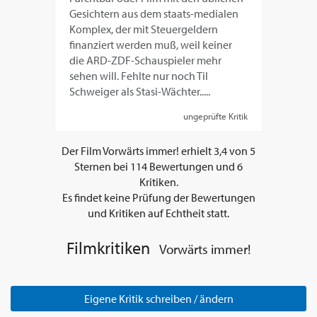
Gesichtern aus dem staats-medialen
Komplex, der mit Steuergeldern
finanziert werden muß, weil keiner
die ARD-ZDF-Schauspieler mehr
sehen will. Fehlte nur noch Til
Schweiger als Stasi-Wächter.....
ungeprüfte Kritik
Der Film
Vorwärts immer!
erhielt
3,4
von
5
Sternen bei
114
Bewertungen und
6
Kritiken.
Es findet keine Prüfung der Bewertungen
und Kritiken auf Echtheit statt.
Filmkritiken
Vorwärts immer!
Eigene Kritik schreiben / ändern