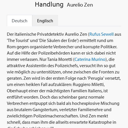
Handlung
Aurelio Zen
Deutsch
Englisch
Der italienische Privatdetektiv Aurelio Zen (
Rufus Sewell
aus
'The Tourist' und 'Die Säulen der Erde') ermittelt rund um
Rom gegen organisierte Verbrecher und korrupte Politiker.
Auf die Hilfe der Polizeibehörden kann er sich dabei nicht
immer verlassen. Nur Tania Moretti (
Caterina Murino
), die
attraktive Assistentin des Polizeichefs, versucht ihn so gut
wie möglich zu unterstützen, ohne zwischen die Fronten zu
geraten. Zen wird in der ersten Folge nach 'Perugia' versetzt,
um einen heiklen Fall aufzuklären: Ruggiero Miletti,
Oberhaupt einer der mächtigsten Familien Italiens, ist
entführt worden. Doch das scheinbar ganz normale
Verbrechen entpuppt sich bald als hochexplosive Mischung
aus brutalem Gangstertum, verletzter Familienehre und
zwielichtigen Polizeimachenschaften. Und Zen merkt
schnell, dass man ihm die allseits erwartete Katastrophe in