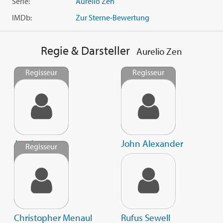
Serie:
Aurelio Zen
IMDb:
Zur Sterne-Bewertung
Regie & Darsteller
Aurelio Zen
Regisseur
Regisseur
Jon Jones
John Alexander
Regisseur
Christopher Menaul
Rufus Sewell