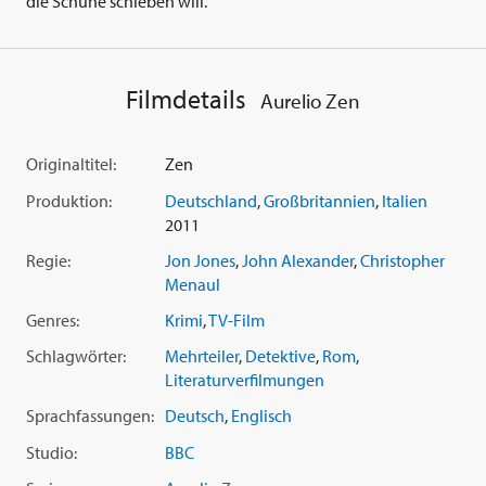
die Schuhe schieben will.
Filmdetails
Aurelio Zen
Originaltitel:
Zen
Produktion:
Deutschland
,
Großbritannien
,
Italien
2011
Regie:
Jon Jones
,
John Alexander
,
Christopher
Menaul
Genres:
Krimi
,
TV-Film
Schlagwörter:
Mehrteiler
,
Detektive
,
Rom
,
Literaturverfilmungen
Sprachfassungen:
Deutsch
,
Englisch
Studio:
BBC