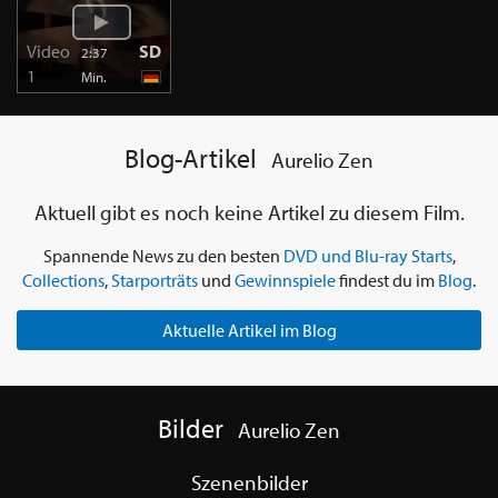
Video
SD
2:37
1
Min.
Blog-Artikel
Aurelio Zen
Aktuell gibt es noch keine Artikel zu diesem Film.
Spannende News zu den besten
DVD und Blu-ray Starts
,
Collections
,
Starporträts
und
Gewinnspiele
findest du im
Blog
.
Aktuelle Artikel im Blog
Bilder
Aurelio Zen
Szenenbilder