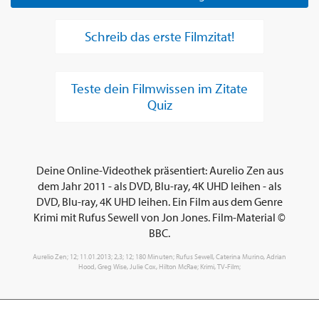
Schreib das erste Filmzitat!
Teste dein Filmwissen im Zitate
Quiz
Deine Online-Videothek präsentiert: Aurelio Zen aus
dem Jahr 2011 - als DVD, Blu-ray, 4K UHD leihen - als
DVD, Blu-ray, 4K UHD leihen. Ein Film aus dem Genre
Krimi mit Rufus Sewell von Jon Jones. Film-Material ©
BBC.
Aurelio Zen; 12; 11.01.2013; 2,3; 12; 180 Minuten; Rufus Sewell, Caterina Murino, Adrian
Hood, Greg Wise, Julie Cox, Hilton McRae; Krimi, TV-Film;