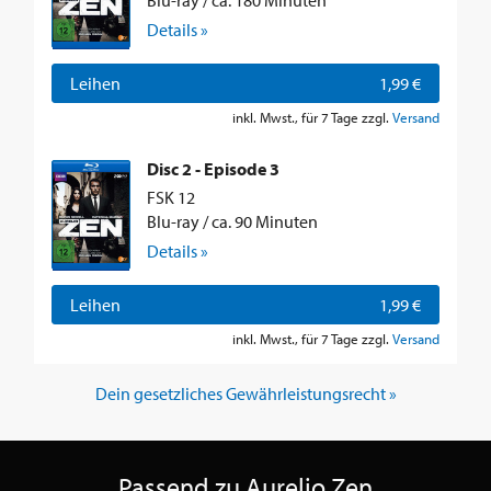
Blu-ray / ca. 180 Minuten
Details »
Leihen
1,99 €
inkl. Mwst., für 7 Tage zzgl.
Versand
Disc 2 - Episode 3
FSK 12
Blu-ray / ca. 90 Minuten
Details »
Leihen
1,99 €
inkl. Mwst., für 7 Tage zzgl.
Versand
Dein gesetzliches Gewährleistungsrecht »
Passend zu Aurelio Zen