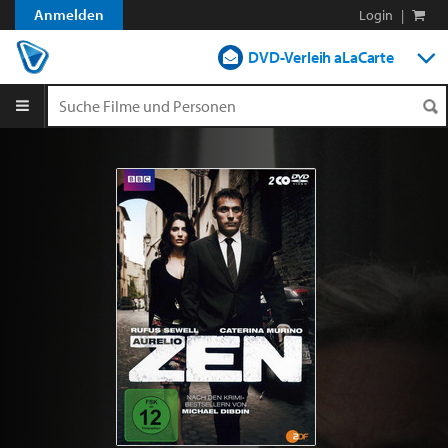
Anmelden
Login
|
DVD-Verleih aLaCarte
DVD-Verleih im Abo
Streamen
Shop
Blog