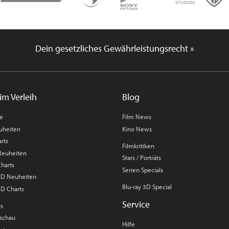
Dein gesetzliches Gewährleistungsrecht »
im Verleih
Blog
me
Film News
uheiten
Kino News
rts
Filmkritiken
 Neuheiten
Stars / Porträts
Charts
Serien Specials
 3D Neuheiten
Blu-ray 3D Special
3D Charts
Service
ts
rschau
Hilfe