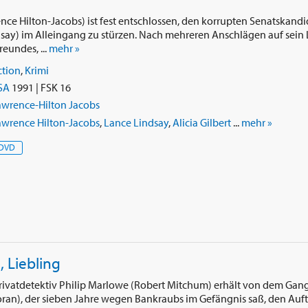
nce Hilton-Jacobs) ist fest entschlossen, den korrupten Senatskandi
say) im Alleingang zu stürzen. Nach mehreren Anschlägen auf sein
eundes, ...
mehr »
ction
,
Krimi
SA
1991 | FSK 16
awrence-Hilton Jacobs
awrence Hilton-Jacobs
,
Lance Lindsay
,
Alicia Gilbert
...
mehr »
DVD
, Liebling
Privatdetektiv Philip Marlowe (Robert Mitchum) erhält von dem Gan
oran), der sieben Jahre wegen Bankraubs im Gefängnis saß, den Auft