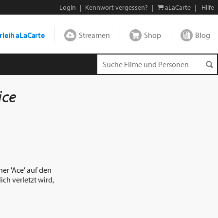
Login
|
Kennwort vergessen?
|
aLaCarte
|
Hilfe
leih aLaCarte
Streamen
Shop
Blog
ice
ner 'Ace' auf den
ch verletzt wird,