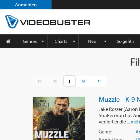
Anmelden
Genres
Charts
Neu
So geht's
Fi
Vorherige Seite
Nächste Seite
Muzzle - K-9 
Jake Rosser (Aaron E
Straßen von Los Ang
verliert er die ...
mehr
Genre:
A
Produktion:
U