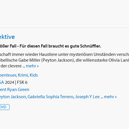
ektive
ößer Fall - Für diesen Fall braucht es gute Schnüffler.
arschaft immer wieder Haustiere unter mysteriösen Umständen versc
ebellische Gabe Miller (Peyton Jackson), die willensstarke Olivia Lan
der clevere ...
mehr »
benteuer
,
Krimi
,
Kids
SA
2024 | FSK 6
rent Ryan Green
eyton Jackson
,
Gabriella Sophia Terrero
,
Joseph Y Lee
...
mehr »
DVD