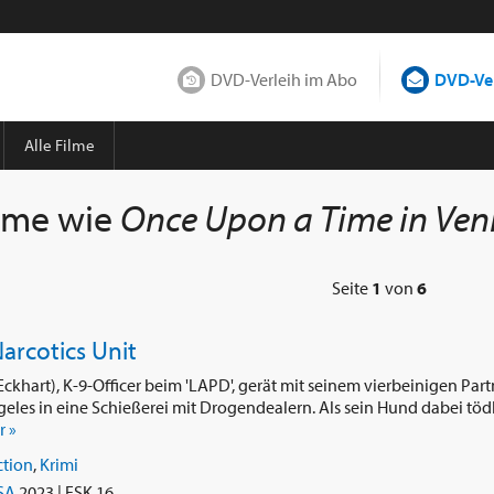
DVD-Verleih im Abo
DVD-Ver
Alle Filme
lme wie
Once Upon a Time in Ven
Seite
1
von
6
Narcotics Unit
ckhart), K-9-Officer beim 'LAPD', gerät mit seinem vierbeinigen Part
eles in eine Schießerei mit Drogendealern. Als sein Hund dabei tödli
 »
ction
,
Krimi
SA
2023 | FSK 16