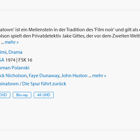
atown' ist ein Meilenstein in der Tradition des 'Film noir' und gilt al
olson spielt den Privatdetektiv Jake Gittes, der vor dem Zweiten Wel
...
mehr »
imi
,
Drama
SA
1974 | FSK 16
oman Polanski
ack Nicholson
,
Faye Dunaway
,
John Huston
...
mehr »
inatown / Die Spur führt zurück
DVD
Blu-ray
4K UHD