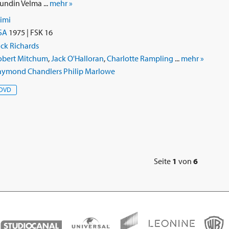
ndin Velma ...
mehr »
imi
SA
1975 | FSK 16
ck Richards
obert Mitchum
,
Jack O'Halloran
,
Charlotte Rampling
...
mehr »
aymond Chandlers Philip Marlowe
DVD
Seite
1
von
6