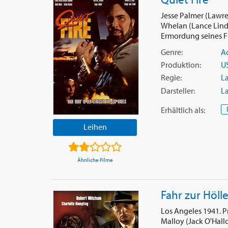
Jesse Palmer (Lawre
Whelan (Lance Lind
Ermordung seines Fr
Genre:
A
Produktion:
U
Regie:
L
Darsteller:
L
Erhältlich
als
:
Leihen
Ähnliche Filme
Fahr zur Hölle
Los Angeles 1941. 
Malloy (Jack O'Hall