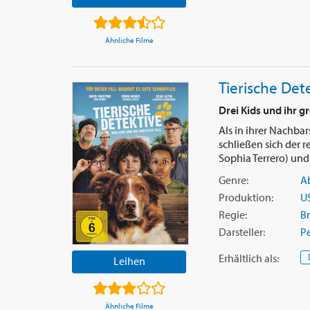
Ähnliche Filme
Tierische Det
Drei Kids und ihr gr
Als in ihrer Nachb
schließen sich der r
Sophia Terrero) und 
Genre:
A
Produktion:
U
Regie:
B
Darsteller:
P
Erhältlich
als
:
Leihen
Ähnliche Filme