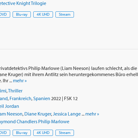
tective Knight Trilogie
DVD
Blu-ray
4K UHD
Stream
rivatdetektivs Philip Marlowe (Liam Neeson) laufen schlecht, als d
ane Kruger) mit ihrem Antlitz sein heruntergekommenes Büro erhellt
Ihr ...
mehr »
imi
,
Thriller
land
,
Frankreich
,
Spanien
2022 | FSK 12
il Jordan
iam Neeson
,
Diane Kruger
,
Jessica Lange
...
mehr »
aymond Chandlers Philip Marlowe
DVD
Blu-ray
4K UHD
Stream