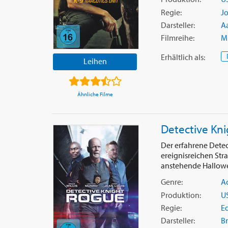
Regie:
Jo
Darsteller:
A
Filmreihe:
M
Erhältlich
als
:
Leihen
Ähnliche Filme
Detective Kni
Der erfahrene Detec
ereignisreichen Str
anstehende Hallowee
Genre:
A
Produktion:
U
Regie:
E
Darsteller:
Br