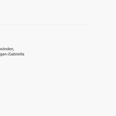
hwinden,
igan (Gabriella