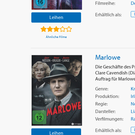
Filmreihe:
De
Erhältlich
als
:
Leihen
Ähnliche Filme
Marlowe
Die Geschäfte des P
Clare Cavendish (Di
Auftrag für Marlowe. 
Genre:
Kr
Produktion:
Ir
Regie:
Ne
Darsteller:
L
Verfilmungen:
R
Erhältlich
als
:
Leihen