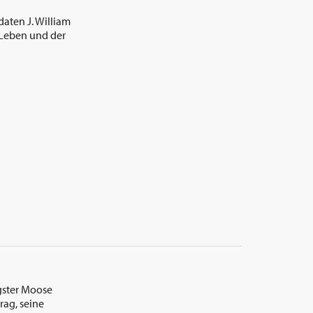
daten J. William
 Leben und der
gster Moose
rag, seine