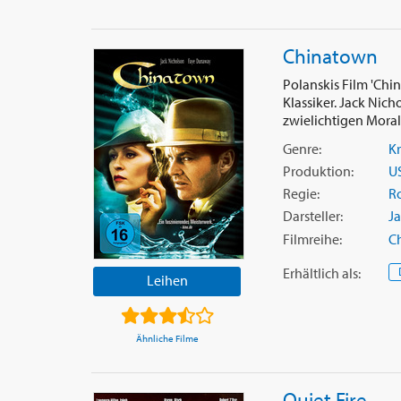
Chinatown
Polanskis Film 'Chin
Klassiker. Jack Nich
zwielichtigen Moral 
Genre:
Kr
Produktion:
U
Regie:
R
Darsteller:
J
Filmreihe:
Ch
Erhältlich
als
:
Leihen
Ähnliche Filme
Quiet Fire