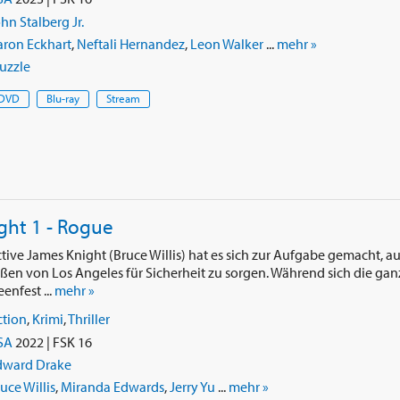
hn Stalberg Jr.
aron Eckhart
,
Neftali Hernandez
,
Leon Walker
...
mehr »
uzzle
DVD
Blu-ray
Stream
ght 1 - Rogue
tive James Knight (Bruce Willis) hat es sich zur Aufgabe gemacht, a
aßen von Los Angeles für Sicherheit zu sorgen. Während sich die gan
nfest ...
mehr »
ction
,
Krimi
,
Thriller
SA
2022 | FSK 16
dward Drake
uce Willis
,
Miranda Edwards
,
Jerry Yu
...
mehr »