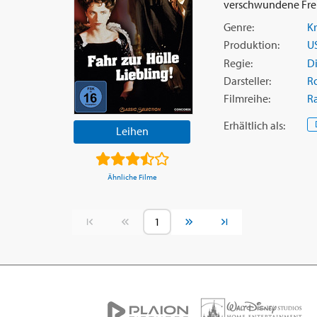
verschwundene Freu
Genre:
Kr
Produktion:
U
Regie:
Di
Darsteller:
R
Filmreihe:
R
Erhältlich
als
:
Leihen
Ähnliche Filme
Vorherige Seite
Nächste Seite