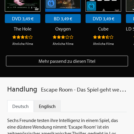
DVD 3,49 €
BD 3,49 €
DVD 3,49 €
The Hole
Oxygen
Cube
LD 
Ähnliche Filme
Ähnliche Filme
Ähnliche Filme
Mehr passend zu diesen Titel
Handlung
Escape Room - Das Spiel geht weiter
Deutsch
Englisch
Sechs Freunde testen ihre Intelligenz in einem Spiel, das
eine düstere Wendung nimmt: 'Escape Room' ist ein
zeitgenössischer amerikanischer Thriller, gedreht in Los