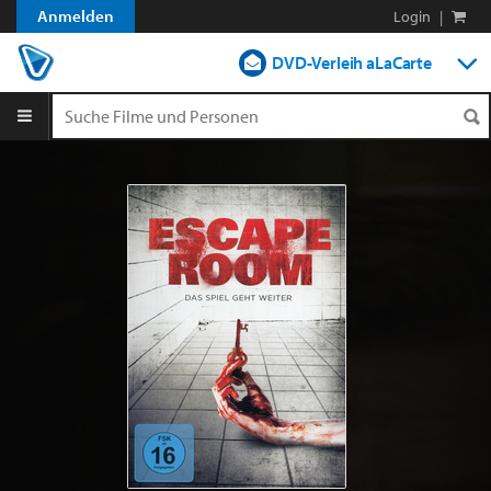
Anmelden
Login
|
DVD-Verleih aLaCarte
DVD-Verleih im Abo
Streamen
Shop
Blog