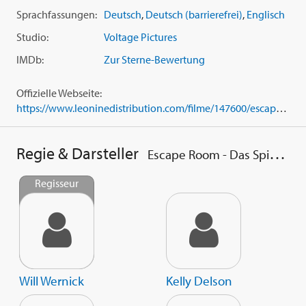
Sprachfassungen:
Deutsch
,
Deutsch (barrierefrei)
,
Englisch
Studio:
Voltage Pictures
IMDb:
Zur Sterne-Bewertung
Offizielle Webseite:
https://www.leoninedistribution.com/filme/147600/escape-room-das-spiel-geht-weiter.html
Regie & Darsteller
Escape Room - Das Spiel geht weiter
Regisseur
Will Wernick
Kelly Delson