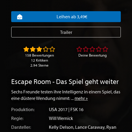
Leihen ab 3,49€
Trailer
158 Bewertungen
Deine Bewertung
12 Kritiken
2.94 Sterne
Escape Room - Das Spiel geht weiter
Sechs Freunde testen ihre Intelligenz in einem Spiel, das
eine düstere Wendung nimmt: ...
mehr »
Produktion:
USA
2017 | FSK 16
Regie:
Will Wernick
Darsteller:
Kelly Delson
,
Lance Caraway
,
Ryan