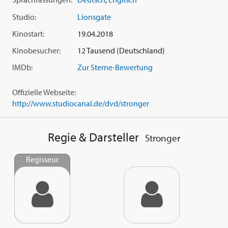
'Brokeback Mountain' und 'Nightcrawler'), der den Film
auch produzierte, seine bislang vielleicht stärkste
Studio:
Lionsgate
Performance. An seiner Seite brillieren Serienstar
Tatiana
Kinostart:
19.04.2018
Maslany
(aus 'Orphan Black') als Freundin Erin und
Miranda
Richardson
(siehe 'Churchill' oder 'The Crying Game') als
Kinobesucher:
12 Tausend (Deutschland)
seine Mutter.
David Gordon Green
(Regie-Bär der Berlinale
IMDb:
Zur Sterne-Bewertung
2013 für 'Prince Avalanche') inszenierte das Drama und Sean
Bobbitt ('12 Years a Slave', 'The Place Beyond the Pines')
Offizielle Webseite:
sorgte für die mitreißenden Bilder.
http://www.studiocanal.de/dvd/stronger
Regie & Darsteller
Stronger
Regisseur