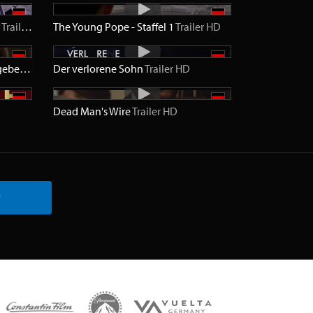
r
Trailer
HD
The Young Pope - Staffel 1
Trailer
HD
Amish Grace - Wie auch wir vergeben
Trailer
Der verlorene Sohn
SD
Trailer
HD
Dead Man's Wire
Trailer
HD
r