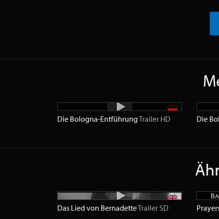
Me
Die Bologna-Entführung
Trailer
HD
Die Bo
Ähn
Das Lied von Bernadette
Trailer
SD
Prayer