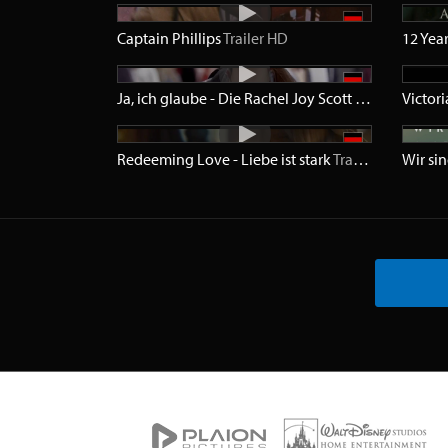
Captain Phillips
Trailer
HD
12 Year
Ja, ich glaube - Die Rachel Joy Scott Story
Trailer
Victor
H
Redeeming Love - Liebe ist stark
Trailer
HD