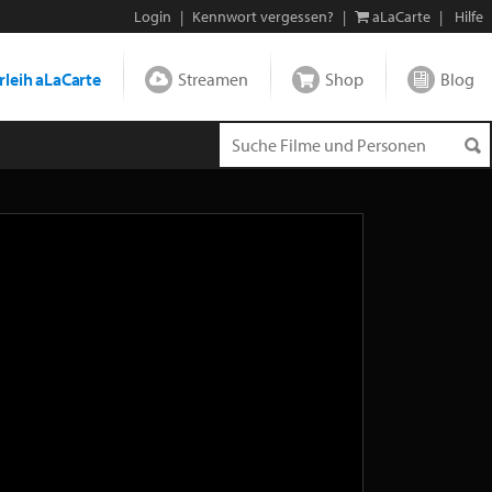
Login
|
Kennwort vergessen?
|
aLaCarte
|
Hilfe
leih aLaCarte
Streamen
Shop
Blog