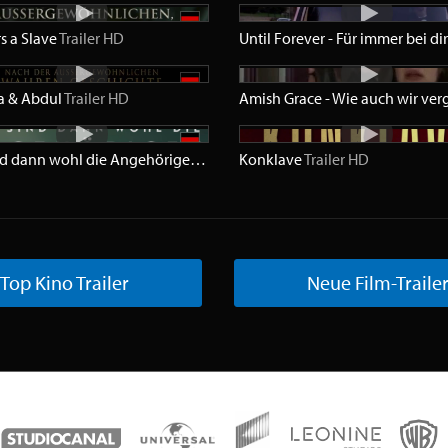
s a Slave
Trailer
HD
Until Forever - Für immer bei di
ia & Abdul
D
Trailer
HD
Wir sind dann wohl die Angehörigen
Trailer
Konklave
HD
Trailer
HD
Top Kino Trailer
Neue Film-Traile