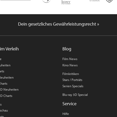
Dein gesetzliches Gewährleistungsrecht »
im Verleih
Blog
me
Film News
uheiten
Kino News
rts
Filmkritiken
 Neuheiten
Stars / Porträts
Charts
Serien Specials
 3D Neuheiten
Blu-ray 3D Special
3D Charts
Service
ts
rschau
Hilfe
rts