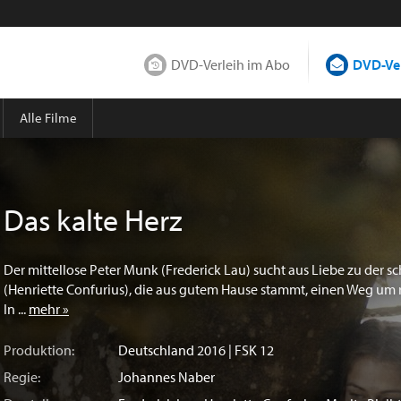
DVD-Verleih im Abo
DVD-Ver
Alle Filme
Das kalte Herz
Der mittellose Peter Munk (Frederick Lau) sucht aus Liebe zu der s
(Henriette Confurius), die aus gutem Hause stammt, einen Weg um 
In ...
mehr »
Produktion:
Deutschland
2016 | FSK 12
Regie:
Johannes Naber