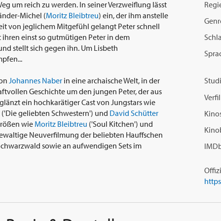
Regi
eg um reich zu werden. In seiner Verzweiflung lässt
änder-Michel (
Moritz Bleibtreu
) ein, der ihm anstelle
Genr
freit von jeglichem Mitgefühl gelangt Peter schnell
Schl
ihren einst so gutmütigen Peter in dem
d stellt sich gegen ihn. Um Lisbeth
Spra
pfen...
von
Johannes Naber
in eine archaische Welt, in der
Studi
aftvollen Geschichte um den jungen Peter, der aus
Verf
 glänzt ein hochkarätiger Cast von Jungstars wie
('Die geliebten Schwestern') und
David Schütter
Kinos
dgrößen wie
Moritz Bleibtreu
('Soul Kitchen') und
Kino
ildgewaltige Neuverfilmung der beliebten Hauffschen
 Schwarzwald sowie an aufwendigen Sets im
IMDb
Offiz
http