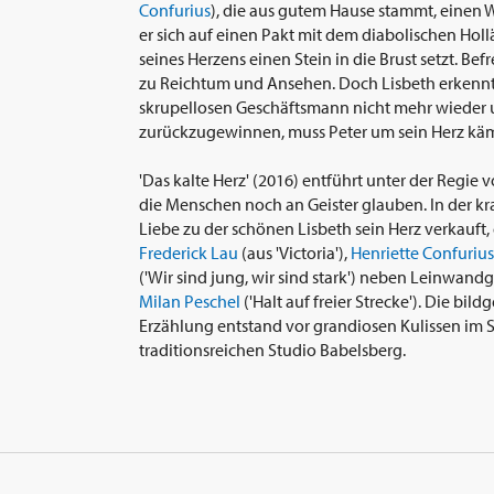
Confurius
), die aus gutem Hause stammt, einen W
er sich auf einen Pakt mit dem diabolischen Holl
seines Herzens einen Stein in die Brust setzt. Be
zu Reichtum und Ansehen. Doch Lisbeth erkennt 
skrupellosen Geschäftsmann nicht mehr wieder un
zurückzugewinnen, muss Peter um sein Herz käm
'Das kalte Herz' (2016) entführt unter der Regie 
die Menschen noch an Geister glauben. In der kr
Liebe zu der schönen Lisbeth sein Herz verkauft,
Frederick Lau
(aus 'Victoria'),
Henriette Confurius
('Wir sind jung, wir sind stark') neben Leinwan
Milan Peschel
('Halt auf freier Strecke'). Die b
Erzählung entstand vor grandiosen Kulissen im
traditionsreichen Studio Babelsberg.