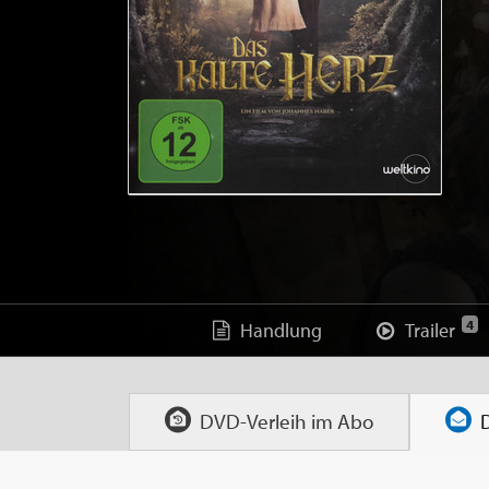
4
Handlung
Trailer
DVD-Verleih im
Abo