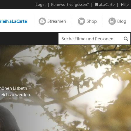
Login
|
Kennwort vergessen?
|
aLaCarte
|
Hilfe
leih aLaCarte
Streamen
Shop
Blog
chönen Lisbeth
reich zu werden.