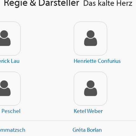
Regie & Darsteller
Das kalte Herz
rick Lau
Henriette Confurius
 Peschel
Ketel Weber
Lommatzsch
Gréta Borlan