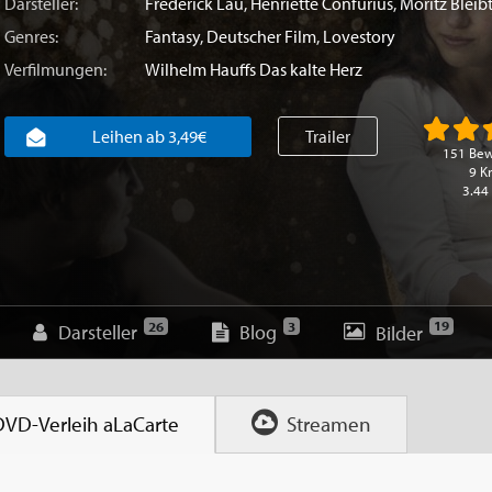
Darsteller:
Frederick Lau
,
Henriette Confurius
,
Moritz Bleib
Genres:
Fantasy
,
Deutscher Film
,
Lovestory
Verfilmungen:
Wilhelm Hauffs Das kalte Herz
Leihen ab 3,49€
Trailer
151 Be
9 Kr
3.44
19
26
3
Darsteller
Blog
Bilder
DVD-Verleih
aLaCarte
Streamen