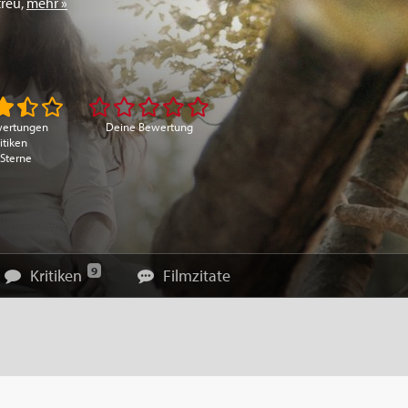
treu
,
mehr »
wertungen
Deine Bewertung
itiken
 Sterne
9
Kritiken
Filmzitate