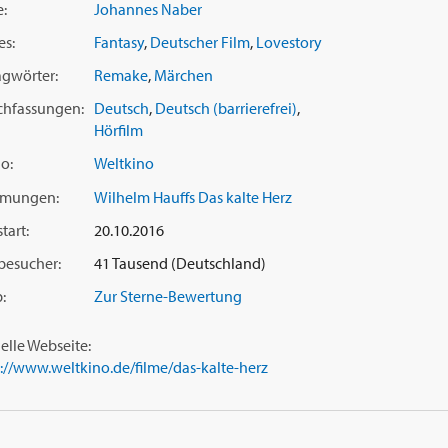
e:
Johannes Naber
es:
Fantasy
,
Deutscher Film
,
Lovestory
agwörter:
Remake
,
Märchen
chfassungen:
Deutsch
,
Deutsch (barrierefrei)
,
Hörfilm
o:
Weltkino
ilmungen:
Wilhelm Hauffs Das kalte Herz
tart:
20.10.2016
besucher:
41 Tausend (Deutschland)
:
Zur Sterne-Bewertung
ielle Webseite:
s://www.weltkino.de/filme/das-kalte-herz