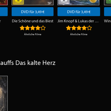
DVD für 3,49 €
DVD für 3,49 €
r
Die Schöne und das Biest
Jim Knopf & Lukas der Lokomotivführer
Ähnliche Filme
Ähnliche Filme
auffs Das kalte Herz