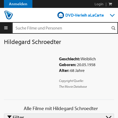
Anmelden
Login
|
DVD-Verleih aLaCarte
DVD-Verleih im Abo
Streamen
Hildegard Schroedter
Shop
Geschlecht:
Weiblich
Blog
Geboren:
20.05.1958
Alter:
68 Jahre
Copyright/Quelle:
The Movie Database
Alle Filme mit
Hildegard Schroedter
Filter