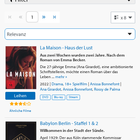
Vorherige Seite
Nächste Seite
x 8
La Maison - Haus der Lust
Aus zwei Wochen wurden zwei Jahre. Nach dem
Roman von Emma Becker.
Die 27-jährige Emma (Ana Girardot), eine ambitionierte
Schriftstellerin, möchte einen Roman über das
Leben ...
mehr »
2022
|
Drama
,
18+ Spielfilm
|
Anissa Bonnefont
|
Ana Girardot
,
Anissa Bonnefont
,
Rossy de Palma
Leihen
DVD
Blu-ray
Stream
Ähnliche Filme
Babylon Berlin - Staffel 1 & 2
Willkommen in der Stadt der Sünde.
April 1929: Der aus Köln stammende Kommissar