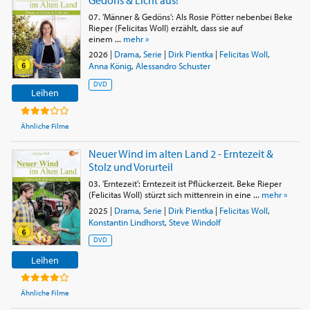
07. 'Männer & Gedöns': Als Rosie Pötter nebenbei Beke
Rieper (Felicitas Woll) erzählt, dass sie auf
einem ...
mehr »
2026
|
Drama
,
Serie
|
Dirk Pientka
|
Felicitas Woll
,
Anna König
,
Alessandro Schuster
DVD
Leihen
Ähnliche Filme
Neuer Wind im alten Land 2 - Erntezeit &
Stolz und Vorurteil
03. 'Erntezeit': Erntezeit ist Pflückerzeit. Beke Rieper
(Felicitas Woll) stürzt sich mittenrein in eine ...
mehr »
2025
|
Drama
,
Serie
|
Dirk Pientka
|
Felicitas Woll
,
Konstantin Lindhorst
,
Steve Windolf
DVD
Leihen
Ähnliche Filme