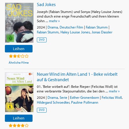
Sad Jokes
Joseph (Fabian Stumm) und Sonya (Haley Louise Jones)
sind durch eine enge Freundschaft und ihren kleinen
Sohn ...
mehr »
2024
|
Drama
,
Deutscher Film
|
Fabian Stumm
|
Fabian Stumm
,
Haley Louise Jones
,
Jonas Dassler
DVD
Leihen
Ähnliche Filme
Neuer Wind im Alten Land 1 - Beke wirbelt
auf & Gestrandet
01. 'Beke wirbelt auf': Beke Rieper (Felicitas Woll) ist
eine verbrannte Starjournalistin, die bei den ...
mehr »
2024
|
Drama
,
Serie
|
Esther Gronenborn
|
Felicitas Woll
,
Hildegard Schroedter
,
Pauline Pollmann
DVD
Leihen