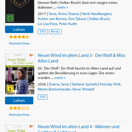
Gereon Rath (Volker Bruch) lässt sich wegen eines
dubiosen ...
mehr »
2017
|
Serie
,
Krimi
,
Drama
|
Henk Handloegten
,
Achim von Borries
,
Tom Tykwer
|
Volker Bruch
,
Liv Lisa Fries
,
Peter Kurth
Leihen
DVD
Blu-ray
Ähnliche Filme
Neuer Wind im alten Land 3 - Der Wolf & Miss
Altes Land
05. 'Der Wolf': Ein Wolt faucht im Alten Land auf und
spaltet die Bevölkerung in zwei Lager. Die einen
würden ...
mehr »
2026
|
Drama
,
Serie
|
Stefanie Sycholt
|
Felicitas Woll
,
Martin Bretschneider
,
Steve Windolf
DVD
Leihen
Ähnliche Filme
Neuer Wind im alten Land 4 - Männer und
Gedöns & Licht aus!