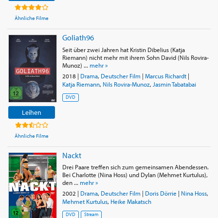
Ähnliche Filme
Goliath96
Seit über zwei Jahren hat Kristin Dibelius (Katja
Riemann) nicht mehr mit ihrem Sohn David (Nils Rovira-
Munoz) ...
mehr »
2018
|
Drama
,
Deutscher Film
|
Marcus Richardt
|
Katja Riemann
,
Nils Rovira-Munoz
,
Jasmin Tabatabai
DVD
Leihen
Ähnliche Filme
Nackt
Drei Paare treffen sich zum gemeinsamen Abendessen.
Bei Charlotte (Nina Hoss) und Dylan (Mehmet Kurtulus),
den ...
mehr »
2002
|
Drama
,
Deutscher Film
|
Doris Dörrie
|
Nina Hoss
,
Mehmet Kurtulus
,
Heike Makatsch
DVD
Stream