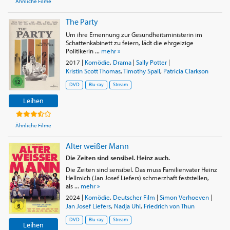
Ähnliche Filme
The Party
Um ihre Ernennung zur Gesundheitsministerin im
Schattenkabinett zu feiern, lädt die ehrgeizige
Politikerin ...
mehr »
2017
|
Komödie
,
Drama
|
Sally Potter
|
Kristin Scott Thomas
,
Timothy Spall
,
Patricia Clarkson
DVD
Blu-ray
Stream
Leihen
Ähnliche Filme
Alter weißer Mann
Die Zeiten sind sensibel. Heinz auch.
Die Zeiten sind sensibel. Das muss Familienvater Heinz
Hellmich (Jan Josef Liefers) schmerzhaft feststellen,
als ...
mehr »
2024
|
Komödie
,
Deutscher Film
|
Simon Verhoeven
|
Jan Josef Liefers
,
Nadja Uhl
,
Friedrich von Thun
DVD
Blu-ray
Stream
Leihen