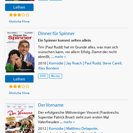
Leihen
Ähnliche Filme
Dinner für Spinner
Ein Spinner kommt selten allein
Tim (Paul Rudd) hat im Grunde alles, was man sich
wünschen kann, vor allem Erfolg. Damit der nicht
abreißt, ...
mehr »
2010
|
Komödie
|
Jay Roach
|
Paul Rudd
,
Steve Carell
,
Alex Borstein
DVD
Blu-ray
Leihen
Ähnliche Filme
Der Vorname
Der erfolgreiche Mittvierziger Vincent (Frankreichs
Superstar Patrick Bruel) sieht zum ersten Mal
Vaterfreuden ...
mehr »
2012
|
Komödie
|
Matthieu Delaporte
,