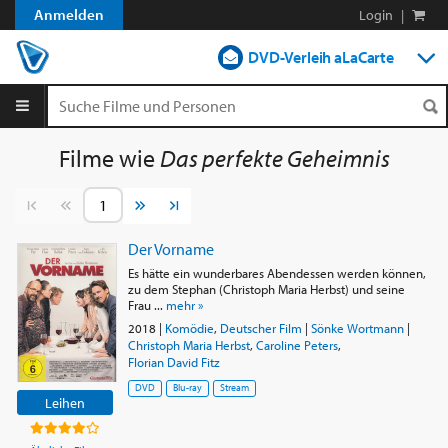
Anmelden
Login
|
DVD-Verleih aLaCarte
DVD-Verleih im Abo
Streamen
Filme wie
Das perfekte Geheimnis
Shop
Vorherige Seite
Nächste Seite
Blog
Der Vorname
Es hätte ein wunderbares Abendessen werden können,
zu dem Stephan (Christoph Maria Herbst) und seine
Frau ...
mehr »
2018
|
Komödie
,
Deutscher Film
|
Sönke Wortmann
|
Christoph Maria Herbst
,
Caroline Peters
,
Florian David Fitz
DVD
Blu-ray
Stream
Leihen