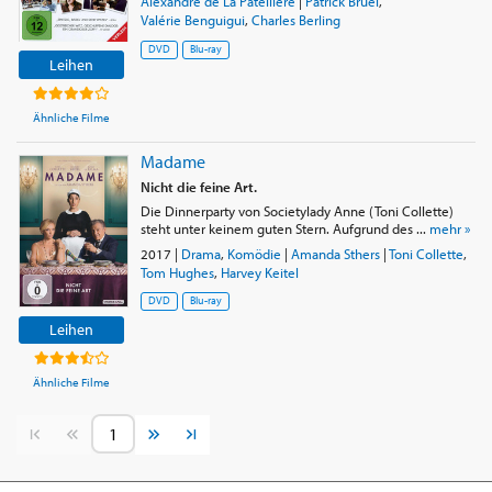
Alexandre de La Patellière
|
Patrick Bruel
,
Valérie Benguigui
,
Charles Berling
DVD
Blu-ray
Leihen
Ähnliche Filme
Madame
Nicht die feine Art.
Die Dinnerparty von Societylady Anne (Toni Collette)
steht unter keinem guten Stern. Aufgrund des ...
mehr »
2017
|
Drama
,
Komödie
|
Amanda Sthers
|
Toni Collette
,
Tom Hughes
,
Harvey Keitel
DVD
Blu-ray
Leihen
Ähnliche Filme
Vorherige Seite
Nächste Seite