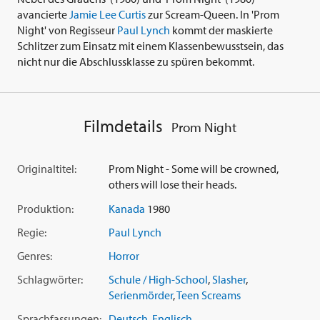
avancierte
Jamie Lee Curtis
zur Scream-Queen. In 'Prom
Night' von Regisseur
Paul Lynch
kommt der maskierte
Schlitzer zum Einsatz mit einem Klassenbewusstsein, das
nicht nur die Abschlussklasse zu spüren bekommt.
Filmdetails
Prom Night
Originaltitel:
Prom Night - Some will be crowned,
others will lose their heads.
Produktion:
Kanada
1980
Regie:
Paul Lynch
Genres:
Horror
Schlagwörter:
Schule / High-School
,
Slasher
,
Serienmörder
,
Teen Screams
Sprachfassungen:
Deutsch
,
Englisch