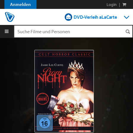
Anmelden
Login
|
DVD-Verleih aLaCarte
DVD-Verleih im Abo
Streamen
Shop
Blog