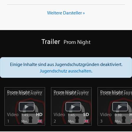
Weitere Darsteller »
Trailer
Prom Night
Einige Inhalte sind aus Jugendschutzgründen deaktiviert.
Jugendschutz ausschalten
.
Prom Night
Trailer
Prom Night
Trailer
Prom Night
Teas
Video
HD
Video
SD
Video
1:45
1:45
0:30
1
2
3
Min.
Min.
Min.