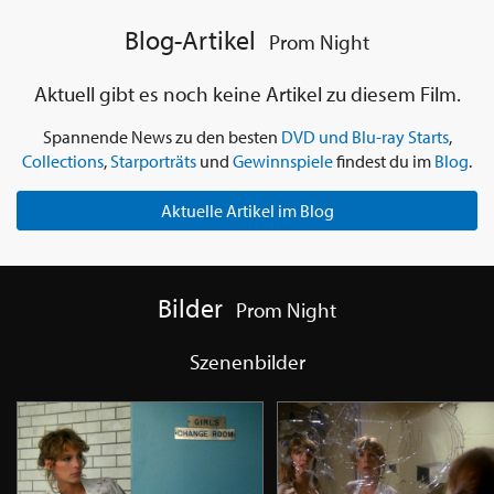
Blog-Artikel
Prom Night
Aktuell gibt es noch keine Artikel zu diesem Film.
Spannende News zu den besten
DVD und Blu-ray Starts
,
Collections
,
Starporträts
und
Gewinnspiele
findest du im
Blog
.
Aktuelle Artikel im Blog
Bilder
Prom Night
Szenenbilder