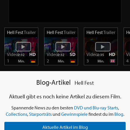
Hell Fest
Trailer
Hell Fest
Trailer
Hell Fest
Trailer
He
Video
HD
Video
SD
Video
HD
V
2:32
2:32
2:35
1
2
3
4
Min.
Min.
Min.
Blog-Artikel
Hell Fest
Aktuell gibt es noch keine Artikel zu diesem Film.
Spannende News zu den besten
DVD und Blu-ray Starts
,
Collections
,
Starporträts
und
Gewinnspiele
findest du im
Blog
.
Aktuelle Artikel im Blog