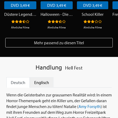
DVD 3,49 €
DVD 3,49 €
DVD 3,49 €
Düstere Legenden
Halloween - Die Nacht des Grauens
School Killer
Ähnliche Filme
Ähnliche Filme
Ähnliche Filme
Mehr passend zu diesen Titel
Handlung
Hell Fest
Deutsch
Englisch
Wenn die Geisterbahn zur grausamen Realität wird: In einem
Horror-Themenpark geht ein Killer um, der Gefallen daran
findet junge Menschen zu töten! Natalie (
Amy Forsyth
) ist
mit ihren Freunden auf dem Weg zum Horror Freizeitpark
'Hell Fest', einem weitläufigen Labyrinth aus Fahrgeschäften,