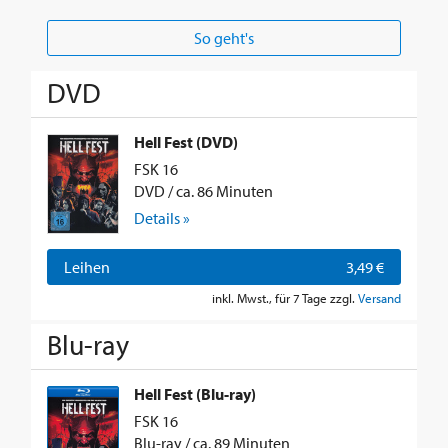
So geht's
DVD
Hell Fest (DVD)
FSK 16
DVD / ca. 86 Minuten
Details »
Leihen
3,49 €
inkl. Mwst., für 7 Tage zzgl.
Versand
Blu-ray
Hell Fest (Blu-ray)
FSK 16
Blu-ray / ca. 89 Minuten