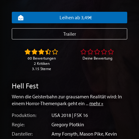
Leihen ab 3,49€
Trailer
60 Bewertungen
Deine Bewertung
2 Kritiken
3.15 Sterne
Hell Fest
Wenn die Geisterbahn zur grausamen Realität wird: In
einem Horror-Themenpark geht ein ...
mehr »
Produktion:
USA
2018 | FSK 16
Regie:
Gregory Plotkin
Darsteller:
Amy Forsyth
,
Mason Pike
,
Kevin