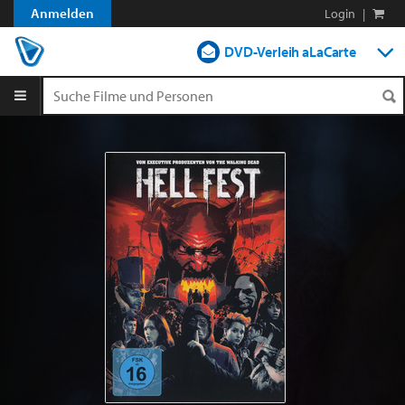
Anmelden
Login
|
DVD-Verleih aLaCarte
DVD-Verleih im Abo
Streamen
Shop
Blog