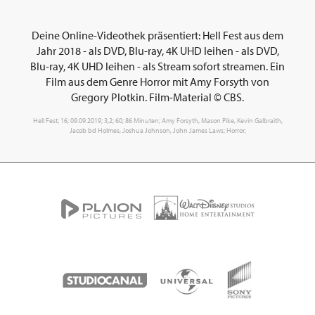
Deine Online-Videothek präsentiert: Hell Fest aus dem
Jahr 2018 - als DVD, Blu-ray, 4K UHD leihen - als DVD,
Blu-ray, 4K UHD leihen - als Stream sofort streamen. Ein
Film aus dem Genre Horror mit Amy Forsyth von
Gregory Plotkin. Film-Material © CBS.
Hell Fest; 16; 09.09.2019; 3,2; 60; 86 Minuten; Amy Forsyth, Mason Pike, Kevin Galbraith,
Jacob bd Holmes, Joshua Johnson, John James Laws; Horror;