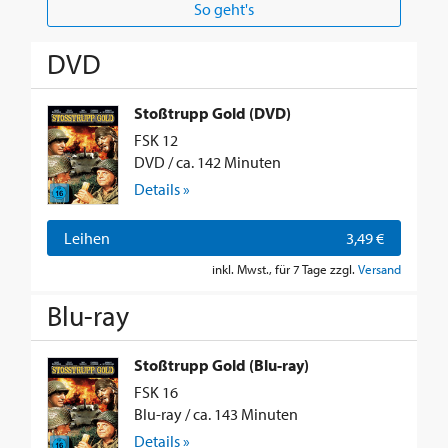
So geht's
DVD
Stoßtrupp Gold (DVD)
FSK 12
DVD / ca. 142 Minuten
Details »
Leihen
3,49 €
inkl. Mwst., für 7 Tage zzgl.
Versand
Blu-ray
Stoßtrupp Gold (Blu-ray)
FSK 16
Blu-ray / ca. 143 Minuten
Details »