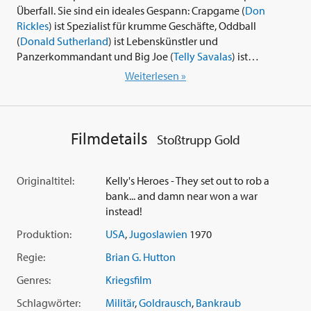
Überfall. Sie sind ein ideales Gespann: Crapgame (
Don
Rickles
) ist Spezialist für krumme Geschäfte, Oddball
(
Donald Sutherland
) ist Lebenskünstler und
Panzerkommandant und Big Joe (
Telly Savalas
) ist
Zugführer. Jeder kriegt seine Aufgabe in dem seltsamen
Weiterlesen »
Kommando-Unternehmen zur Befreiung des Goldes aus
deutscher Hand. Der 'Stoßtrupp Gold' stößt ins Hinterland
vor. Ihr Ziel ist die Bank von Claremont, in der die lockende
Beute wartet. Ein Abenteuer beginnt, hart und brutal,
Filmdetails
Stoßtrupp Gold
geschildert mit grimmigen Witz. Ganz und gar unfreiwillig
werden sie schließlich noch zu tapferen Helden erklärt. Was
sie Hals über Kopf zur Flucht nach vorn zwingt.
Originaltitel:
Kelly's Heroes - They set out to rob a
bank... and damn near won a war
instead!
Produktion:
USA
,
Jugoslawien
1970
Regie:
Brian G. Hutton
Genres:
Kriegsfilm
Schlagwörter:
Militär
,
Goldrausch
,
Bankraub