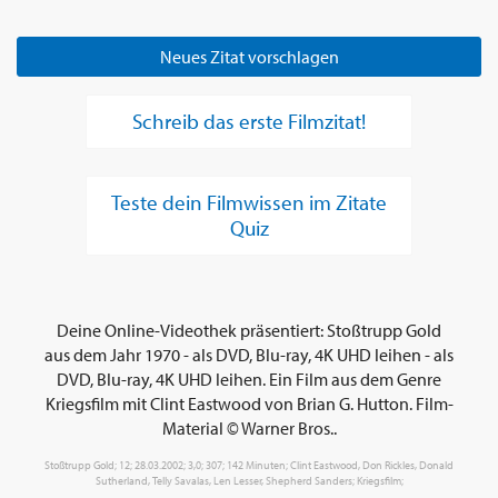
Neues Zitat vorschlagen
Schreib das erste Filmzitat!
Teste dein Filmwissen im Zitate
Quiz
Deine Online-Videothek präsentiert: Stoßtrupp Gold
aus dem Jahr 1970 - als DVD, Blu-ray, 4K UHD leihen - als
DVD, Blu-ray, 4K UHD leihen. Ein Film aus dem Genre
Kriegsfilm mit Clint Eastwood von Brian G. Hutton. Film-
Material © Warner Bros..
Stoßtrupp Gold; 12; 28.03.2002; 3,0; 307; 142 Minuten; Clint Eastwood, Don Rickles, Donald
Sutherland, Telly Savalas, Len Lesser, Shepherd Sanders; Kriegsfilm;