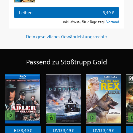
Leihen
3,49 €
inkl. Mwst., für 7 Tage zzgl.
Versand
Dein gesetzliches Gewährleistungsrecht »
Passend zu Stoßtrupp Gold
BD 3,49 €
DVD 3,49 €
DVD 3,49 €