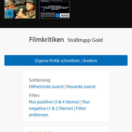
Filmkritiken
Stoßtrupp Gold
Eigene Kritik schreiben / ändern
Sortierung:
Hilfreichste zuerst
|
Neueste zuerst
Filter:
Nur positive (5 & 4 Sterne)
|
Nur
negative (1 & 2 Sterne)
|
Filter
entfernen