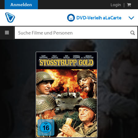
Anmelden
Login
|
DVD-Verleih aLaCarte
DVD-Verleih im Abo
Streamen
Shop
Blog