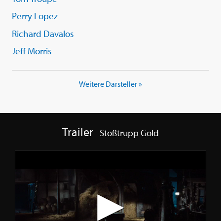
Perry Lopez
Richard Davalos
Jeff Morris
Weitere Darsteller »
Trailer
Stoßtrupp Gold