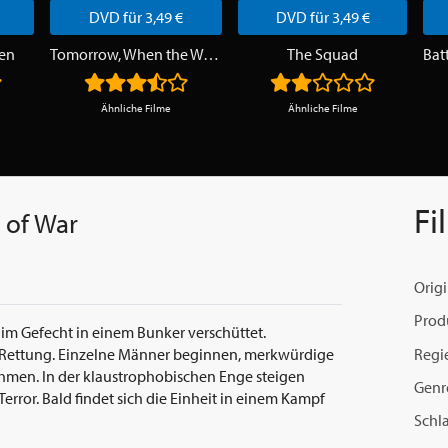
DVD für 3,49 €
DVD für 3,49 €
en
Tomorrow, When the War Began
The Squad
Ähnliche Filme
Ähnliche Filme
Fi
 of War
Origi
Prod
im Gefecht in einem Bunker verschüttet.
Regi
 Rettung. Einzelne Männer beginnen, merkwürdige
men. In der klaustrophobischen Enge steigen
Genr
ror. Bald findet sich die Einheit in einem Kampf
Schl