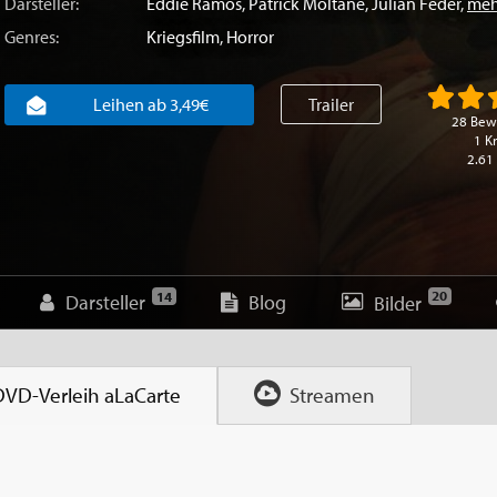
Darsteller:
Eddie Ramos
,
Patrick Moltane
,
Julian Feder
,
meh
Genres:
Kriegsfilm
,
Horror
Leihen ab 3,49€
Trailer
28 Bew
1 Kr
2.61
20
14
Darsteller
Blog
Bilder
DVD-Verleih
aLaCarte
Streamen