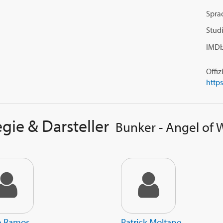
Spra
Studi
IMDb
Offiz
gie & Darsteller
Bunker - Angel of 
e Ramos
Patrick Moltane