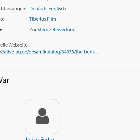
chfassungen:
Deutsch
,
Englisch
o:
Tiberius Film
:
Zur Sterne-Bewertung
ielle Webseite:
https://alive-ag.de/gesamtkatalog/34033/the-bunker-angel-of-war
War
Julian Feder