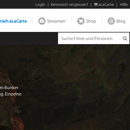
Login
|
Kennwort vergessen?
|
aLaCarte
|
Hilfe
leih aLaCarte
Streamen
Shop
Blog
em Bunker
g. Einzelne