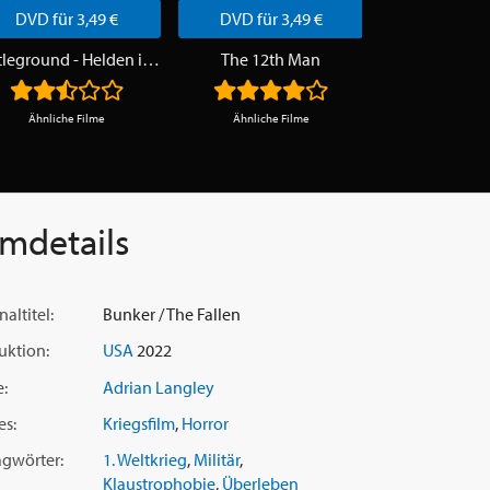
DVD für 3,49 €
DVD für 3,49 €
DVD für 3
Battleground - Helden im Feuersturm
The 12th Man
Escape 
Ähnliche Filme
Ähnliche Filme
Ähnliche F
lmdetails
naltitel:
Bunker / The Fallen
uktion:
USA
2022
e:
Adrian Langley
es:
Kriegsfilm
,
Horror
agwörter:
1. Weltkrieg
,
Militär
,
Klaustrophobie
,
Überleben