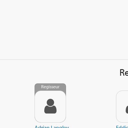
Re
Regisseur
Adrian Langley
Eddi