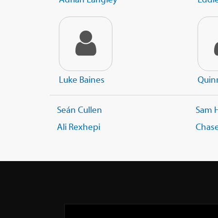
Luke Baines
Quin
Seán Cullen
Sam 
Ali Rexhepi
Chase