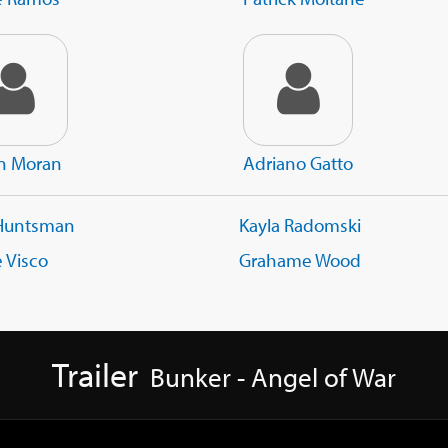
n Moran
Adriano Gatto
Huntsman
Kayla Radomski
 Visco
Grahame Wood
Trailer
Bunker - Angel of War