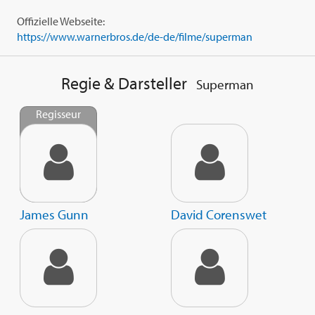
Kameramann Henry Braham, Produktionsdesignerin Beth
Offizielle Webseite:
Mickle, Kostümdesignerin Judianna Makovsky und
https://www.warnerbros.de/de-de/filme/superman
Komponist John Murphy. Auch die Editor Craig Alpert
('Deadpool 2', 'Blue Beetle'), Jason Ballantine (Stephen Kings
'Es' Filme, 'The Flash') und William Hoy ('The Batman')
Regie & Darsteller
Superman
gehörten zum Kreativteam. Der Kinostart in Deutschland
fand am 10. Juli 2025 statt.
Regisseur
James Gunn
David Corenswet