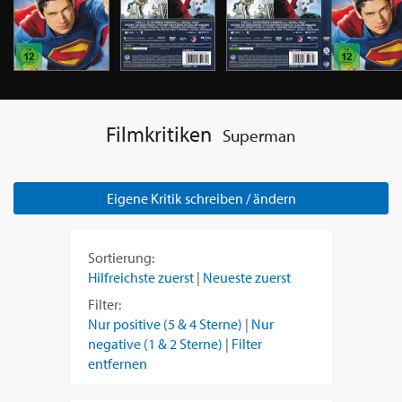
Filmkritiken
Superman
Eigene Kritik schreiben / ändern
Sortierung:
Hilfreichste zuerst
|
Neueste zuerst
Filter:
Nur positive (5 & 4 Sterne)
|
Nur
negative (1 & 2 Sterne)
|
Filter
entfernen