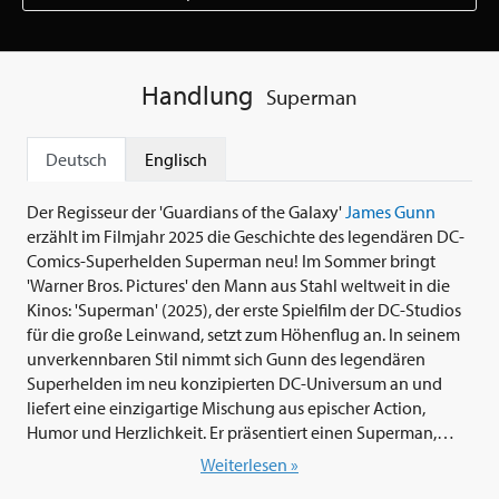
Handlung
Superman
Deutsch
Englisch
Der Regisseur der 'Guardians of the Galaxy'
James Gunn
erzählt im Filmjahr 2025 die Geschichte des legendären DC-
Comics-Superhelden Superman neu! Im Sommer bringt
'Warner Bros. Pictures' den Mann aus Stahl weltweit in die
Kinos: 'Superman' (2025), der erste Spielfilm der DC-Studios
für die große Leinwand, setzt zum Höhenflug an. In seinem
unverkennbaren Stil nimmt sich Gunn des legendären
Superhelden im neu konzipierten DC-Universum an und
liefert eine einzigartige Mischung aus epischer Action,
Humor und Herzlichkeit. Er präsentiert einen Superman,
dessen Antrieb Mitgefühl und der Glaube an das Gute im
Weiterlesen »
Menschen sind. Peter Safran und Gunn, die Leiter der DC-