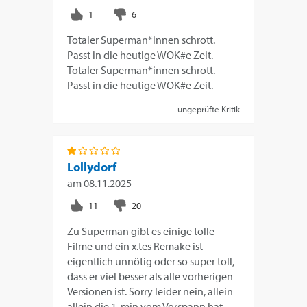
Totaler Superman*innen schrott.
Passt in die heutige WOK#e Zeit.
Totaler Superman*innen schrott.
Passt in die heutige WOK#e Zeit.
ungeprüfte Kritik
Lollydorf
am
08.11.2025
Zu Superman gibt es einige tolle
Filme und ein x.tes Remake ist
eigentlich unnötig oder so super toll,
dass er viel besser als alle vorherigen
Versionen ist. Sorry leider nein, allein
allein die 1. min vom Vorspann hat