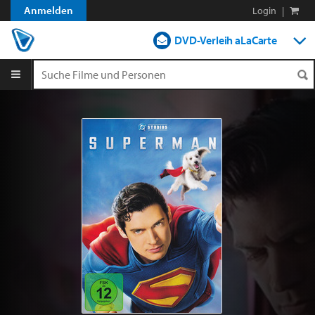
Anmelden
Login
|
DVD-Verleih aLaCarte
DVD-Verleih im Abo
Streamen
Shop
Blog