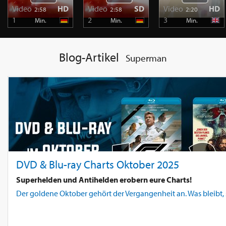
Video
HD
Video
SD
Video
HD
2:58
2:58
2:20
1
2
3
Min.
Min.
Min.
Blog-Artikel
Superman
DVD & Blu-ray Charts Oktober 2025
Superhelden und Antihelden erobern eure Charts!
Der goldene Oktober gehört der Vergangenheit an. Was bleibt, s