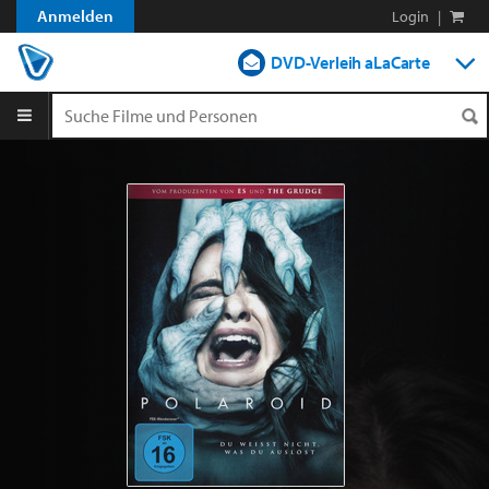
Anmelden
Login
|
DVD-Verleih aLaCarte
DVD-Verleih im Abo
Streamen
Shop
Blog