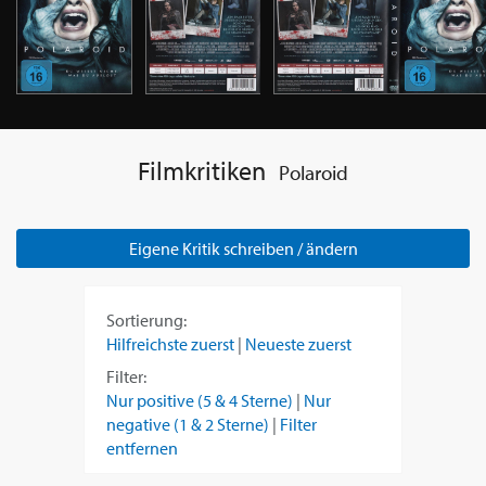
Filmkritiken
Polaroid
Eigene Kritik schreiben / ändern
Sortierung:
Hilfreichste zuerst
|
Neueste zuerst
Filter:
Nur positive (5 & 4 Sterne)
|
Nur
negative (1 & 2 Sterne)
|
Filter
entfernen