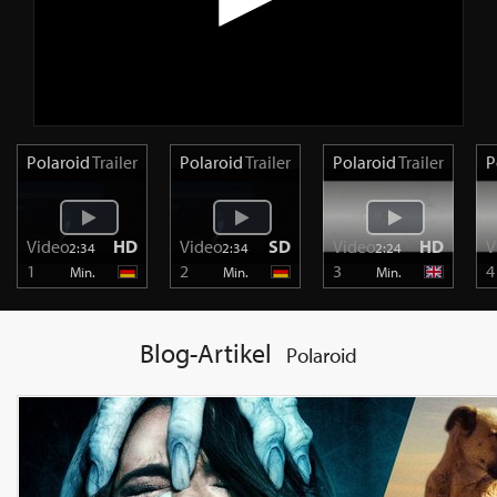
Polaroid
Trailer
Polaroid
Trailer
Polaroid
Trailer
P
Video
HD
Video
SD
Video
HD
V
2:34
2:34
2:24
1
2
3
4
Min.
Min.
Min.
Blog-Artikel
Polaroid