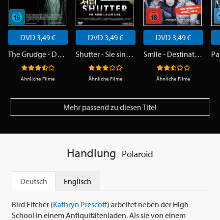
DVD 3,49 €
DVD 3,49 €
DVD 3,49 €
The Grudge - Der Fluch
Shutter - Sie sind unter uns
Smile - Destination Death
Ähnliche Filme
Ähnliche Filme
Ähnliche Filme
Mehr passend zu diesen Titel
Handlung
Polaroid
Deutsch
Englisch
Bird Fitcher (
Kathryn Prescott
) arbeitet neben der High-
School in einem Antiquitätenladen. Als sie von einem