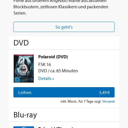
Filme aus unserem Angebot! Wähle aus aktuellen
Blockbustern, zeitlosen Klassikern und packenden
Serien.
So geht's
DVD
Polaroid (DVD)
FSK 16
DVD / ca. 85 Minuten
Details »
Leihen
3,49 €
inkl. Mwst., für 7 Tage zzgl.
Versand
Blu-ray