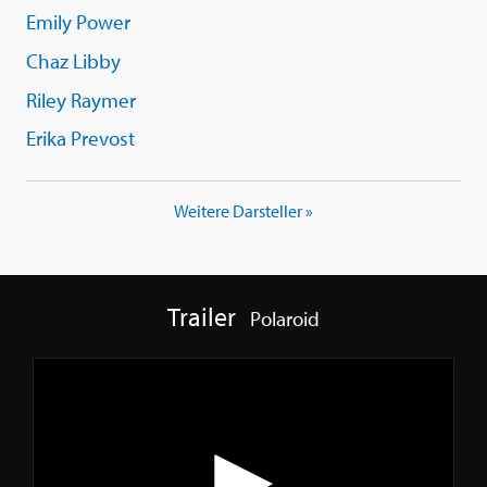
Emily Power
Chaz Libby
Riley Raymer
Erika Prevost
Weitere Darsteller »
Trailer
Polaroid