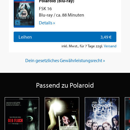
Polaroid (Blu-ray)
FSK 16
Blu-ray / ca. 88 Minuten
Details »
Leihen
3,49 €
inkl. Mwst., für 7 Tage zzgl.
Versand
Dein gesetzliches Gewährleistungsrecht »
Passend zu Polaroid