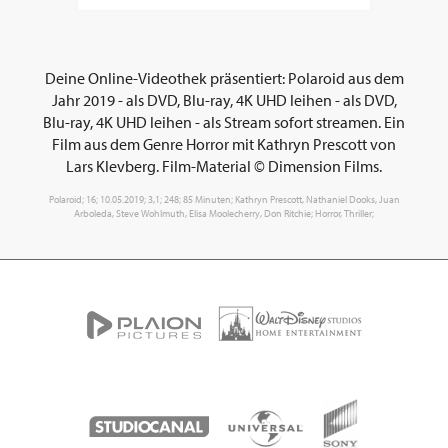
Deine Online-Videothek präsentiert: Polaroid aus dem
Jahr 2019 - als DVD, Blu-ray, 4K UHD leihen - als DVD,
Blu-ray, 4K UHD leihen - als Stream sofort streamen. Ein
Film aus dem Genre Horror mit Kathryn Prescott von
Lars Klevberg. Film-Material © Dimension Films.
Polaroid; 16; 10.05.2019; 3,1; 248; 85 Minuten; Kathryn Prescott, Nathaniel Dooks, Juan
Arboleda, Steve Wohlmuth, Elisa Moolecherry, Don Ritchie; Horror, Thriller;