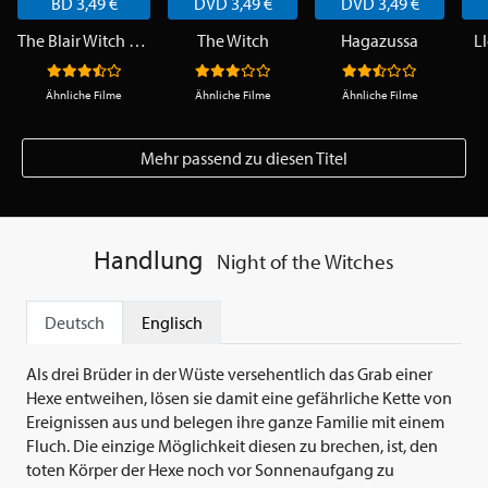
BD 3,49 €
DVD 3,49 €
DVD 3,49 €
The Blair Witch Project
The Witch
Hagazussa
L
Ähnliche Filme
Ähnliche Filme
Ähnliche Filme
Mehr passend zu diesen Titel
Handlung
Night of the Witches
Deutsch
Englisch
Als drei Brüder in der Wüste versehentlich das Grab einer
Hexe entweihen, lösen sie damit eine gefährliche Kette von
Ereignissen aus und belegen ihre ganze Familie mit einem
Fluch. Die einzige Möglichkeit diesen zu brechen, ist, den
toten Körper der Hexe noch vor Sonnenaufgang zu