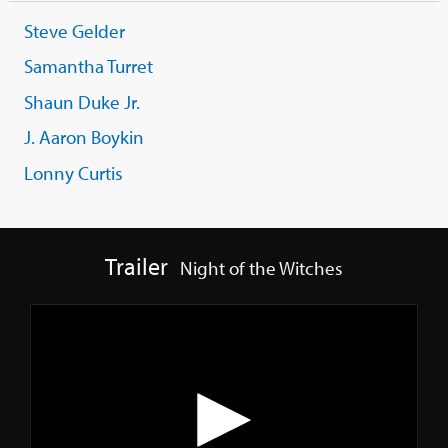
Steve Gelder
Samantha Turret
Shaun Duke Jr.
J. Aaron Boykin
Lonny Curtis
Trailer
Night of the Witches