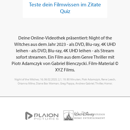
Teste dein Filmwissen im Zitate
Quiz
Deine Online-Videothek präsentiert: Night of the
Witches aus dem Jahr 2023 - als DVD, Blu-ray, 4K UHD
leihen - als DVD, Blu-ray, 4K UHD leihen - als Stream
sofort streamen. Ein Film aus dem Genre Thriller mit
Piotr Adamczyk von Gabriel Bienczycki. Film-Material ©
XYZ Films.
Night of the Witches; 16; 06.02.2025; 2,1; 19; 80 Minuten; Piotr Adamczyk, Rene Leech,
Orianna Milne, Diane Box Worman, Greg Poppa, Andrew Gabriel; Thriller, Horror;