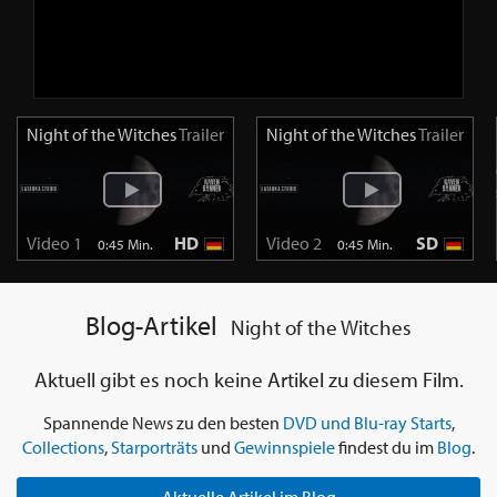
Night of the Witches
Trailer
Night of the Witches
Trailer
Video 1
HD
Video 2
SD
0:45 Min.
0:45 Min.
Blog-Artikel
Night of the Witches
Aktuell gibt es noch keine Artikel zu diesem Film.
Spannende News zu den besten
DVD und Blu-ray Starts
,
Collections
,
Starporträts
und
Gewinnspiele
findest du im
Blog
.
Aktuelle Artikel im Blog