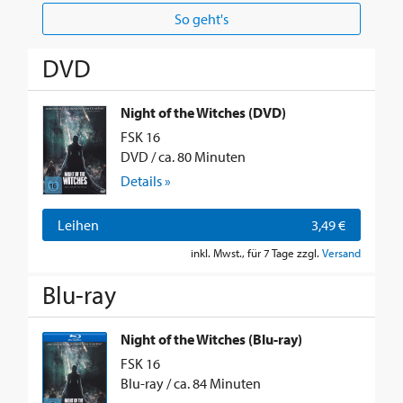
So geht's
DVD
Night of the Witches (DVD)
FSK 16
DVD / ca. 80 Minuten
Details »
Leihen
3,49 €
inkl. Mwst., für 7 Tage zzgl.
Versand
Blu-ray
Night of the Witches (Blu-ray)
FSK 16
Blu-ray / ca. 84 Minuten