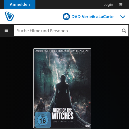
Anmelden
Login
|
DVD-Verleih aLaCarte
DVD-Verleih im Abo
Streamen
Shop
Blog