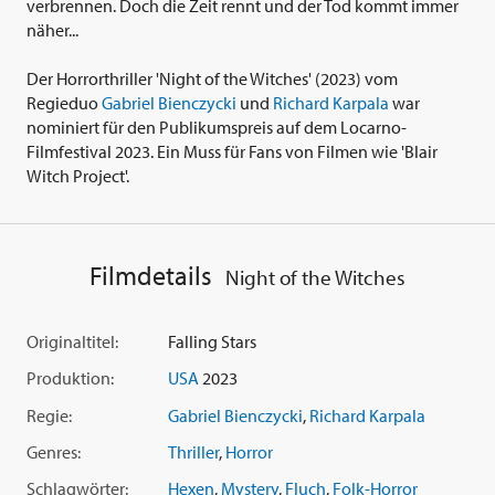
verbrennen. Doch die Zeit rennt und der Tod kommt immer
näher...
Der Horrorthriller 'Night of the Witches' (2023) vom
Regieduo
Gabriel Bienczycki
und
Richard Karpala
war
nominiert für den Publikumspreis auf dem Locarno-
Filmfestival 2023. Ein Muss für Fans von Filmen wie 'Blair
Witch Project'.
Filmdetails
Night of the Witches
Originaltitel:
Falling Stars
Produktion:
USA
2023
Regie:
Gabriel Bienczycki
,
Richard Karpala
Genres:
Thriller
,
Horror
Schlagwörter:
Hexen
,
Mystery
,
Fluch
,
Folk-Horror