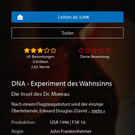
Leihen ab 3,49€
Trailer
45 Bewertungen
Deine Bewertung
0 Kritiken
2.62 Sterne
DNA - Experiment des Wahnsinns
Die Insel des Dr. Moreau
Nach einem Flugzeugabsturz wird der einzige
Überlebende, Edward Douglas (David ...
mehr »
Produktion:
USA
1996 | FSK 16
Regie:
John Frankenheimer