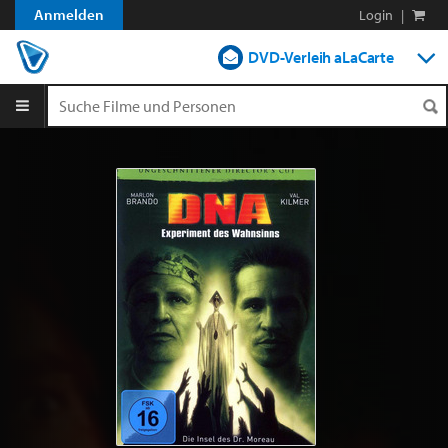
Anmelden
Login
|
DVD-Verleih aLaCarte
DVD-Verleih im Abo
Streamen
Shop
Blog