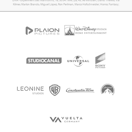
DNA - Experiment des Wahnsinns; 16; 30.04.1999; 2,6; 45; 96 Minuten; David Thewlis, Val
Kilmer, Marlon Brando, Miguel López, Ron Perlman, Marco Hofschneider; Horror, Fantasy;