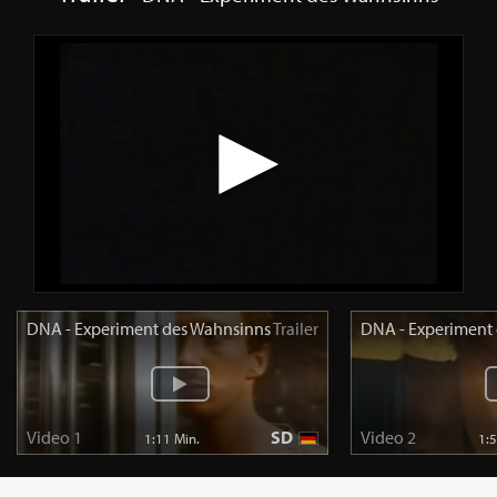
DNA - Experiment des Wahnsinns
Trailer
DNA - Experiment
Video 1
SD
Video 2
1:11 Min.
1: