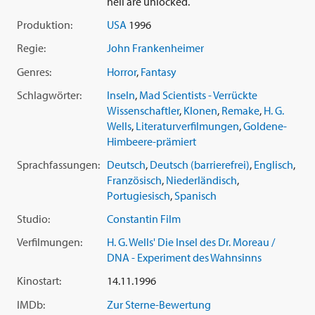
hell are unlocked.
Produktion:
USA
1996
Regie:
John Frankenheimer
Genres:
Horror
,
Fantasy
Schlagwörter:
Inseln
,
Mad Scientists - Verrückte
Wissenschaftler
,
Klonen
,
Remake
,
H. G.
Wells
,
Literaturverfilmungen
,
Goldene-
Himbeere-prämiert
Sprachfassungen:
Deutsch
,
Deutsch (barrierefrei)
,
Englisch
,
Französisch
,
Niederländisch
,
Portugiesisch
,
Spanisch
Studio:
Constantin Film
Verfilmungen:
H. G. Wells' Die Insel des Dr. Moreau /
DNA - Experiment des Wahnsinns
Kinostart:
14.11.1996
IMDb:
Zur Sterne-Bewertung