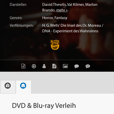
Darsteller:
David Thewlis
,
Val Kilmer
,
Marlon
Brando
,
mehr »
Genres:
Horror
,
Fantasy
Verfilmungen:
H. G. Wells' Die Insel des Dr. Moreau /
DNA - Experiment des Wahnsinns
DVD & Blu-ray Verleih