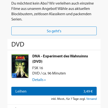
Du möchtest kein Abo? Wir verleihen auch einzelne
Filme aus unserem Angebot! Wähle aus aktuellen
Blockbustern, zeitlosen Klassikern und packenden
Serien.
So geht's
DVD
DNA - Experiment des Wahnsinns
(DVD)
FSK 16
DVD / ca. 96 Minuten
Details »
Leihen
3,49 €
inkl. Mwst., für 7 Tage zzgl.
Versand