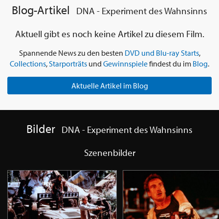
Blog-Artikel
DNA - Experiment des Wahnsinns
Aktuell gibt es noch keine Artikel zu diesem Film.
Spannende News zu den besten
DVD und Blu-ray Starts
,
Collections
,
Starporträts
und
Gewinnspiele
findest du im
Blog
.
Aktuelle Artikel im Blog
Bilder
DNA - Experiment des Wahnsinns
Szenenbilder