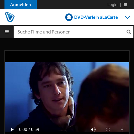
Anmelden
Login
|
DVD-Verleih aLaCarte
DVD-Verleih im Abo
Streamen
Shop
Blog