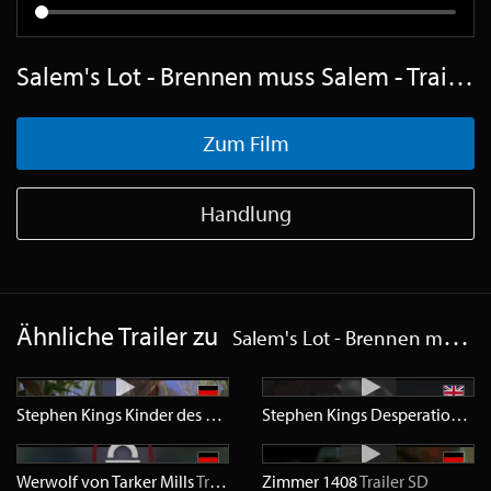
Salem's Lot - Brennen muss Salem - Trailer Englisch SD
Zum Film
Handlung
Ähnliche Trailer zu
Salem's Lot - Brennen muss Salem
Stephen Kings Kinder des Zorns
Trailer
SD
Stephen Kings Desperation
Trai
Werwolf von Tarker Mills
Trailer
HD
Zimmer 1408
Trailer
SD