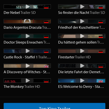
Der Nebel
Trailer
SD
So finster die Nacht
Trailer
SD
Dario Argentos Dracula
Trailer
SD
Friedhof der Kuscheltiere
Trailer
Doctor Sleeps Erwachen
Trailer
HD
Du hättest gehen sollen
Trailer
Castle Rock - Staffel 1
Trailer
SD
Firestarter
Trailer
HD
A Discovery of Witches - Staffel 3
Trailer
HD
Die letzte Fahrt der Demeter
Tra
The Monkey
Trailer
HD
ES: Welcome to Derry - Staffel 1
Top Kino Trailer