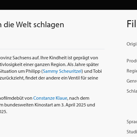
Fi
n die Welt schlagen
Origi
vinz Sachsens auf. Ihre Kindheit ist geprägt von
Prod
ivlosigkeit einer ganzen Region. Als Jahre später
Regi
Situation um Philipp (
Sammy Scheuritzel
) und Tobi
zurückzieht, findet der andere ein Ventil für seine
Genr
Schl
Kinofilmdebüt von
Constanze Klaue
, nach dem
m bundesweiten Kinostart am 3. April 2025 und
025.
Spra
Studi