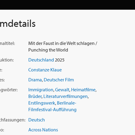
lmdetails
naltitel:
Mit der Faust in die Welt schlagen /
Punching the World
uktion:
Deutschland
2025
e:
Constanze Klaue
es:
Drama
,
Deutscher Film
agwörter:
Immigration
,
Gewalt
,
Heimatfilme
,
Brüder
,
Literaturverfilmungen
,
Erstlingswerk
,
Berlinale-
Filmfestival-Aufführung
chfassungen:
Deutsch
o:
Across Nations