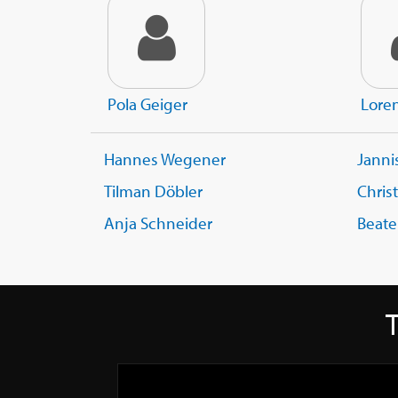
Pola Geiger
Lore
Hannes Wegener
Janni
Tilman Döbler
Chris
Anja Schneider
Beate
T