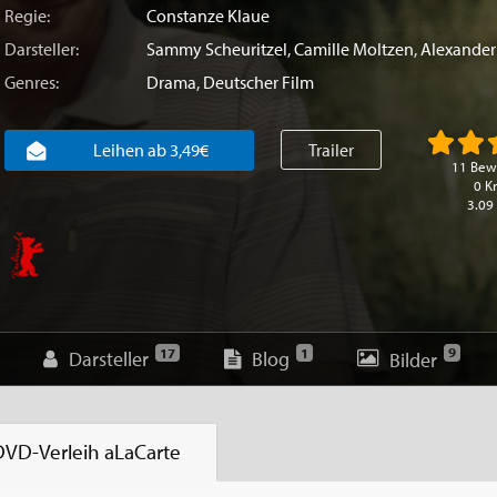
Regie:
Constanze Klaue
Darsteller:
Sammy Scheuritzel
,
Camille Moltzen
,
Alexander
Genres:
Drama
,
Deutscher Film
Leihen ab 3,49€
Trailer
11 Bew
0 Kr
3.09
9
17
1
Darsteller
Blog
Bilder
DVD-Verleih
aLaCarte