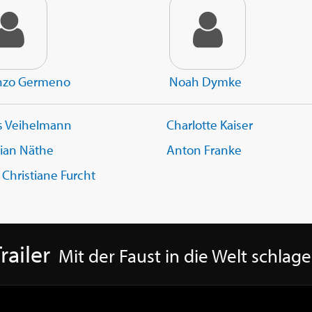
nzo Germeno
Noah Dymke
s Veihelmann
Charlotte Kaiser
tian Näthe
Anton Franke
 Christiane Furcht
railer
Mit der Faust in die Welt schlag