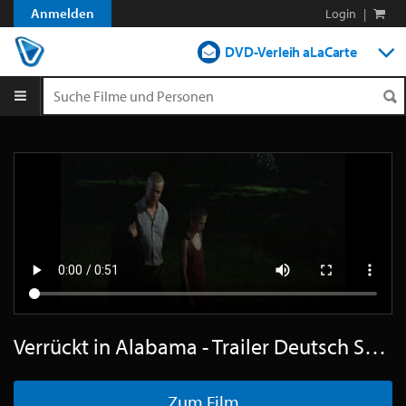
Anmelden
Login
|
DVD-Verleih aLaCarte
DVD-Verleih im Abo
Streamen
Shop
Blog
Verrückt in Alabama - Trailer Deutsch SD
Zum Film