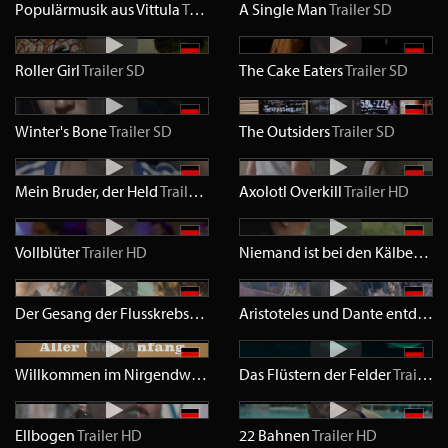
Populärmusik aus Vittula
Trailer
SD
A Single Man
Trailer
SD
Roller Girl
Trailer
SD
The Cake Eaters
Trailer
SD
Winter's Bone
Trailer
SD
The Outsiders
Trailer
SD
Mein Bruder, der Held
Trailer
HD
Axolotl Overkill
Trailer
HD
Vollblüter
Trailer
HD
Niemand ist bei den Kälbern
Tra
Der Gesang der Flusskrebse
Trailer
HD
Aristoteles und Dante entdecken die Geheimnisse des Universums
Willkommen im Nirgendwo - Wir sind die Neuen
Das Flüstern der Felder
Trailer
HD
Trailer
H
Ellbogen
Trailer
HD
22 Bahnen
Trailer
HD