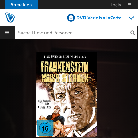
Anmelden
Login
|
DVD-Verleih aLaCarte
DVD-Verleih im Abo
Streamen
Shop
Blog