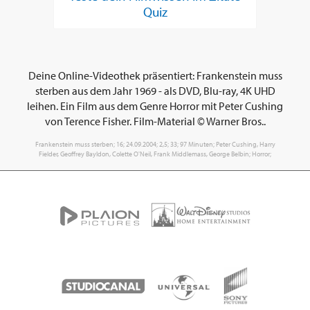
Quiz
Deine Online-Videothek präsentiert: Frankenstein muss
sterben aus dem Jahr 1969 - als DVD, Blu-ray, 4K UHD
leihen. Ein Film aus dem Genre Horror mit Peter Cushing
von Terence Fisher. Film-Material © Warner Bros..
Frankenstein muss sterben; 16; 24.09.2004; 2,5; 33; 97 Minuten; Peter Cushing, Harry
Fielder, Geoffrey Bayldon, Colette O'Neil, Frank Middlemass, George Belbin; Horror;