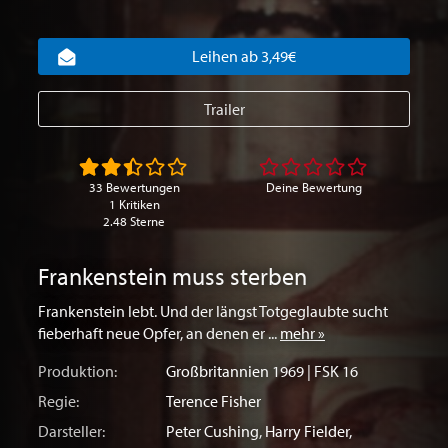
Leihen ab 3,49€
Trailer
33 Bewertungen
Deine Bewertung
1 Kritiken
2.48 Sterne
Frankenstein muss sterben
Frankenstein lebt. Und der längst Totgeglaubte sucht
fieberhaft neue Opfer, an denen er ...
mehr »
Produktion:
Großbritannien
1969 | FSK 16
Regie:
Terence Fisher
Darsteller:
Peter Cushing
,
Harry Fielder
,