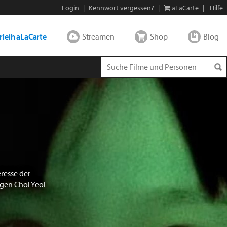
Login
|
Kennwort vergessen?
|
aLaCarte
|
Hilfe
leih aLaCarte
Streamen
Shop
Blog
eresse der
gen Choi Yeol