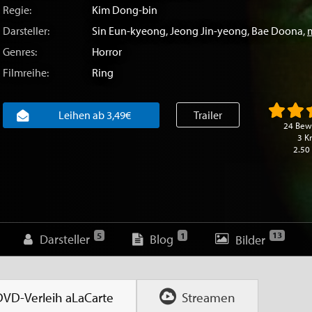
Regie:
Kim Dong-bin
Darsteller:
Sin Eun-kyeong
,
Jeong Jin-yeong
,
Bae Doona
,
Genres:
Horror
Filmreihe:
Ring
Leihen ab 3,49€
Trailer
24 Bew
3 Kr
2.50
13
5
1
Darsteller
Blog
Bilder
DVD-Verleih
aLaCarte
Streamen