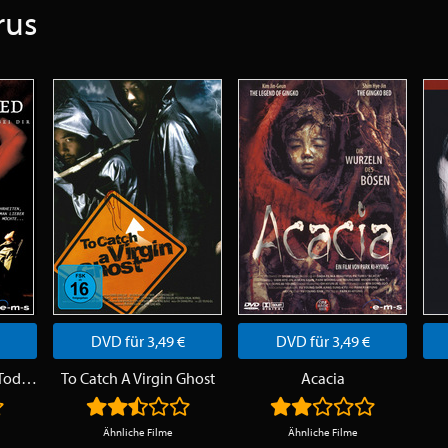
rus
DVD für 3,49 €
DVD für 3,49 €
The Uninvited - Der Tod ist immer bei dir
To Catch A Virgin Ghost
Acacia
Ähnliche Filme
Ähnliche Filme