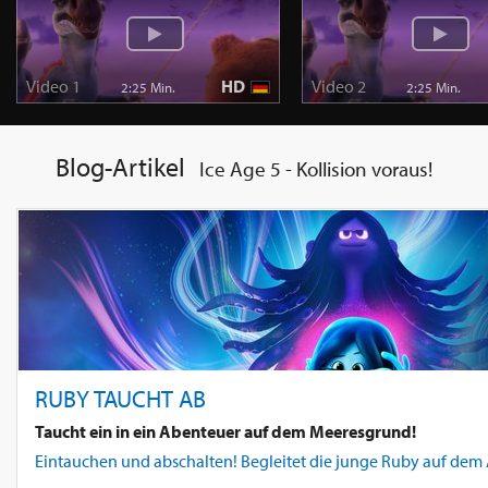
Video 1
HD
Video 2
2:25 Min.
2:25 Min.
Blog-Artikel
Ice Age 5 - Kollision voraus!
RUBY TAUCHT AB
Taucht ein in ein Abenteuer auf dem Meeresgrund!
Eintauchen und abschalten! Begleitet die junge Ruby auf dem 