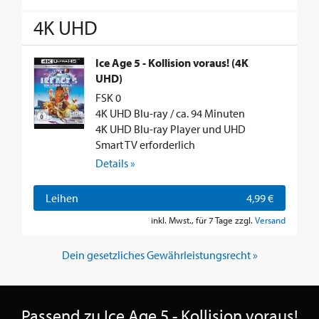
4K UHD
Ice Age 5 - Kollision voraus! (4K
UHD)
FSK 0
4K UHD Blu-ray / ca. 94 Minuten
4K UHD Blu-ray Player und UHD
Smart TV erforderlich
Details »
Leihen
4,99 €
inkl. Mwst., für 7 Tage zzgl.
Versand
Dein gesetzliches Gewährleistungsrecht »
Passend zu Ice Age 5 - Kollision voraus!