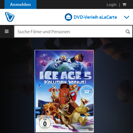
Anmelden
Login
|
DVD-Verleih aLaCarte
DVD-Verleih im Abo
Streamen
Shop
Blog