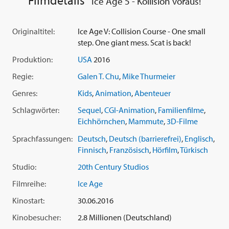
Filmdetails
Ice Age 5 - Kollision voraus!
Stars zurück, darunter im englischen Original
Ray Romano
,
Denis Leary
,
John Leguizamo
,
Queen Latifah
,
Seann William
Scott
,
Josh Peck
,
Simon Pegg
,
Keke Palmer
,
Wanda Sykes
Originaltitel:
Ice Age V: Collision Course - One small
und
Jennifer Lopez
. Neue Mitglieder der Herde sind
step. One giant mess. Scat is back!
Stephanie Beatriz
,
Adam Devine
,
Jesse Tyler Ferguson
,
Max
Produktion:
USA
2016
Greenfield
,
Jessie J
,
Nick Offerman
,
Melissa Rauch
,
Michael
Strahan
und
Neil deGrasse Tyson
. Regie führten diesmal
Regie:
Galen T. Chu
,
Mike Thurmeier
Galen T. Chu
und
Mike Thurmeier
.
Genres:
Kids
,
Animation
,
Abenteuer
Schlagwörter:
Sequel
,
CGI-Animation
,
Familienfilme
,
Eichhörnchen
,
Mammute
,
3D-Filme
Sprachfassungen:
Deutsch
,
Deutsch (barrierefrei)
,
Englisch
,
Finnisch
,
Französisch
,
Hörfilm
,
Türkisch
Studio:
20th Century Studios
Filmreihe:
Ice Age
Kinostart:
30.06.2016
Kinobesucher:
2.8 Millionen (Deutschland)