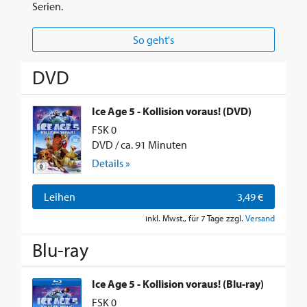
Serien.
So geht's
DVD
Ice Age 5 - Kollision voraus! (DVD)
FSK 0
DVD / ca. 91 Minuten
Details »
Leihen
3,49 €
inkl. Mwst., für 7 Tage zzgl.
Versand
Blu-ray
Ice Age 5 - Kollision voraus! (Blu-ray)
FSK 0