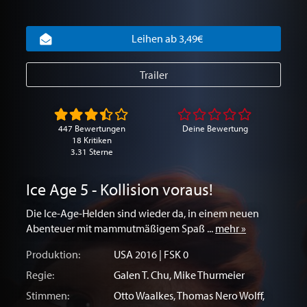
Leihen ab 3,49€
Trailer
447 Bewertungen
Deine Bewertung
18 Kritiken
3.31 Sterne
Ice Age 5 - Kollision voraus!
Die Ice-Age-Helden sind wieder da, in einem neuen
Abenteuer mit mammutmäßigem Spaß ...
mehr »
Produktion:
USA
2016 | FSK 0
Regie:
Galen T. Chu
,
Mike Thurmeier
Stimmen:
Otto Waalkes
,
Thomas Nero Wolff
,