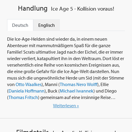
Handlung
Ice Age 5 - Kollision voraus!
Deutsch
Englisch
Die Ice-Age-Helden sind wieder da, in einem neuen
Abenteuer mit mammutmäßigem Spaß für die ganze
Familie! Scrats ultimative Jagd nach der Eichel, die er immer
wieder verliert, katapultiert ihn in den Weltraum. Dort löst er
versehentlich eine Reihe von kosmischen Ereignissen aus,
die eine große Gefahr für die Ice Age-Welt darstellen. Nun
muss sich die ungewöhnliche Herde um Sid (mit der Stimme
von
Otto Waalkes
), Manni (
Thomas Nero Wolff
), Ellie
(
Daniela Hoffmann
), Buck (
Michael Iwannek
) und Diego
(
Thomas Fritsch
) gemeinsam auf eine irrsinnige Reise
machen, voll mit turbulenter Action und neuen
Weiterlesen »
farbenfrohen Charakteren, um die globale Scrat-tastrophe
zu überleben...
Mit 'Ice Age 5 - Kollision voraus!' (2016) kehren jede Menge