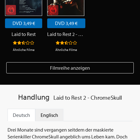
DVD 3,49 €
DVD 3,49 €
Laid to Rest
Laid to Rest 2 - ChromeSkull
Ähnliche Filme
Ähnliche Filme
Filmreihe anzeigen
Handlung
Laid to Rest 2 - ChromeSkull
Deutsch
Englisch
Drei Monate sind vergangen seitdem der maskierte
Serienkiller ChromeSkull angeblich ums Leben kam. Doch