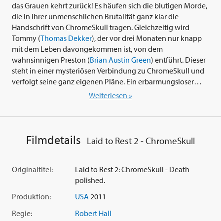
das Grauen kehrt zurück! Es häufen sich die blutigen Morde,
die in ihrer unmenschlichen Brutalität ganz klar die
Handschrift von ChromeSkull tragen. Gleichzeitig wird
Tommy (
Thomas Dekker
), der vor drei Monaten nur knapp
mit dem Leben davongekommen ist, von dem
wahnsinnigen Preston (
Brian Austin Green
) entführt. Dieser
steht in einer mysteriösen Verbindung zu ChromeSkull und
verfolgt seine ganz eigenen Pläne. Ein erbarmungsloser
Wettlauf gegen die Zeit beginnt, während die Zahl der
Weiterlesen »
Opfer von ChromeSkull steigt...
Der 2009 entstandene Slasherhit 'Laid to Rest' markierte die
Geburt eines neuen Kultkillers: 'ChromeSkull'. Nun kehrt der
Filmdetails
Laid to Rest 2 - ChromeSkull
Serienkiller, der sein Gesicht hinter einer Totenkopfmaske
aus Chromstahl versteckt, zurück. 'Laid to Rest 2 -
ChromeSkull' (2011) ist die atemberaubende Fortsetzung zu
Originaltitel:
Laid to Rest 2: ChromeSkull - Death
'Laid to Rest'. Mehr Spannung, ein höheres Tempo und vor
polished.
allem, ein größerer Bodycount, 'Laid to Rest 2' übertrifft
Produktion:
USA
2011
seinen Vorgänger in jeglicher Hinsicht. Regisseur und
Effektmeister
Robert Hall
sorgt abermals für ein wahres
Regie:
Robert Hall