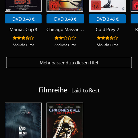
DVD 3,49 €
DVD 3,49 €
DVD 3,49 €
Maniac Cop 3
Chicago Massacre - Richard Speck
Cold Prey 2
B
Ähnliche Filme
Ähnliche Filme
Ähnliche Filme
Mehr passend zu diesen Titel
Filmreihe
Laid to Rest