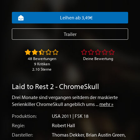
Leihen ab 3,49€
Trailer
48 Bewertungen
Deine Bewertung
9 Kritiken
2.10 Sterne
Laid to Rest 2 - ChromeSkull
Drei Monate sind vergangen seitdem der maskierte
Serienkiller ChromeSkull angeblich ums ...
mehr »
Produktion:
USA
2011 | FSK 18
Regie:
Robert Hall
Darsteller:
Thomas Dekker
,
Brian Austin Green
,