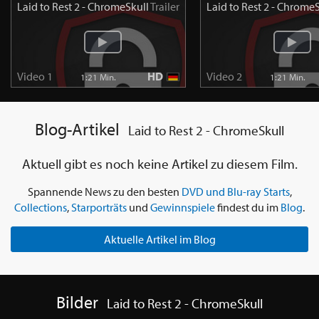
Laid to Rest 2 - ChromeSkull
Trailer
Laid to Rest 2 - Chrome
Video 1
HD
Video 2
1:21 Min.
1:21 Min.
Blog-Artikel
Laid to Rest 2 - ChromeSkull
Aktuell gibt es noch keine Artikel zu diesem Film.
Spannende News zu den besten
DVD und Blu-ray Starts
,
Collections
,
Starporträts
und
Gewinnspiele
findest du im
Blog
.
Aktuelle Artikel im Blog
Bilder
Laid to Rest 2 - ChromeSkull