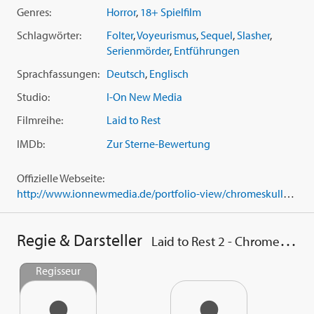
Blutbad, bestehend aus knallharten Kills und
Genres:
Horror
,
18+ Spielfilm
handgemachten Splattereffekten, die in ihrer Härte
ihresgleichen suchen. Mit
Danielle Harris
('Hatchet 2'),
Schlagwörter:
Folter
,
Voyeurismus
,
Sequel
,
Slasher
,
Thomas Fekker ('Laid to Rest'),
Brian Austin Green
('Beverly
Serienmörder
,
Entführungen
Hills 90210'),
Owain Yeoman
('Troja') und
Nick Principe
, der
Sprachfassungen:
Deutsch
,
Englisch
nach 'Laid to Rest' in seiner Paraderolle als ChromeSkull
zurückkehrt.
Studio:
I-On New Media
Filmreihe:
Laid to Rest
IMDb:
Zur Sterne-Bewertung
Offizielle Webseite:
http://www.ionnewmedia.de/portfolio-view/chromeskull-laid-to-rest-2/
Regie & Darsteller
Laid to Rest 2 - ChromeSkull
Regisseur