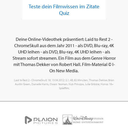
Teste dein Filmwissen im Zitate
Quiz
Deine Online-Videothek präsentiert: Laid to Rest 2 -
ChromeSkull aus dem Jahr 2011 - als DVD, Blu-ray, 4K
UHD leihen - als DVD, Blu-ray, 4K UHD leihen - als
Stream sofort streamen. Ein Film aus dem Genre Horror
mit Thomas Dekker von Robert Hall. Film-Material © I-
On New Media.
Laid to Rest 2 - ChromeSkull; 18; 13.04.2012; 2,1; 48; 82 Minuten; Thomas Dekker, Brian
Austin Green, Danielle Harris, Owain Yeoman, Nick Principe, Julie Gribble; Horror, 18+
Spielfilm;