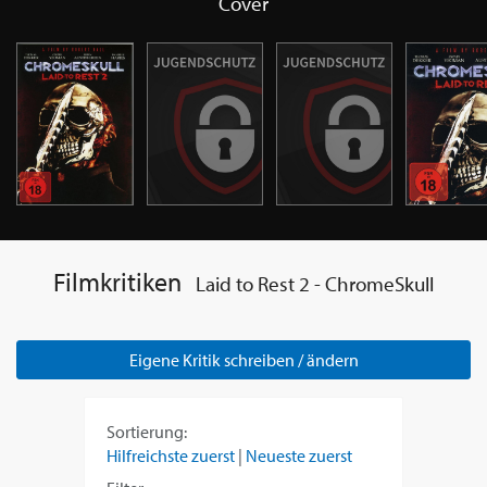
Cover
Filmkritiken
Laid to Rest 2 - ChromeSkull
Eigene Kritik schreiben / ändern
Sortierung:
Hilfreichste zuerst
|
Neueste zuerst