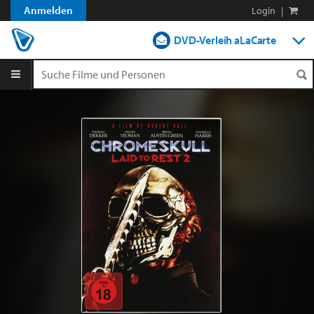
Anmelden
Login
|
DVD-Verleih aLaCarte
DVD-Verleih im Abo
Streamen
Shop
Blog