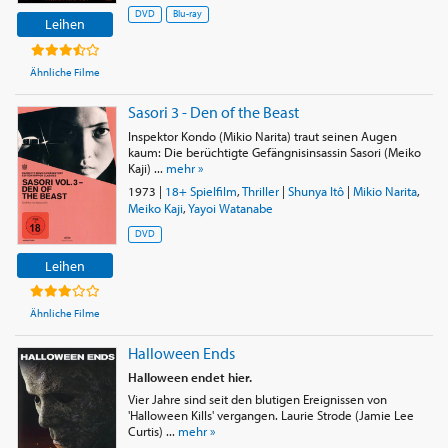
DVD
Blu-ray
Leihen
Ähnliche Filme
Sasori 3 - Den of the Beast
Inspektor Kondo (Mikio Narita) traut seinen Augen
kaum: Die berüchtigte Gefängnisinsassin Sasori (Meiko
Kaji) ...
mehr »
1973
|
18+ Spielfilm
,
Thriller
|
Shunya Itô
|
Mikio Narita
,
Meiko Kaji
,
Yayoi Watanabe
DVD
Leihen
Ähnliche Filme
Halloween Ends
Halloween endet hier.
Vier Jahre sind seit den blutigen Ereignissen von
'Halloween Kills' vergangen. Laurie Strode (Jamie Lee
Curtis) ...
mehr »