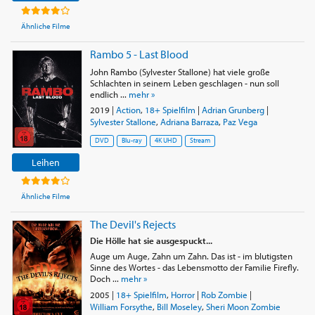
Ähnliche Filme
Rambo 5 - Last Blood
John Rambo (Sylvester Stallone) hat viele große
Schlachten in seinem Leben geschlagen - nun soll
endlich ...
mehr »
2019
|
Action
,
18+ Spielfilm
|
Adrian Grunberg
|
Sylvester Stallone
,
Adriana Barraza
,
Paz Vega
DVD
Blu-ray
4K UHD
Stream
Leihen
Ähnliche Filme
The Devil's Rejects
Die Hölle hat sie ausgespuckt...
Auge um Auge, Zahn um Zahn. Das ist - im blutigsten
Sinne des Wortes - das Lebensmotto der Familie Firefly.
Doch ...
mehr »
2005
|
18+ Spielfilm
,
Horror
|
Rob Zombie
|
William Forsythe
,
Bill Moseley
,
Sheri Moon Zombie