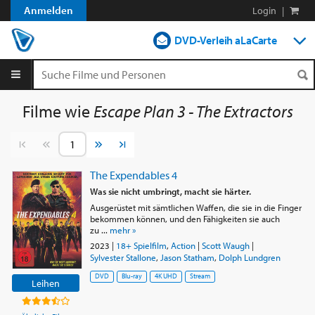
Anmelden
Login
|
DVD-Verleih aLaCarte
DVD-Verleih im Abo
Streamen
Filme wie
Escape Plan 3 - The Extractors
Shop
Vorherige Seite
Nächste Seite
Blog
The Expendables 4
Was sie nicht umbringt, macht sie härter.
Ausgerüstet mit sämtlichen Waffen, die sie in die Finger
bekommen können, und den Fähigkeiten sie auch
zu ...
mehr »
2023
|
18+ Spielfilm
,
Action
|
Scott Waugh
|
Sylvester Stallone
,
Jason Statham
,
Dolph Lundgren
DVD
Blu-ray
4K UHD
Stream
Leihen