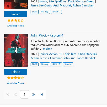
2022
|
Horror
,
18+ Spielfilm
|
David Gordon Green
|
Jamie Lee Curtis
,
Andi Matichak
,
Rohan Campbell
DVD
Blu-ray
4K UHD
Leihen
Ähnliche Filme
John Wick - Kapitel 4
John Wick (Keanu Reeves) nimmt es mit seinen bisher
tödlichsten Widersachern auf. Während das Kopfgeld
auf ihn ...
mehr »
2023
|
Thriller
,
Action
,
18+ Spielfilm
|
Chad Stahelski
|
Keanu Reeves
,
Laurence Fishburne
,
Lance Reddick
DVD
Blu-ray
4K UHD
Stream
Leihen
Ähnliche Filme
Vorherige Seite
Nächste Seite