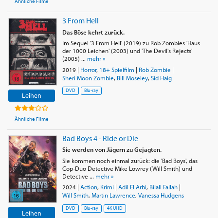
Ähnliche Filme
3 From Hell
Das Böse kehrt zurück.
Im Sequel '3 From Hell' (2019) zu Rob Zombies 'Haus
der 1000 Leichen' (2003) und 'The Devil's Rejects'
(2005) ...
mehr »
2019
|
Horror
,
18+ Spielfilm
|
Rob Zombie
|
Sheri Moon Zombie
,
Bill Moseley
,
Sid Haig
DVD
Blu-ray
Leihen
Ähnliche Filme
Bad Boys 4 - Ride or Die
Sie werden von Jägern zu Gejagten.
Sie kommen noch einmal zurück: die 'Bad Boys', das
Cop-Duo Detective Mike Lowrey (Will Smith) und
Detective ...
mehr »
2024
|
Action
,
Krimi
|
Adil El Arbi
,
Bilall Fallah
|
Will Smith
,
Martin Lawrence
,
Vanessa Hudgens
DVD
Blu-ray
4K UHD
Leihen