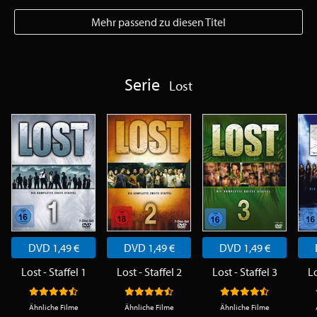
Mehr passend zu diesen Titel
Serie
Lost
DVD 1,49 €
DVD 1,49 €
DVD 1,49 €
Lost - Staffel 1
Lost - Staffel 2
Lost - Staffel 3
Lo
Ähnliche Filme
Ähnliche Filme
Ähnliche Filme