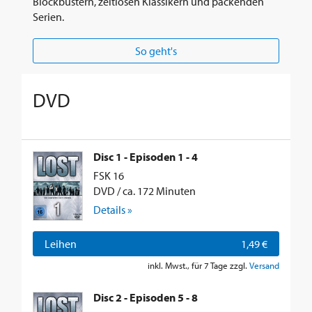
Blockbustern, zeitlosen Klassikern und packenden
Serien.
So geht's
DVD
Disc 1 - Episoden 1 - 4
FSK 16
DVD / ca. 172 Minuten
Details »
Leihen
1,49 €
inkl. Mwst., für 7 Tage zzgl.
Versand
Disc 2 - Episoden 5 - 8