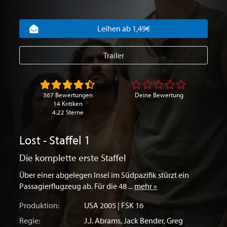
Leihen ab 1,49€
Trailer
367 Bewertungen
Deine Bewertung
14 Kritiken
4.22 Sterne
Lost - Staffel 1
Die komplette erste Staffel
Über einer abgelegen Insel im Südpazifik stürzt ein
Passagierflugzeug ab. Für die 48 ...
mehr »
Produktion:
USA
2005 | FSK 16
Regie:
J.J. Abrams
,
Jack Bender
,
Greg