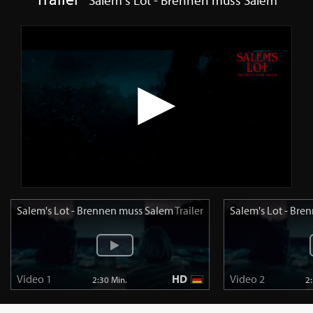
Salem's Lot - Brennen muss Salem
Trailer
Salem's Lot - Br
Video 1
HD
Video 2
2:30 Min.
2