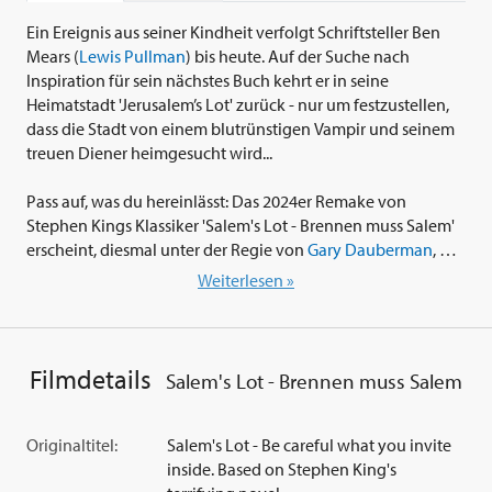
Ein Ereignis aus seiner Kindheit verfolgt Schriftsteller Ben
Mears (
Lewis Pullman
) bis heute. Auf der Suche nach
Inspiration für sein nächstes Buch kehrt er in seine
Heimatstadt 'Jerusalem’s Lot' zurück - nur um festzustellen,
dass die Stadt von einem blutrünstigen Vampir und seinem
treuen Diener heimgesucht wird...
Pass auf, was du hereinlässt: Das 2024er Remake von
Stephen Kings Klassiker 'Salem's Lot - Brennen muss Salem'
erscheint, diesmal unter der Regie von
Gary Dauberman
, der
zuvor 'Annabelle 3' im Filmjahr 2019 inszenierte. Besetzt ist
Weiterlesen »
diese Neuverfilmung u.a. mit
William Sadler
,
Lewis Pullman
als Ben Mears,
Alfre Woodard
als Dr. Cody,
Pilou Asbæk
als
Richard Straker und
Spencer Treat Clark
als Mike Ryerson.
Filmdetails
Salem's Lot - Brennen muss Salem
Originaltitel:
Salem's Lot - Be careful what you invite
inside. Based on Stephen King's