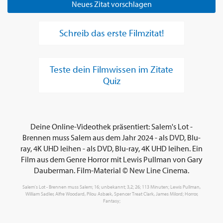
Neues Zitat vorschlagen
Schreib das erste Filmzitat!
Teste dein Filmwissen im Zitate
Quiz
Deine Online-Videothek präsentiert: Salem's Lot -
Brennen muss Salem aus dem Jahr 2024 - als DVD, Blu-
ray, 4K UHD leihen - als DVD, Blu-ray, 4K UHD leihen. Ein
Film aus dem Genre Horror mit Lewis Pullman von Gary
Dauberman. Film-Material © New Line Cinema.
Salem's Lot - Brennen muss Salem; 16; unbekannt; 3,2; 26; 113 Minuten; Lewis Pullman,
William Sadler, Alfre Woodard, Pilou Asbæk, Spencer Treat Clark, James Milord; Horror,
Fantasy;