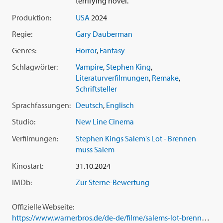
terrifying novel.
Produktion:
USA
2024
Regie:
Gary Dauberman
Genres:
Horror
,
Fantasy
Schlagwörter:
Vampire
,
Stephen King
,
Literaturverfilmungen
,
Remake
,
Schriftsteller
Sprachfassungen:
Deutsch
,
Englisch
Studio:
New Line Cinema
Verfilmungen:
Stephen Kings Salem's Lot - Brennen
muss Salem
Kinostart:
31.10.2024
IMDb:
Zur Sterne-Bewertung
Offizielle Webseite:
https://www.warnerbros.de/de-de/filme/salems-lot-brennen-muss-salem-0