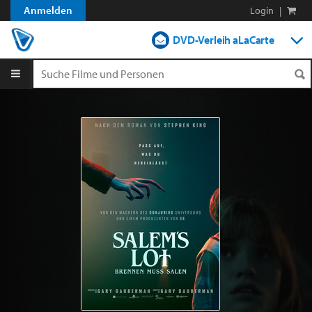
Anmelden
Login
|
DVD-Verleih aLaCarte
DVD-Verleih im Abo
Streamen
Shop
Blog