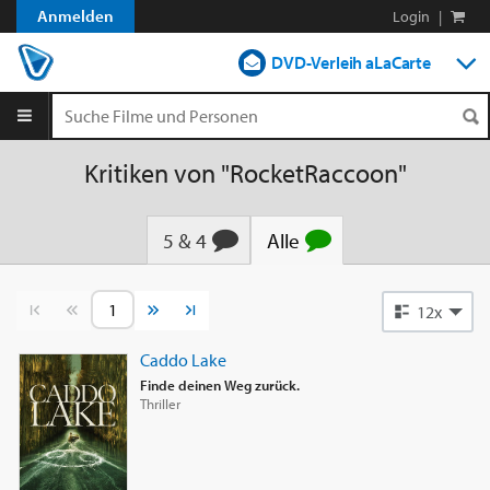
Anmelden
Login
|
DVD-Verleih aLaCarte
DVD-Verleih im Abo
Streamen
Kritiken von "RocketRaccoon"
Shop
5 & 4
Alle
Blog
Vorherige Seite
Nächste Seite
12x
Caddo Lake
Finde deinen Weg zurück.
Thriller