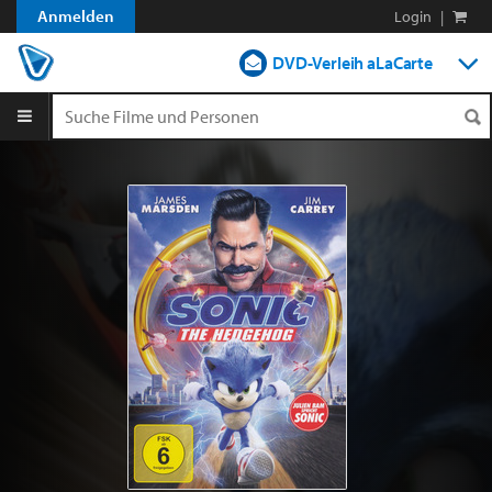
Anmelden
Login
|
DVD-Verleih aLaCarte
DVD-Verleih im Abo
Streamen
Shop
Blog