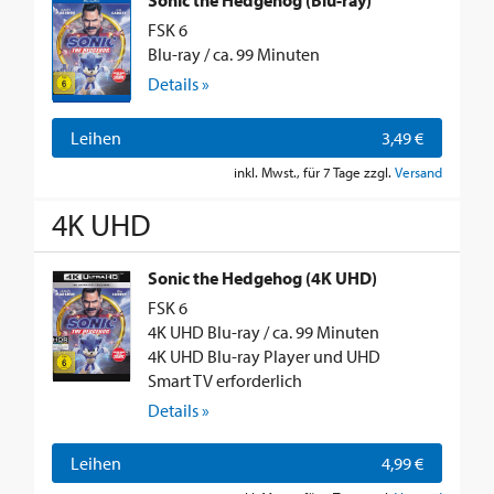
Sonic the Hedgehog (Blu-ray)
FSK 6
Blu-ray / ca. 99 Minuten
Details »
Leihen
3,49 €
inkl. Mwst., für 7 Tage zzgl.
Versand
4K UHD
Sonic the Hedgehog (4K UHD)
FSK 6
4K UHD Blu-ray / ca. 99 Minuten
4K UHD Blu-ray Player und UHD
Smart TV erforderlich
Details »
Leihen
4,99 €