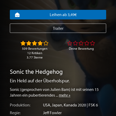
Leihen ab 3,49€
Trailer
509 Bewertungen
Deine Bewertung
12 Kritiken
3.77 Sterne
Sonic the Hedgehog
Ein Held auf der Überholspur.
Sonic (gesprochen von Julien Bam) ist mit seinen 15
Jahren ein pubertierendes ...
mehr »
Produktion:
USA
,
Japan
,
Kanada
2020 | FSK 6
Regie:
Jeff Fowler