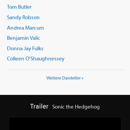
Tom Butler
Sandy Robson
Andrea Marcum
Benjamin Valic
Donna Jay Fulks
Colleen O'Shaughnessey
Weitere Darsteller »
Trailer
Sonic the Hedgehog