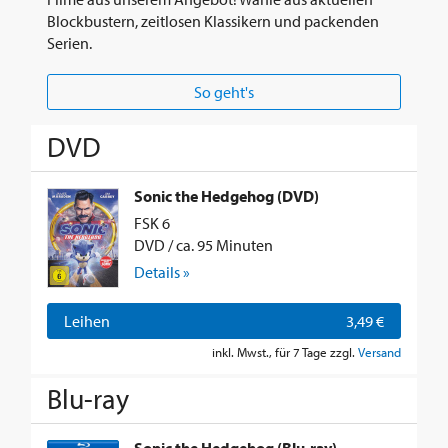
Blockbustern, zeitlosen Klassikern und packenden
Serien.
So geht's
DVD
Sonic the Hedgehog (DVD)
FSK 6
DVD / ca. 95 Minuten
Details »
Leihen
3,49 €
inkl. Mwst., für 7 Tage zzgl.
Versand
Blu-ray