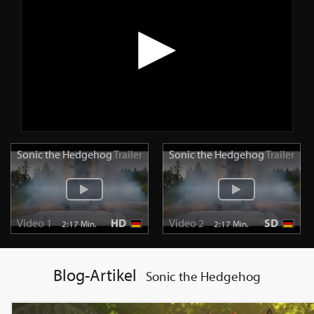
Sonic the Hedgehog
Trailer
Sonic the Hedgehog
Trailer
Video 1
HD
Video 2
SD
2:17 Min.
2:17 Min.
Blog-Artikel
Sonic the Hedgehog