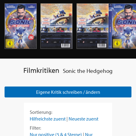
Filmkritiken
Sonic the Hedgehog
Eigene Kritik schreiben / ändern
Sortierung:
Hilfreichste zuerst
|
Neueste zuerst
Filter:
Nur positive (5 & 4 Sterne)
|
Nur