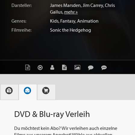
Darsteller:
James Marsden
,
Jim Carrey
,
Chris
Gailus
,
mehr »
Genres:
Kids
,
Fantasy
,
Animation
Filmreihe:
Sonic the Hedgehog
DVD & Blu-ray Verleih
Du möchtest kein Abo? Wir verleihen auch einzelne
Filme aus unserem Angebot! Wähle aus aktuellen