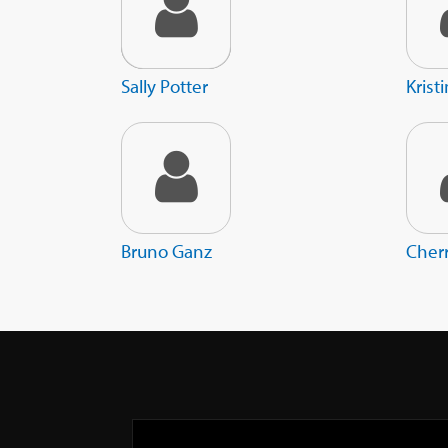
Sally Potter
Krist
Bruno Ganz
Cher