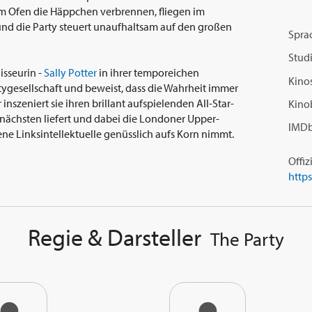
m Ofen die Häppchen verbrennen, fliegen im
nd die Party steuert unaufhaltsam auf den großen
Spra
Studi
isseurin -
Sally Potter
in ihrer temporeichen
Kinos
rtygesellschaft und beweist, dass die Wahrheit immer
 inszeniert sie ihren brillant aufspielenden All-Star-
Kino
 nächsten liefert und dabei die Londoner Upper-
IMDb
ene Linksintellektuelle genüsslich aufs Korn nimmt.
Offiz
http
Regie & Darsteller
The Party