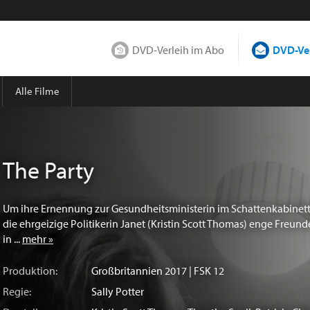
DVD-Verleih im Abo
DVD-Ver
Alle Filme
The Party
Um ihre Ernennung zur Gesundheitsministerin im Schattenkabinett z
die ehrgeizige Politikerin Janet (Kristin Scott Thomas) enge Freund
in ...
mehr »
Produktion:
Großbritannien
2017 | FSK 12
Regie:
Sally Potter