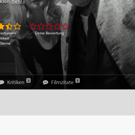
rkson
,
mehr »
wertungen
Deine Bewertung
itiken
 Sterne
3
1
Kritiken
Filmzitate