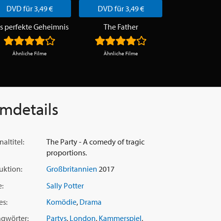
DVD für 3,49 €
DVD für 3,49 €
DVD für 3
s perfekte Geheimnis
The Father
JGA
Ähnliche Filme
Ähnliche Filme
Ähnliche F
lmdetails
naltitel:
The Party - A comedy of tragic
proportions.
uktion:
Großbritannien
2017
e:
Sally Potter
es:
Komödie
,
Drama
agwörter:
Partys
,
London
,
Kammerspiel
,