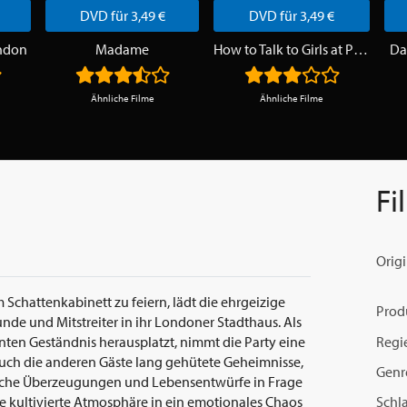
DVD für 3,49 €
DVD für 3,49 €
ndon
Madame
How to Talk to Girls at Parties
Da
Ähnliche Filme
Ähnliche Filme
Fi
Origi
Schattenkabinett zu feiern, lädt die ehrgeizige
Prod
unde und Mitstreiter in ihr Londoner Stadthaus. Als
Regi
anten Geständnis herausplatzt, nimmt die Party eine
uch die anderen Gäste lang gehütete Geheimnisse,
Genr
ische Überzeugungen und Lebensentwürfe in Frage
Schl
die kultivierte Atmosphäre in ein emotionales Chaos