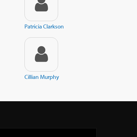
Patricia Clarkson
Cillian Murphy