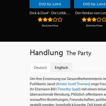
DVD für 3,49 €
DVD für 3,49 €
Dick & Doof - Die Leibköche seiner Majestät
Der Henker von Lo
Ähnliche Filme
Ähnliche Filme
Handlung
The Party
Deutsch
Englisch
Um ihre Ernennung zur Gesundheitsministerin im 
Politikerin Janet (
Kristin Scott Thomas
) enge Fre
ihr Ehemann Bill (
Timothy Spall
) mit einem bris
überraschende Wendung. Plötzlich offenbaren a
woraufhin Beziehungen, Freundschaften, polit
gestellt werden. Innerhalb kürzester Zeit kippt 