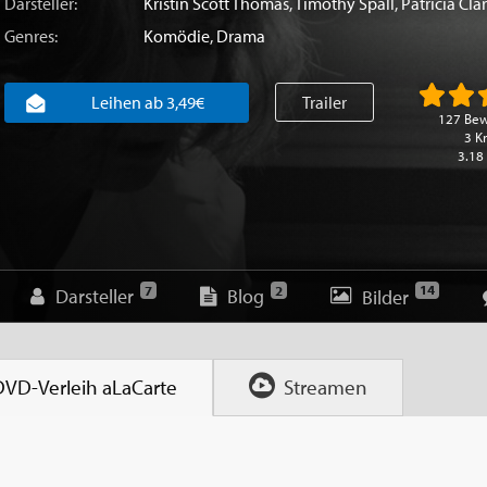
Darsteller:
Kristin Scott Thomas
,
Timothy Spall
,
Patricia Cla
Genres:
Komödie
,
Drama
Leihen ab 3,49€
Trailer
127 Be
3 Kr
3.18
14
7
2
Darsteller
Blog
Bilder
DVD-Verleih
aLaCarte
Streamen