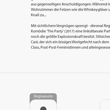
aus gegenseitigen Anschuldigungen. Während i
Wohnzimmer die Fetzen wie die Whiskeygläser u
Knall zu...
Mit sichtlichem Vergnügen sprengt - diesmal Reg
Komödie 'The Party' (2017) eine linksliberale Pa
noch die größte Explosionskraft besitzt. Stilsicher
Cast, der sich ein bissiges Wortgefecht nach dem
Class, Post-Post-Feministinnen und alteingesess
Regisseurin