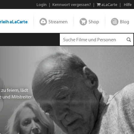
Login
|
Kennwort vergessen?
|
aLaCarte
|
Hilfe
leih aLaCarte
Streamen
Shop
Blog
u feiern, lädt
e und Mitstreiter