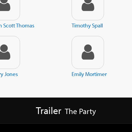
in Scott Thomas
Timothy Spall
ry Jones
Emily Mortimer
Trailer
The Party