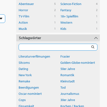
Abenteuer
Science-Fiction
5
4
Horror
Fantasy
2
2
TV-Film
18+ Spielfilm
1
1
Action
Western
1
1
Musik
Kids
1
1
Schlagwörter
Literaturverfilmungen
Frasier
Sitcoms
Golden-Globe-nominiert
Dating
50er Jahre
New York
Romantik
Remake
Kleinstadt
Beerdigungen
Tod
Oscar-nominiert
Journalismus
Cops
30er Jahre
Einsamkeit
Kochen / Backen