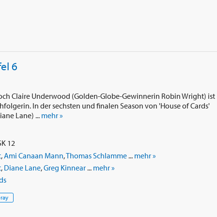
el 6
 Doch Claire Underwood (Golden-Globe-Gewinnerin Robin Wright) ist
folgerin. In der sechsten und finalen Season von 'House of Cards'
ane Lane) ...
mehr »
SK 12
t
,
Ami Canaan Mann
,
Thomas Schlamme
...
mehr »
t
,
Diane Lane
,
Greg Kinnear
...
mehr »
ds
-ray