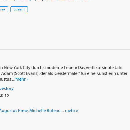
-ray
Stream
 in New York City durchs moderne Leben: Das verflixte siebte Jahr
am (Scott Evans), der als 'Geistermaler' für eine Künstlerin unter
ustus ...
mehr »
vestory
SK 12
Augustus Prew
,
Michelle Buteau
...
mehr »