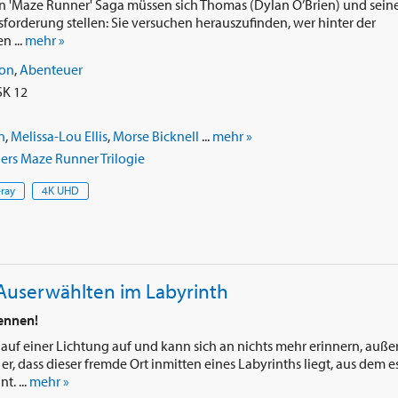
en 'Maze Runner' Saga müssen sich Thomas (Dylan O’Brien) und sein
usforderung stellen: Sie versuchen herauszufinden, wer hinter der
 ...
mehr »
ion
,
Abenteuer
SK 12
n
,
Melissa-Lou Ellis
,
Morse Bicknell
...
mehr »
rs Maze Runner Trilogie
-ray
4K UHD
 Auserwählten im Labyrinth
rennen!
auf einer Lichtung auf und kann sich an nichts mehr erinnern, auße
r, dass dieser fremde Ort inmitten eines Labyrinths liegt, aus dem e
. ...
mehr »