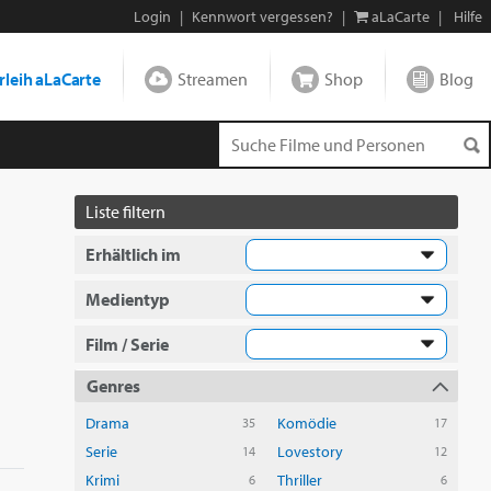
Login
|
Kennwort vergessen?
|
aLaCarte
|
Hilfe
leih aLaCarte
Streamen
Shop
Blog
Liste filtern
Erhältlich im
Medientyp
Film / Serie
Genres
Drama
Komödie
35
17
Serie
Lovestory
14
12
Krimi
Thriller
6
6