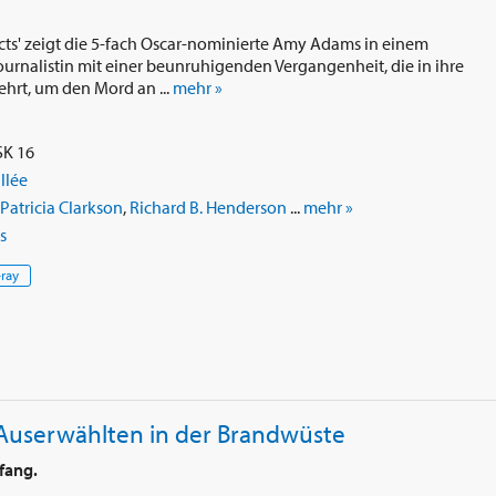
cts' zeigt die 5-fach Oscar-nominierte Amy Adams in einem
urnalistin mit einer beunruhigenden Vergangenheit, die in ihre
hrt, um den Mord an ...
mehr »
SK 16
llée
Patricia Clarkson
,
Richard B. Henderson
...
mehr »
s
-ray
 Auserwählten in der Brandwüste
fang.