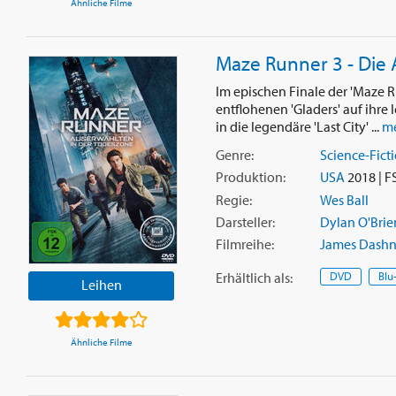
Ähnliche Filme
Maze Runner 3 - Die
Im epischen Finale der 'Maze 
entflohenen 'Gladers' auf ihre 
in die legendäre 'Last City' ...
me
Genre:
Science-Fict
Produktion:
USA
2018 | F
Regie:
Wes Ball
Darsteller:
Dylan O'Brie
Filmreihe:
James Dashne
Erhältlich
als
:
DVD
Blu
Leihen
Ähnliche Filme