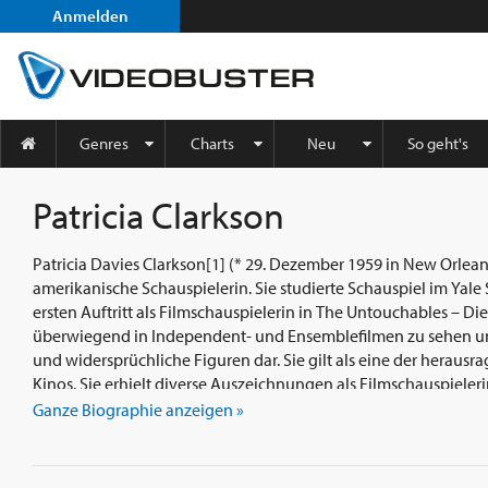
Anmelden
Genres
Charts
Neu
So geht's
Patricia Clarkson
Patricia Davies Clarkson[1] (* 29. Dezember 1959 in New Orleans
amerikanische Schauspielerin. Sie studierte Schauspiel im Yale School of Drama und hatte ihren
ersten Auftritt als Filmschauspielerin in The Untouchables – Die
überwiegend in Independent- und Ensemblefilmen zu sehen und
und widersprüchliche Figuren dar. Sie gilt als eine der heraus
Kinos. Sie erhielt diverse Auszeichnungen als Filmschauspiele
nominiert. 1999 verkörperte Clarkson in The Green Mile die offenbar unheilbar an einem
Ganze Biographie anzeigen »
Gehirntumor erkrankte Ehefrau des Gefängnisdirektors. In der
des Horror-Klassikers Carrie spielte sie die Rolle der fanatisch
sie in der Fernsehserie Six Feet Under – Gestorben wird immer. Zu