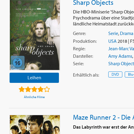
Sharp Objects
Die HBO-Miniserie 'Sharp Obje
Psychodrama über eine Stadtjo
ländliche Heimatstadt zurückke
Genre:
Serie
,
Drama
Produktion:
USA
2018 | F
Regie:
Jean-Marc Va
Darsteller:
Amy Adams
,
Serie:
Sharp Object
Erhältlich
als
:
DVD
Blu
Leihen
Ähnliche Filme
Maze Runner 2 - Die
Das Labyrinth war erst der An