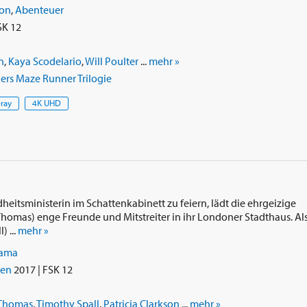
ion
,
Abenteuer
SK 12
n
,
Kaya Scodelario
,
Will Poulter
...
mehr »
rs Maze Runner Trilogie
-ray
4K UHD
itsministerin im Schattenkabinett zu feiern, lädt die ehrgeizige
t Thomas) enge Freunde und Mitstreiter in ihr Londoner Stadthaus. Al
) ...
mehr »
ama
ien
2017 | FSK 12
t Thomas
,
Timothy Spall
,
Patricia Clarkson
...
mehr »