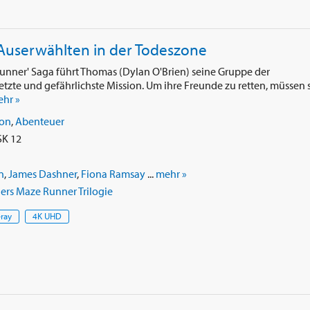
 Auserwählten in der Todeszone
Runner' Saga führt Thomas (Dylan O'Brien) seine Gruppe der
letzte und gefährlichste Mission. Um ihre Freunde zu retten, müssen 
hr »
ion
,
Abenteuer
SK 12
n
,
James Dashner
,
Fiona Ramsay
...
mehr »
rs Maze Runner Trilogie
-ray
4K UHD