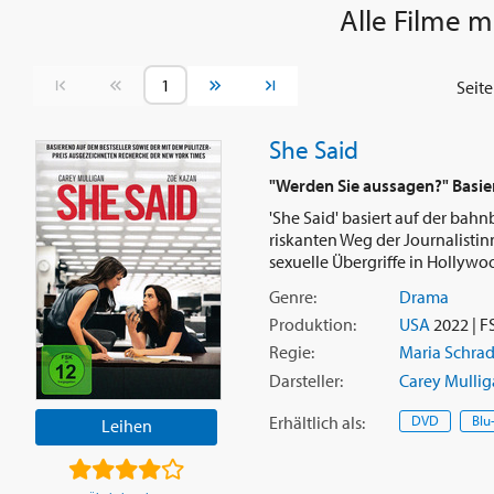
Alle Filme m
von House of Cards zu sehen. 2018 übernahm sie in der Miniser
als Adora Crellin eine der Hauptrollen der achtteiligen Produkti
brachte ihr eine Nominierung für einen Emmy in der Kategorie 
Vorherige Seite
Nächste Seite
Seit
oder Fernsehfilm ein.
She Said
"Werden Sie aussagen?" Basie
'She Said' basiert auf der ba
riskanten Weg der Journalisti
sexuelle Übergriffe in Hollywoo
Genre:
Drama
Produktion:
USA
2022 | F
Regie:
Maria Schrad
Darsteller:
Carey Mulli
Erhältlich
als
:
DVD
Blu
Leihen