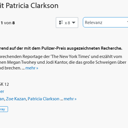
it
Patricia Clarkson
ie Sharp Objects des Senders HBO
on. Ihre darstellerische Leistung
Beste Nebendarstellerin – Miniserie
e
1
von
8
x 8
rend auf der mit dem Pulizer-Preis ausgezeichneten Recherche.
hnbrechenden Reportage der 'The New York Times' und erzählt vom
nnen Megan Twohey und Jodi Kantor, die das große Schweigen über
d brechen. ...
mehr »
SK 12
er
gan
,
Zoe Kazan
,
Patricia Clarkson
...
mehr »
-ray