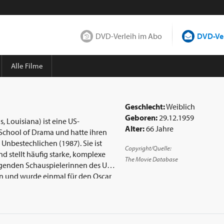
DVD-Verleih im Abo
DVD-Ver
Alle Filme
Geschlecht:
Weiblich
Geboren:
29.12.1959
, Louisiana) ist eine US-
Alter:
66 Jahre
 Unbestechlichen (1987). Sie ist
Copyright/Quelle:
 stellt häufig starke, komplexe
The Movie Database
ragenden Schauspielerinnen des US-
rin und wurde einmal für den Oscar
 2002 erschienenen Neuverfilmung
en Mutter. Eine Gastrolle übernahm
dem ist sie in der 5. und 6. Staffel