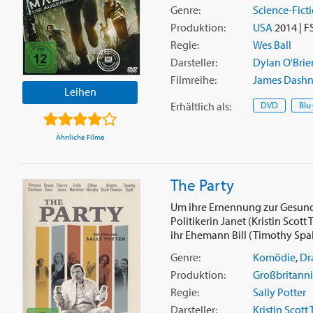
Genre:
Science-Fict
Produktion:
USA
2014 | F
Regie:
Wes Ball
Darsteller:
Dylan O'Brie
Filmreihe:
James Dashne
Leihen
Erhältlich
als
:
DVD
Blu
Ähnliche Filme
The Party
Um ihre Ernennung zur Gesundhe
Politikerin Janet (Kristin Scot
ihr Ehemann Bill (Timothy Spall
Genre:
Komödie
,
Dr
Produktion:
Großbritann
Regie:
Sally Potter
Darsteller:
Kristin Scot