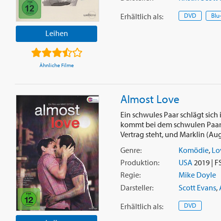
Erhältlich
als
:
DVD
Blu
Leihen
Ähnliche Filme
Almost Love
Ein schwules Paar schlägt sich
kommt bei dem schwulen Paar Ad
Vertrag steht, und Marklin (Aug
Genre:
Komödie
,
Lo
Produktion:
USA
2019 | F
Regie:
Mike Doyle
Darsteller:
Scott Evans
,
Erhältlich
als
:
DVD