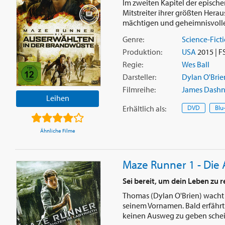
Im zweiten Kapitel der episch
Mitstreiter ihrer größten Hera
mächtigen und geheimnisvollen
Genre:
Science-Fict
Produktion:
USA
2015 | F
Regie:
Wes Ball
Darsteller:
Dylan O'Brie
Filmreihe:
James Dashne
Leihen
Erhältlich
als
:
DVD
Blu
Ähnliche Filme
Maze Runner 1 - Die
Sei bereit, um dein Leben zu 
Thomas (Dylan O'Brien) wacht 
seinem Vornamen. Bald erfährt e
keinen Ausweg zu geben scheint