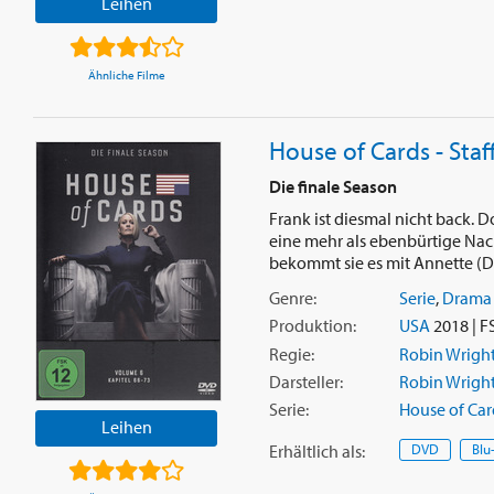
Leihen
Ähnliche Filme
House of Cards - Staff
Die finale Season
Frank ist diesmal nicht back.
eine mehr als ebenbürtige Nach
bekommt sie es mit Annette (Di
Genre:
Serie
,
Drama
Produktion:
USA
2018 | F
Regie:
Robin Wrigh
Darsteller:
Robin Wrigh
Serie:
House of Car
Leihen
Erhältlich
als
:
DVD
Blu