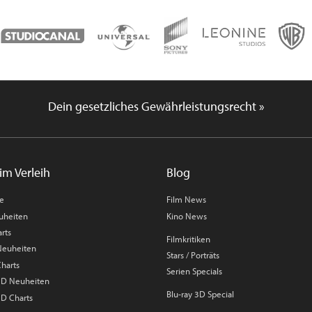
Dein gesetzliches Gewährleistungsrecht »
im Verleih
Blog
me
Film News
uheiten
Kino News
rts
Filmkritiken
 Neuheiten
Stars / Porträts
Charts
Serien Specials
 3D Neuheiten
Blu-ray 3D Special
3D Charts