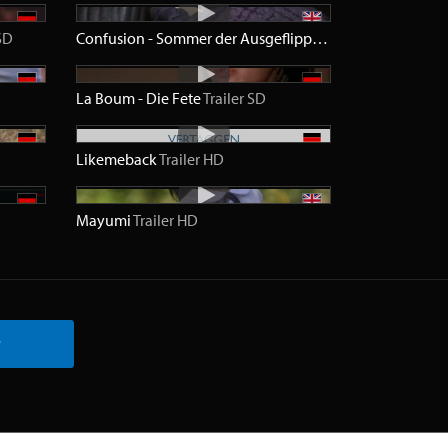
SD
Confusion - Sommer der Ausgeflippten
Trailer
SD
La Boum - Die Fete
Trailer
SD
Likemeback
Trailer
HD
Mayumi
Trailer
HD
r