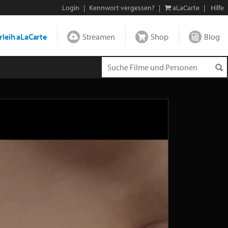
Login
|
Kennwort vergessen?
|
aLaCarte
|
Hilfe
leih aLaCarte
Streamen
Shop
Blog