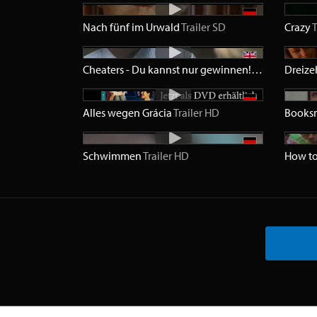
Nach fünf im Urwald
Trailer
SD
Crazy
T
Cheaters - Du kannst nur gewinnen!
Trailer
SD
Dreiz
Alles wegen Grácia
Trailer
HD
Books
Schwimmen
Trailer
HD
How to