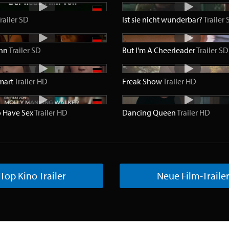
railer
SD
Ist sie nicht wunderbar?
Trailer
ehn
Trailer
SD
But I'm A Cheerleader
Trailer
SD
mart
Trailer
HD
Freak Show
Trailer
HD
 Have Sex
Trailer
HD
Dancing Queen
Trailer
HD
Top Kino Trailer
Neue Film-Traile