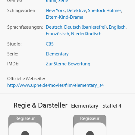
Genres:
Krimi
,
Serie
13. Pilzkultur
14. Wer ist der maskierte Mann?
Schlagwörter:
New York
,
Detektive
,
Sherlock Holmes
,
15. Himmel und Hölle
Eltern-Kind-Drama
16. Gejagt
Sprachfassungen:
Deutsch
,
Deutsch (barrierefrei)
,
Englisch
,
17. Du hast mich, wer hat dich?
Französisch
,
Niederländisch
18. Bereit oder nicht
19. Hoch gepokert
Studio:
CBS
20. Kunst imitiert Kunst
Serie:
Elementary
21. Nichts geht über die Wahrheit
22. Stell es auf den Kopf
IMDb:
Zur Sterne-Bewertung
23. Die unsichtbare Hand
24. Gewaltige Unterschiede
Offizielle Webseite:
http://www.uphe.de/movies/film/elementary_s4
Regie & Darsteller
Elementary - Staffel 4
Regisseur
Regisseur