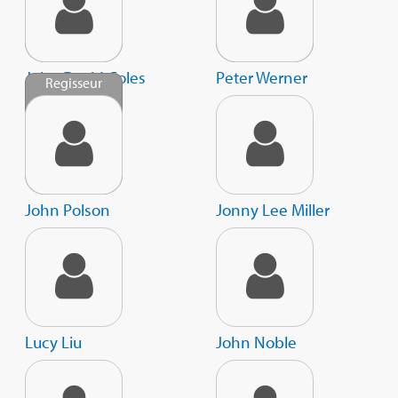
John David Coles
Peter Werner
Regisseur
John Polson
Jonny Lee Miller
Lucy Liu
John Noble