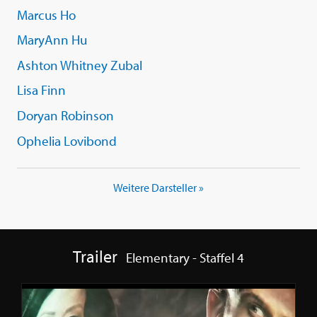
Marcus Ho
MaryAnn Hu
Ashton Whitney Zubal
Lisa Finn
Doryan Robinson
Ophelia Lovibond
Weitere Darsteller »
Trailer
Elementary - Staffel 4