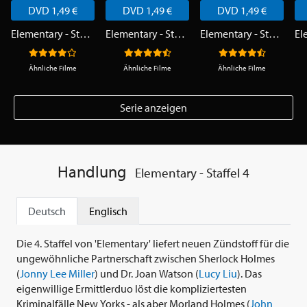
DVD 1,49 €
DVD 1,49 €
DVD 1,49 €
Elementary - Staffel 1
Elementary - Staffel 2
Elementary - Staffel 3
Ähnliche Filme
Ähnliche Filme
Ähnliche Filme
Serie anzeigen
Handlung
Elementary - Staffel 4
Deutsch
Englisch
Die 4. Staffel von 'Elementary' liefert neuen Zündstoff für die
ungewöhnliche Partnerschaft zwischen Sherlock Holmes
(
Jonny Lee Miller
) und Dr. Joan Watson (
Lucy Liu
). Das
eigenwillige Ermittlerduo löst die kompliziertesten
Kriminalfälle New Yorks - als aber Morland Holmes (
John