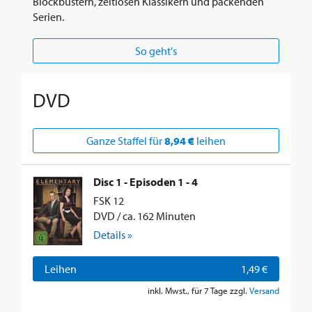
Blockbustern, zeitlosen Klassikern und packenden
Serien.
So geht's
DVD
Ganze Staffel für
8,94 €
leihen
Disc 1 - Episoden 1 - 4
FSK 12
DVD / ca. 162 Minuten
Details »
Leihen
1,49 €
inkl. Mwst., für 7 Tage zzgl.
Versand