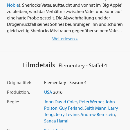
Noble
), Sherlocks Vater, auftaucht und vor hat im 'Big Apple'
zu bleiben, wird das Verhältnis zwischen Vater und Sohn auf
eine harte Probe gestellt. Die Abwehrhaltung und der
Drogenrückfall seines Sohnes beunruhigen ihn und schüren
gleichzeitig Sherlocks Misstrauen gegenüber seinem Vater.
Weiterlesen »
Episoden:
01. Späte Gerechtigkeit
02. Die unsichtbare Waffe
Filmdetails
Elementary - Staffel 4
03. Du bist ich
04. Das Skelett meiner Frau
05. Ausgrabungen
Originaltitel:
Elementary - Season 4
06. Ein hoher Preis
Produktion:
USA
2016
07. Das Herz blutete blau
08. Der letzte Anruf
Regie:
John David Coles
,
Peter Werner
,
John
09. Mord Ex Machina
Polson
,
Guy Ferland
,
Seith Mann
,
Larry
10. Die Mistgabel im Heuhaufen
Teng
,
Jerry Levine
,
Andrew Bernstein
,
11. Im Reich der Toten
Sanaa Hamri
12. Aussicht mit Zimmer