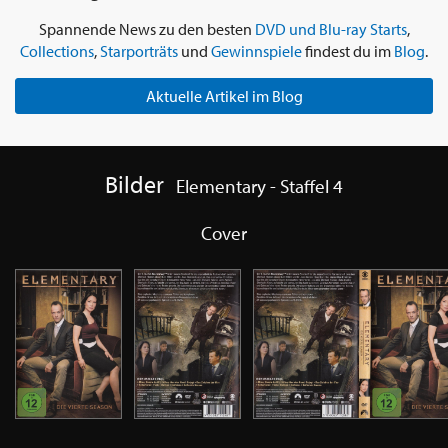
Spannende News zu den besten
DVD und Blu-ray Starts
,
Collections
,
Starporträts
und
Gewinnspiele
findest du im
Blog
.
Aktuelle Artikel im Blog
Bilder
Elementary - Staffel 4
Cover