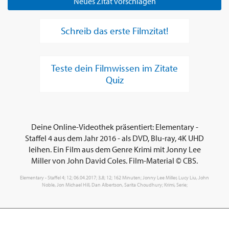
Neues Zitat vorschlagen
Schreib das erste Filmzitat!
Teste dein Filmwissen im Zitate
Quiz
Deine Online-Videothek präsentiert: Elementary -
Staffel 4 aus dem Jahr 2016 - als DVD, Blu-ray, 4K UHD
leihen. Ein Film aus dem Genre Krimi mit Jonny Lee
Miller von John David Coles. Film-Material © CBS.
Elementary - Staffel 4; 12; 06.04.2017; 3,8; 12; 162 Minuten; Jonny Lee Miller, Lucy Liu, John
Noble, Jon Michael Hill, Dan Albertson, Sarita Choudhury; Krimi, Serie;