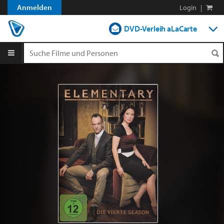
Anmelden
Login
|
DVD-Verleih aLaCarte
DVD-Verleih im Abo
Streamen
Shop
Blog