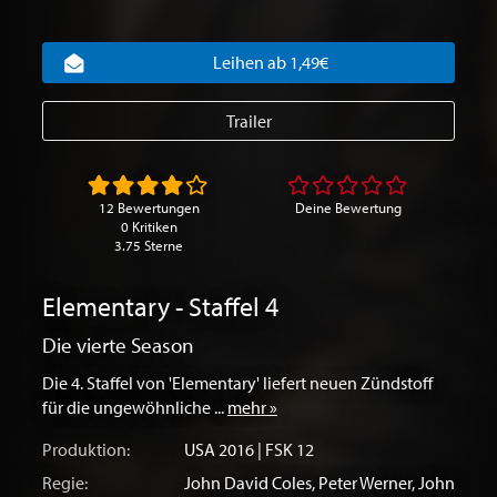
Leihen ab 1,49€
Trailer
12 Bewertungen
Deine Bewertung
0 Kritiken
3.75 Sterne
Elementary - Staffel 4
Die vierte Season
Die 4. Staffel von 'Elementary' liefert neuen Zündstoff
für die ungewöhnliche ...
mehr »
Produktion:
USA
2016 | FSK 12
Regie:
John David Coles
,
Peter Werner
,
John