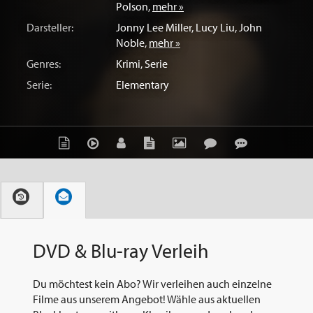
Polson
,
mehr »
Darsteller:
Jonny Lee Miller
,
Lucy Liu
,
John
Noble
,
mehr »
Genres:
Krimi
,
Serie
Serie:
Elementary
DVD & Blu-ray Verleih
Du möchtest kein Abo? Wir verleihen auch einzelne
Filme aus unserem Angebot! Wähle aus aktuellen