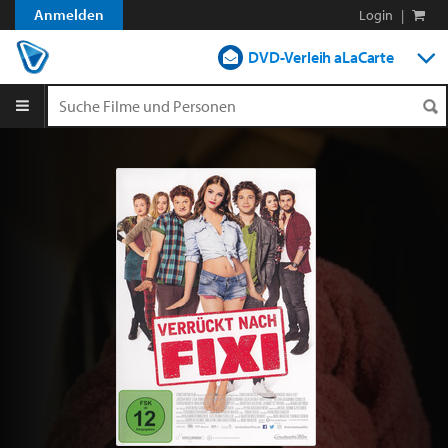
Anmelden
Login
|
DVD-Verleih aLaCarte
DVD-Verleih im Abo
Streamen
Shop
Blog