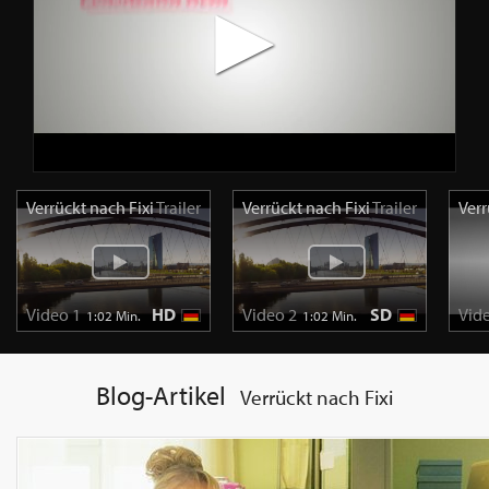
Verrückt nach Fixi
Trailer
Verrückt nach Fixi
Trailer
Verr
Video 1
HD
Video 2
SD
Vid
1:02 Min.
1:02 Min.
Blog-Artikel
Verrückt nach Fixi