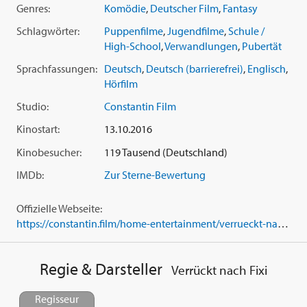
Genres:
Komödie
,
Deutscher Film
,
Fantasy
Schlagwörter:
Puppenfilme
,
Jugendfilme
,
Schule /
High-School
,
Verwandlungen
,
Pubertät
Sprachfassungen:
Deutsch
,
Deutsch (barrierefrei)
,
Englisch
,
Hörfilm
Studio:
Constantin Film
Kinostart:
13.10.2016
Kinobesucher:
119 Tausend (Deutschland)
IMDb:
Zur Sterne-Bewertung
Offizielle Webseite:
https://constantin.film/home-entertainment/verrueckt-nach-fixi/
Regie & Darsteller
Verrückt nach Fixi
Regisseur