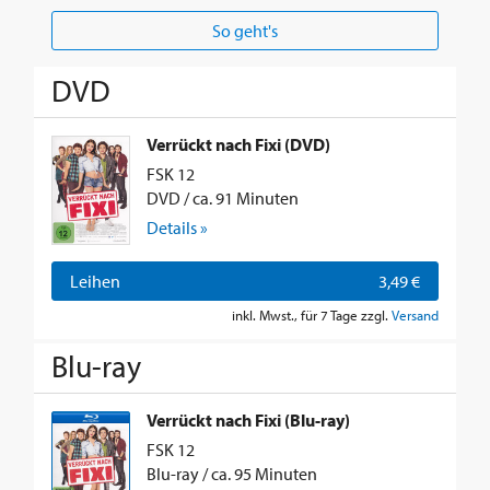
So geht's
DVD
Verrückt nach Fixi (DVD)
FSK 12
DVD / ca. 91 Minuten
Details »
Leihen
3,49 €
inkl. Mwst., für 7 Tage zzgl.
Versand
Blu-ray
Verrückt nach Fixi (Blu-ray)
FSK 12
Blu-ray / ca. 95 Minuten