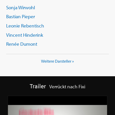
Sonja Wirwohl
Bastian Pieper
Leonie Rebentisch
Vincent Hinderink
Renée Dumont
Weitere Darsteller »
Trailer
Verrückt nach Fixi