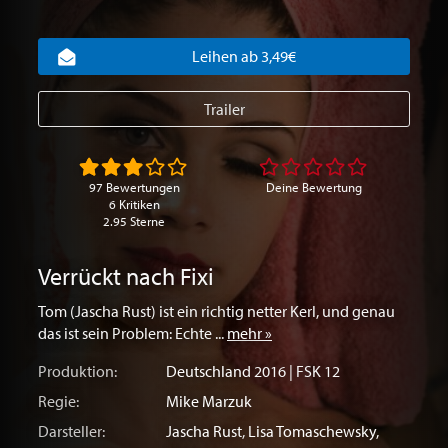
Leihen ab 3,49€
Trailer
97 Bewertungen
Deine Bewertung
6 Kritiken
2.95 Sterne
Verrückt nach Fixi
Tom (Jascha Rust) ist ein richtig netter Kerl, und genau
das ist sein Problem: Echte ...
mehr »
Produktion:
Deutschland
2016 | FSK 12
Regie:
Mike Marzuk
Darsteller:
Jascha Rust
,
Lisa Tomaschewsky
,