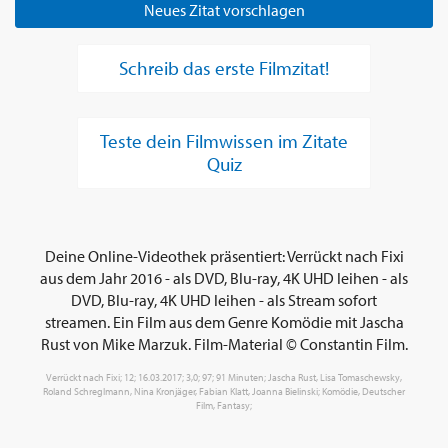
Neues Zitat vorschlagen
Schreib das erste Filmzitat!
Teste dein Filmwissen im Zitate
Quiz
Deine Online-Videothek präsentiert: Verrückt nach Fixi
aus dem Jahr 2016 - als DVD, Blu-ray, 4K UHD leihen - als
DVD, Blu-ray, 4K UHD leihen - als Stream sofort
streamen. Ein Film aus dem Genre Komödie mit Jascha
Rust von Mike Marzuk. Film-Material © Constantin Film.
Verrückt nach Fixi; 12; 16.03.2017; 3,0; 97; 91 Minuten; Jascha Rust, Lisa Tomaschewsky,
Roland Schreglmann, Nina Kronjäger, Fabian Klatt, Joanna Bielinski; Komödie, Deutscher
Film, Fantasy;