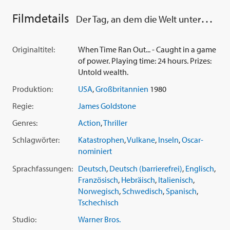
Intrigen, die für zehn Filme reichen würden. Plus jede
Menge feuerglühender Spezialeffekte. Irwin Allen, der zuvor
Filmdetails
Der Tag, an dem die Welt unterging
schon 'Poseidon Inferno - Die Höllenfahrt der Poseidon'
(1972) und 'Flammendes Inferno' (1974) produziert hatte,
setzte diese Reihe spektakulärer Katastrophenfilme mit 'Der
Originaltitel:
When Time Ran Out... - Caught in a game
Tag, an dem die Welt unterging' (1980) erfolgreich fort.
of power. Playing time: 24 hours. Prizes:
Untold wealth.
Produktion:
USA
,
Großbritannien
1980
Regie:
James Goldstone
Genres:
Action
,
Thriller
Schlagwörter:
Katastrophen
,
Vulkane
,
Inseln
,
Oscar-
nominiert
Sprachfassungen:
Deutsch
,
Deutsch (barrierefrei)
,
Englisch
,
Französisch
,
Hebräisch
,
Italienisch
,
Norwegisch
,
Schwedisch
,
Spanisch
,
Tschechisch
Studio:
Warner Bros.