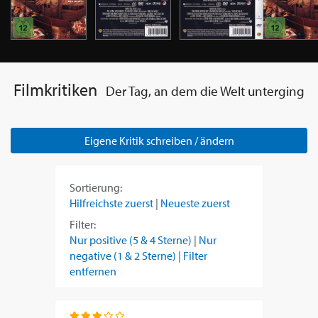
Filmkritiken
Der Tag, an dem die Welt unterging
Eigene Kritik schreiben / ändern
Sortierung:
Hilfreichste zuerst
|
Neueste zuerst
Filter:
Nur positive (5 & 4 Sterne)
|
Nur
negative (1 & 2 Sterne)
|
Filter
entfernen