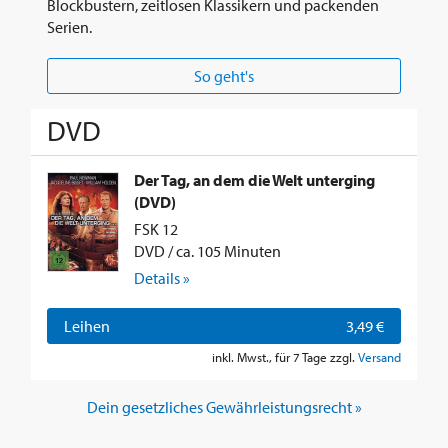
Blockbustern, zeitlosen Klassikern und packenden
Serien.
So geht's
DVD
Der Tag, an dem die Welt unterging
(DVD)
FSK 12
DVD / ca. 105 Minuten
Details »
Leihen
3,49 €
inkl. Mwst., für 7 Tage zzgl.
Versand
Dein gesetzliches Gewährleistungsrecht »