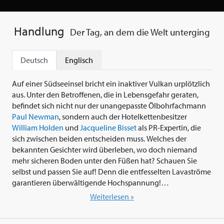
Handlung
Der Tag, an dem die Welt unterging
Deutsch
Englisch
Auf einer Südseeinsel bricht ein inaktiver Vulkan urplötzlich
aus. Unter den Betroffenen, die in Lebensgefahr geraten,
befindet sich nicht nur der unangepasste Ölbohrfachmann
Paul Newman
, sondern auch der Hotelkettenbesitzer
William Holden
und
Jacqueline Bisset
als PR-Expertin, die
sich zwischen beiden entscheiden muss. Welches der
bekannten Gesichter wird überleben, wo doch niemand
mehr sicheren Boden unter den Füßen hat? Schauen Sie
selbst und passen Sie auf! Denn die entfesselten Lavaströme
garantieren überwältigende Hochspannung!
Weiterlesen »
Genug Stars, um fünf Kinoposter zu füllen.
Nebenhandlungen voller Leidenschaft, Habgier und