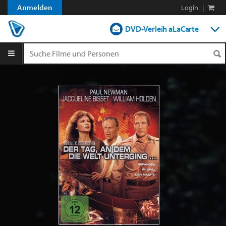
Anmelden
Login
|
DVD-Verleih aLaCarte
DVD-Verleih im Abo
Streamen
Shop
Blog