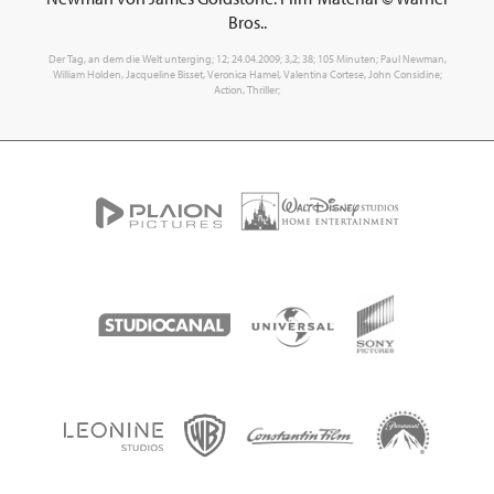
Bros..
Der Tag, an dem die Welt unterging; 12; 24.04.2009; 3,2; 38; 105 Minuten; Paul Newman,
William Holden, Jacqueline Bisset, Veronica Hamel, Valentina Cortese, John Considine;
Action, Thriller;