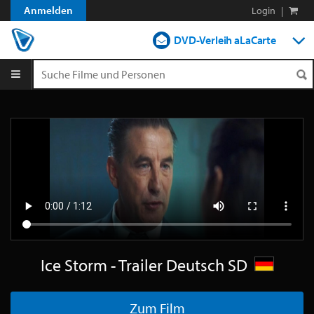
Anmelden
Login
|
DVD-Verleih aLaCarte
DVD-Verleih im Abo
Streamen
Shop
Blog
Ice Storm - Trailer Deutsch SD
Zum Film