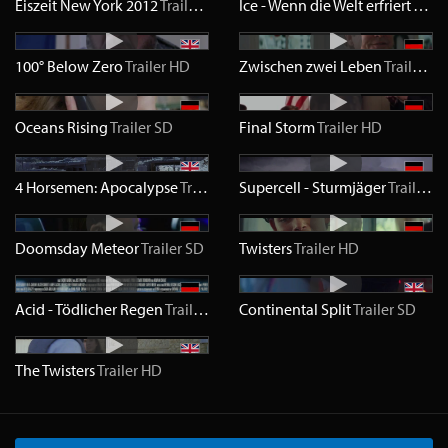
Eiszeit New York 2012
Trailer
SD
Ice - Wenn die Welt erfriert
Trail
100° Below Zero
Trailer
HD
Zwischen zwei Leben
Trailer
H
Oceans Rising
Trailer
SD
Final Storm
Trailer
HD
4 Horsemen: Apocalypse
Trailer
HD
Supercell - Sturmjäger
Trailer
H
Doomsday Meteor
Trailer
SD
Twisters
Trailer
HD
Acid - Tödlicher Regen
Trailer
HD
Continental Split
Trailer
SD
The Twisters
Trailer
HD