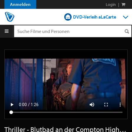
Anmelden
Login
|
DVD-Verleih aLaCarte
DVD-Verleih im Abo
Streamen
Shop
Blog
Thriller - Blutbad an der Compton High - Trailer Deutsch HD