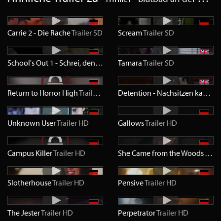
Carrie 2 - Die Rache
Trailer
SD
Scream
Trailer
SD
School's Out 1 - Schrei, denn ich werde dich töten
Tamara
Trailer
SD
Trailer
SD
Return to Horror High
Trailer
SD
Detention - Nachsitzen kann tödlich sein
Unknown User
Trailer
HD
Gallows
Trailer
HD
Campus Killer
Trailer
HD
She Came from the Woods
Trail
Slotherhouse
Trailer
HD
Pensive
Trailer
HD
The Jester
Trailer
HD
Perpetrator
Trailer
HD