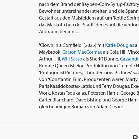
nach dem Brand der Baypen-Corn-Syrup-Factory 
Bewohner untereinander streiten und die Spann
Gestalt aus den Maisfeldern auf, um 'Kettle Spring
das Maskottchen der Stadt, der es auf die verd
Albtraum beginnt...
'Clown in a Cornfield' (2025) mit
Katie Douglas
al
Maybrook,
Carson MacCormac
als Cole Hill, Vin
Arthur Hill,
Will Sasso
als Sheriff Dunne,
Cassandr
Ronnie Queen ist eine Produktion von 'Temple Hi
'Protagonist Pictures', 'Thundersnow Pictures' so
von 'Constantin Film'. Produzenten waren Marty 
Paris Kassidokostas-Latsis und Terry Dougas. Ex
Work, Kostas Tsoukalas, Petersen Harris, George
Carter Blanchard, Dave Bishop und George Hamil
gleichnamigen Roman von Adam Cesare.
R