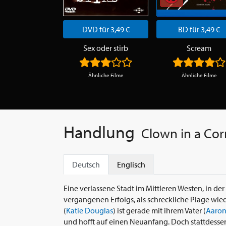
DVD für 3,49 €
BD für 3,49 €
Sex oder stirb
Scream
Ähnliche Filme
Ähnliche Filme
Handlung
Clown in a Cor
Deutsch
Englisch
Eine verlassene Stadt im Mittleren Westen, in de
vergangenen Erfolgs, als schreckliche Plage wied
(
Katie Douglas
) ist gerade mit ihrem Vater (
Aaron
und hofft auf einen Neuanfang. Doch stattdessen 