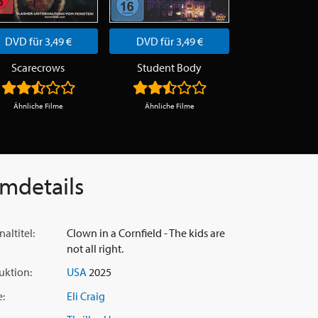
DVD für 3,49 €
DVD für 3,49 €
DVD für 3,
Scarecrows
Student Body
Ähnliche Filme
Ähnliche Filme
Ähnliche Fi
lmdetails
naltitel:
Clown in a Cornfield - The kids are
not all right.
uktion:
USA
2025
e:
Eli Craig