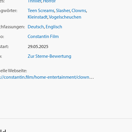
es:
Thriller
,
Horror
agwörter:
Teen Screams
,
Slasher
,
Clowns
,
Kleinstadt
,
Vogelscheuchen
chfassungen:
Deutsch
,
Englisch
o:
Constantin Film
tart:
29.05.2025
:
Zur Sterne-Bewertung
ielle Webseite:
https://constantin.film/home-entertainment/clown-in-a-cornfield/