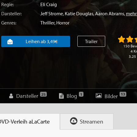
Regie:
Eli Craig
Darsteller:
Jeff Strome
,
Katie Douglas
,
Aaron Abrams
,
mehr
Genres:
Thriller
,
Horror
Leihen ab 3,49€
Trailer
150 Be
4 Kr
3.25
13
25
1
Darsteller
Blog
Bilder
DVD-Verleih
aLaCarte
Streamen