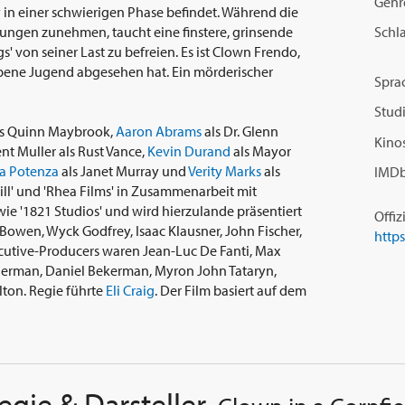
Genr
in einer schwierigen Phase befindet. Während die
Schl
ungen zunehmen, taucht eine finstere, grinsende
s' von seiner Last zu befreien. Es ist Clown Frendo,
orbene Jugend abgesehen hat. Ein mörderischer
Spra
Studi
s Quinn Maybrook,
Aaron Abrams
als Dr. Glenn
Kinos
cent Muller als Rust Vance,
Kevin Durand
als Mayor
a Potenza
als Janet Murray und
Verity Marks
als
IMDb
ll' und 'Rhea Films' in Zusammenarbeit mit
wie '1821 Studios' und wird hierzulande präsentiert
Offiz
Bowen, Wyck Godfrey, Isaac Klausner, John Fischer,
ecutive-Producers waren Jean-Luc De Fanti, Max
 Berman, Daniel Bekerman, Myron John Tataryn,
ton. Regie führte
Eli Craig
. Der Film basiert auf dem
egie & Darsteller