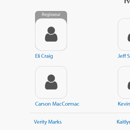
Regisseur
Eli Craig
Jeff 
Carson MacCormac
Kevi
Verity Marks
Kaitl