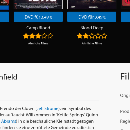
DVD für 3,49 €
DVD für 3,49 €
Camp Blood
Blood Deep
Ähnliche Filme
Ähnliche Filme
Fi
nfield
Origi
r Frendo der Clown (
Jeff Strome
), ein Symbol des
Prod
er auftaucht: Willkommen in 'Kettle Springs'. Quinn
Regi
 Abrams
) in die beschauliche Kleinstadt gezogen
finden sie eine zerrüttete Gemeinde vor, die sich