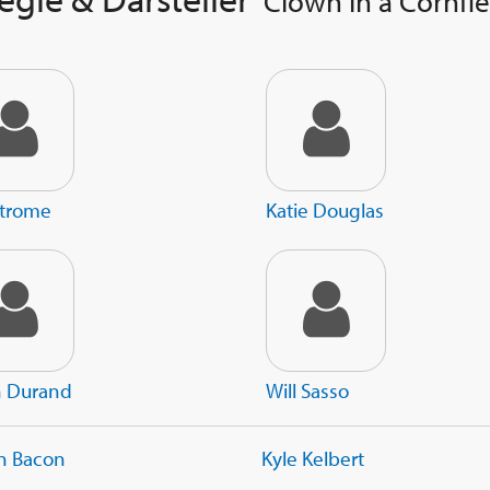
Clown in a Cornfie
Strome
Katie Douglas
n Durand
Will Sasso
yn Bacon
Kyle Kelbert