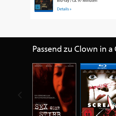
Blu-ray / ca. 97 Minuten
Details »
Passend zu Clown in a 