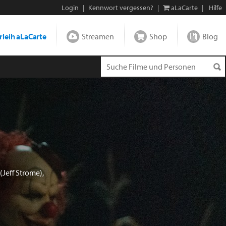
Login
|
Kennwort vergessen?
|
aLaCarte
|
Hilfe
leih aLaCarte
Streamen
Shop
Blog
(Jeff Strome),