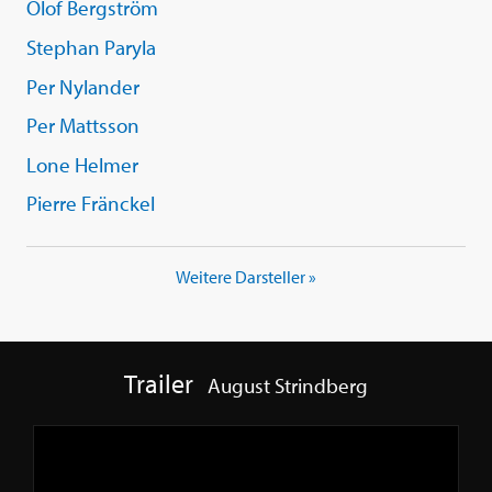
Olof Bergström
Stephan Paryla
Per Nylander
Per Mattsson
Lone Helmer
Pierre Fränckel
Weitere Darsteller »
Trailer
August Strindberg