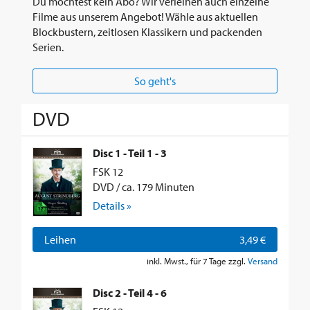
Du möchtest kein Abo? Wir verleihen auch einzelne
Filme aus unserem Angebot! Wähle aus aktuellen
Blockbustern, zeitlosen Klassikern und packenden
Serien.
So geht's
DVD
Disc 1 - Teil 1 - 3
FSK 12
DVD / ca. 179 Minuten
Details »
Leihen
3,49 €
inkl. Mwst., für 7 Tage zzgl.
Versand
Disc 2 - Teil 4 - 6