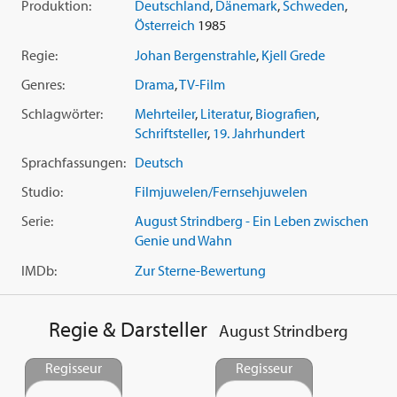
Produktion:
Deutschland
,
Dänemark
,
Schweden
,
Österreich
1985
Regie:
Johan Bergenstrahle
,
Kjell Grede
Genres:
Drama
,
TV-Film
Schlagwörter:
Mehrteiler
,
Literatur
,
Biografien
,
Schriftsteller
,
19. Jahrhundert
Sprachfassungen:
Deutsch
Studio:
Filmjuwelen/Fernsehjuwelen
Serie:
August Strindberg - Ein Leben zwischen
Genie und Wahn
IMDb:
Zur Sterne-Bewertung
Regie & Darsteller
August Strindberg
Regisseur
Regisseur