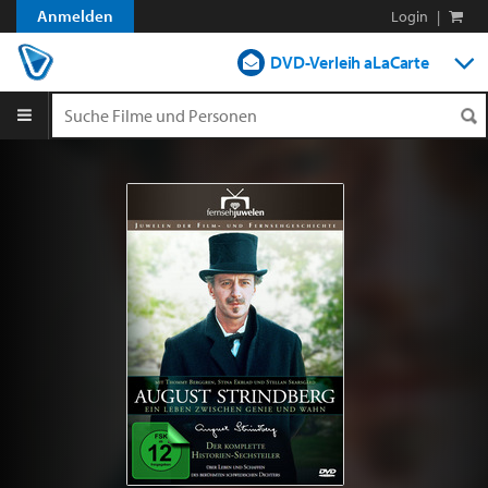
Anmelden
Login
|
DVD-Verleih aLaCarte
DVD-Verleih im Abo
Streamen
Shop
Blog