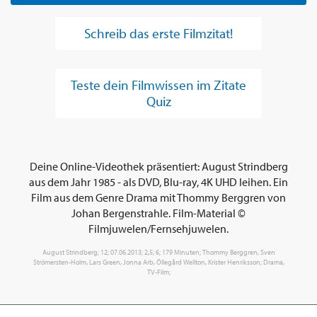
Schreib das erste Filmzitat!
Teste dein Filmwissen im Zitate
Quiz
Deine Online-Videothek präsentiert: August Strindberg
aus dem Jahr 1985 - als DVD, Blu-ray, 4K UHD leihen. Ein
Film aus dem Genre Drama mit Thommy Berggren von
Johan Bergenstrahle. Film-Material ©
Filmjuwelen/Fernsehjuwelen.
August Strindberg; 12; 07.06.2013; 2,5; 6; 179 Minuten; Thommy Berggren, Sven
Strömersten-Holm, Lars Green, Jonna Arb, Öllegård Wellton, Krister Henriksson; Drama,
TV-Film;