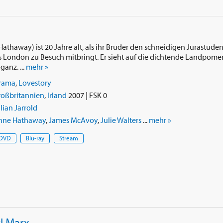
athaway) ist 20 Jahre alt, als ihr Bruder den schneidigen Jurastude
London zu Besuch mitbringt. Er sieht auf die dichtende Landpomer
ganz. ...
mehr »
rama
,
Lovestory
roßbritannien
,
Irland
2007 | FSK 0
lian Jarrold
nne Hathaway
,
James McAvoy
,
Julie Walters
...
mehr »
DVD
Blu-ray
Stream
l Marx