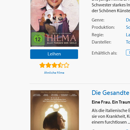
Schwester starkes In
der Schönen Künste 
Genre:
D
Produktion:
S
Regie:
La
Darsteller:
To
Erhältlich
als
:
Leihen
Ähnliche Filme
Die Gesandte
Eine Frau. Ein Trau
Als die italienische
sie von Krankheit, 
einem furchtlosen ..