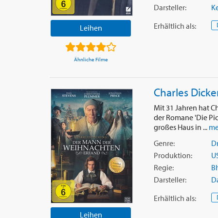
Darsteller:
Ke
Erhältlich
als
:
Leihen
Ähnliche Filme
Charles Dicke
Mit 31 Jahren hat C
der Romane 'Die Pick
großes Haus in ...
me
Genre:
D
Produktion:
U
Regie:
Bh
Darsteller:
D
Erhältlich
als
:
Leihen