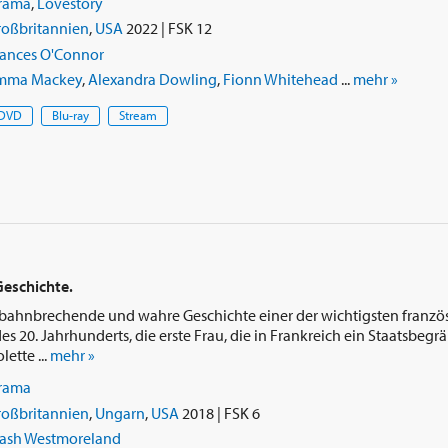
rama
,
Lovestory
roßbritannien
,
USA
2022 | FSK 12
rances O'Connor
mma Mackey
,
Alexandra Dowling
,
Fionn Whitehead
...
mehr »
DVD
Blu-ray
Stream
Geschichte.
ie bahnbrechende und wahre Geschichte einer der wichtigsten franzö
es 20. Jahrhunderts, die erste Frau, die in Frankreich ein Staatsbegräb
ette ...
mehr »
rama
roßbritannien
,
Ungarn
,
USA
2018 | FSK 6
ash Westmoreland