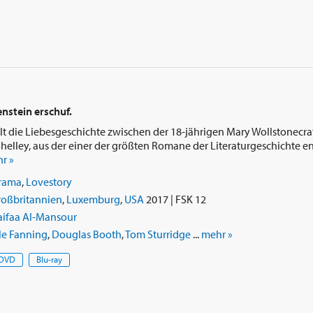
enstein erschuf.
hlt die Liebesgeschichte zwischen der 18-jährigen Mary Wollstonecr
helley, aus der einer der größten Romane der Literaturgeschichte en
r »
rama
,
Lovestory
roßbritannien
,
Luxemburg
,
USA
2017 | FSK 12
aifaa Al-Mansour
le Fanning
,
Douglas Booth
,
Tom Sturridge
...
mehr »
DVD
Blu-ray