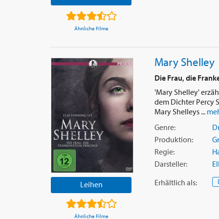
Ähnliche Filme
Mary Shelley
Die Frau, die Frank
'Mary Shelley' erzä
dem Dichter Percy S
Mary Shelleys ...
meh
Genre:
D
Produktion:
G
Regie:
H
Darsteller:
El
Erhältlich
als
:
Leihen
Ähnliche Filme