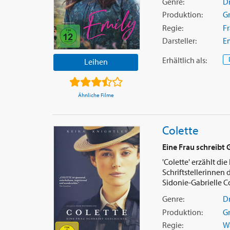
Genre:
D
Produktion:
G
Regie:
F
Darsteller:
E
Erhältlich
als
:
Leihen
Ähnliche Filme
Colette
Eine Frau schreibt 
'Colette' erzählt d
Schriftstellerinnen d
Sidonie-Gabrielle Col
Genre:
D
Produktion:
G
Regie:
W