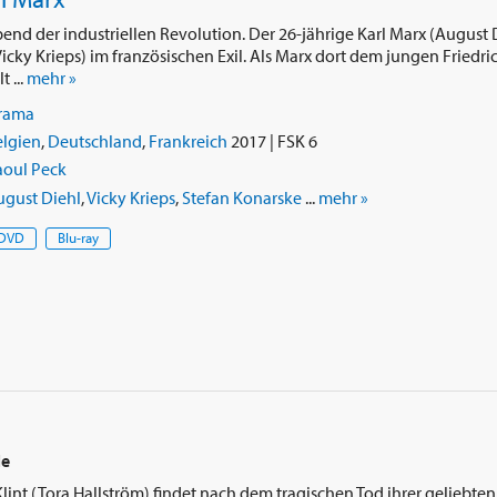
end der industriellen Revolution. Der 26-jährige Karl Marx (August D
icky Krieps) im französischen Exil. Als Marx dort dem jungen Friedri
 ...
mehr »
rama
elgien
,
Deutschland
,
Frankreich
2017 | FSK 6
aoul Peck
ugust Diehl
,
Vicky Krieps
,
Stefan Konarske
...
mehr »
DVD
Blu-ray
le
Klint (Tora Hallström) findet nach dem tragischen Tod ihrer geliebte