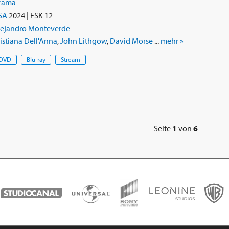
rama
SA
2024 | FSK 12
lejandro Monteverde
istiana Dell'Anna
,
John Lithgow
,
David Morse
...
mehr »
DVD
Blu-ray
Stream
Seite
1
von
6