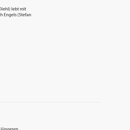
iehl) lebt mit
ch Engels (Stefan
n jüngeren