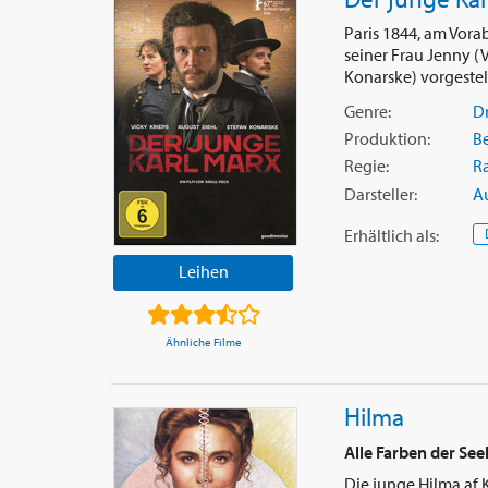
Paris 1844, am Vorab
seiner Frau Jenny (V
Konarske) vorgestellt
Genre:
D
Produktion:
B
Regie:
R
Darsteller:
A
Erhältlich
als
:
Leihen
Ähnliche Filme
Hilma
Alle Farben der See
Die junge Hilma af 