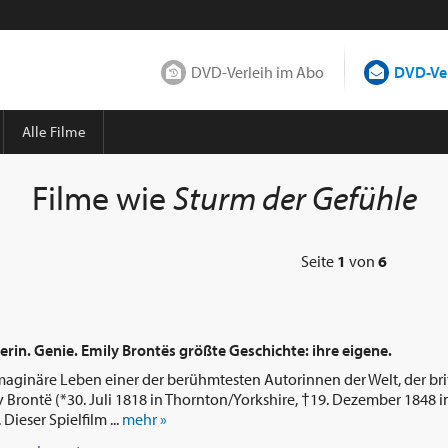
DVD-Verleih im Abo
DVD-Ver
Alle Filme
Filme wie
Sturm der Gefühle
Seite
1
von
6
erin. Genie. Emily Brontës größte Geschichte: ihre eigene.
 imaginäre Leben einer der berühmtesten Autorinnen der Welt, der br
ly Brontë (*30. Juli 1818 in Thornton/Yorkshire, †19. Dezember 1848 i
Dieser Spielfilm ...
mehr »