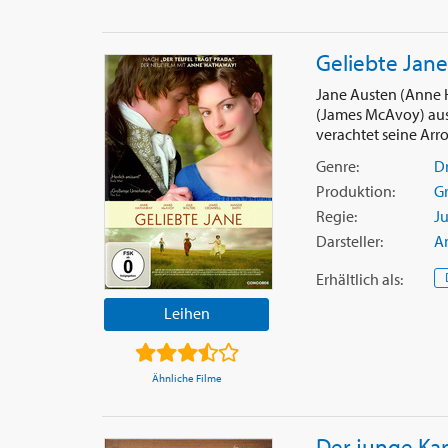
Geliebte Jane
Jane Austen (Anne H
(James McAvoy) aus 
verachtet seine Arro
Genre:
D
Produktion:
G
Regie:
Ju
Darsteller:
A
Erhältlich
als
:
Leihen
Ähnliche Filme
Der junge Kar