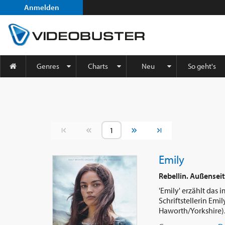
Anmelden
Genres
Charts
Neu
So geht's
Vorherige Seite
Nächste Seite
Emily
Rebellin. Außenseit
'Emily' erzählt das
Schriftstellerin Emi
Haworth/Yorkshire). 