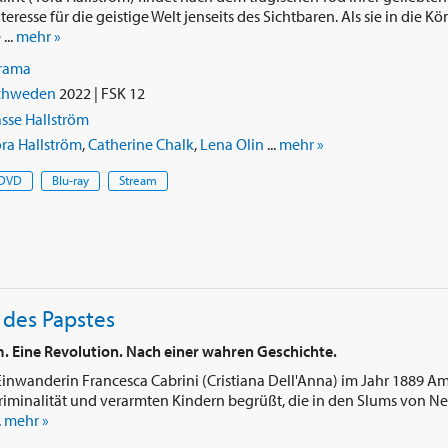
teresse für die geistige Welt jenseits des Sichtbaren. Als sie in die 
...
mehr »
rama
chweden
2022 | FSK 12
sse Hallström
ra Hallström
,
Catherine Chalk
,
Lena Olin
...
mehr »
DVD
Blu-ray
Stream
 des Papstes
m. Eine Revolution. Nach einer wahren Geschichte.
 Einwanderin Francesca Cabrini (Cristiana Dell'Anna) im Jahr 1889 Ame
Kriminalität und verarmten Kindern begrüßt, die in den Slums von Ne
.
mehr »