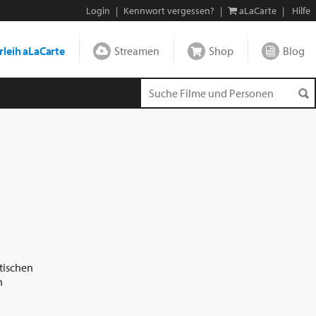
Login
|
Kennwort vergessen?
|
aLaCarte
|
Hilfe
leih aLaCarte
Streamen
Shop
Blog
itischen
n