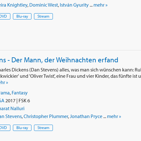
ira Knightley
,
Dominic West
,
István Gyurity
...
mehr »
DVD
Blu-ray
Stream
ns - Der Mann, der Weihnachten erfand
harles Dickens (Dan Stevens) alles, was man sich wünschen kann: R
wickier' und 'Oliver Twist', eine Frau und vier Kinder, das fünfte ist 
hr »
rama
,
Fantasy
SA
2017 | FSK 6
arat Nalluri
an Stevens
,
Christopher Plummer
,
Jonathan Pryce
...
mehr »
DVD
Blu-ray
Stream