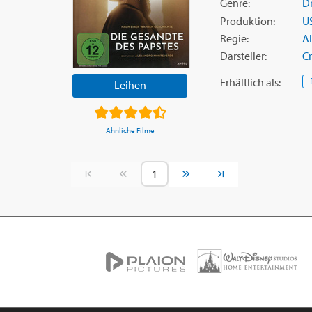
Genre:
D
Produktion:
U
Regie:
A
Darsteller:
Cr
Erhältlich
als
:
Leihen
Ähnliche Filme
Vorherige Seite
Nächste Seite