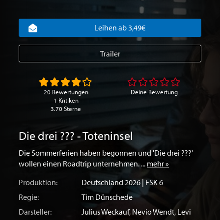
Leihen ab 3,49€
Trailer
20 Bewertungen
Deine Bewertung
1 Kritiken
3.70 Sterne
Die drei ??? - Toteninsel
Die Sommerferien haben begonnen und 'Die drei ???'
wollen einen Roadtrip unternehmen. ...
mehr »
Produktion:
Deutschland
2026 | FSK 6
Regie:
Tim Dünschede
Darsteller:
Julius Weckauf
,
Nevio Wendt
,
Levi