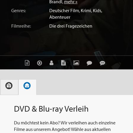
Brandl
,
mehr »
Genres:
Deutscher Film
,
Krimi
,
Kids
,
Abenteuer
Filmreihe:
Die drei Fragezeichen
DVD & Blu-ray Verleih
Du möchtest kein Abo? Wir verleihen auch einzelne
Filme aus unserem Angebot! Wähle aus aktuellen