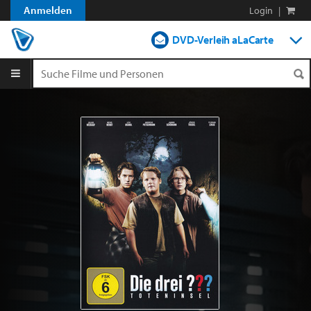
Anmelden
Login
|
DVD-Verleih aLaCarte
DVD-Verleih im Abo
Streamen
Shop
Blog