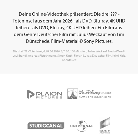
Deine Online-Videothek präsentiert: Die drei ??? -
Toteninsel aus dem Jahr 2026 - als DVD, Blu-ray, 4K UHD
leihen - als DVD, Blu-ray, 4K UHD leihen. Ein Film aus
dem Genre Deutscher Film mit Julius Weckauf von Tim
Dünschede. Film-Material © Sony Pictures.
Die drei ??? - Toteninsel; 6; 04.06.2026; 3,7; 20; 100 Minuten; Julius Weckauf, Nevio Wendt,
Levi Brandl, Andreas Pietschmann, Simon Kluth, Florian Lukas; Deutscher Film, Krimi, Kids,
Abenteuer;