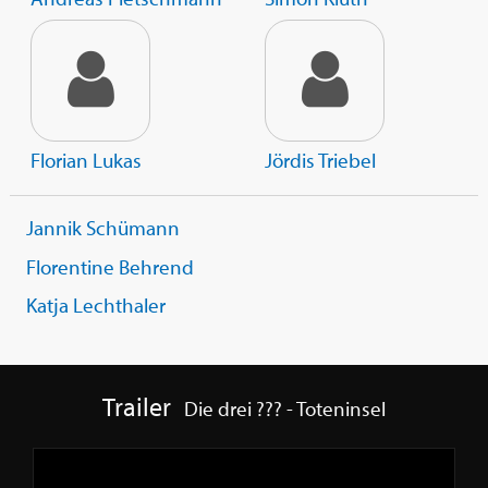
Florian Lukas
Jördis Triebel
Jannik Schümann
Florentine Behrend
Katja Lechthaler
Trailer
Die drei ??? - Toteninsel