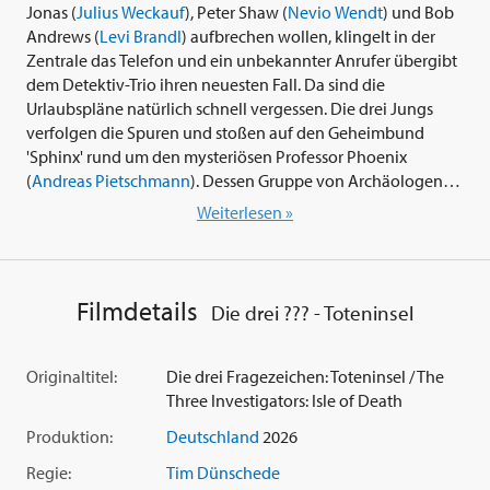
Jonas (
Julius Weckauf
), Peter Shaw (
Nevio Wendt
) und Bob
Andrews (
Levi Brandl
) aufbrechen wollen, klingelt in der
Zentrale das Telefon und ein unbekannter Anrufer übergibt
dem Detektiv-Trio ihren neuesten Fall. Da sind die
Urlaubspläne natürlich schnell vergessen. Die drei Jungs
verfolgen die Spuren und stoßen auf den Geheimbund
'Sphinx' rund um den mysteriösen Professor Phoenix
(
Andreas Pietschmann
). Dessen Gruppe von Archäologen
führt illegale Ausgrabungen durch und verkauft die so
Weiterlesen »
gestohlenen Kunstschätze. Sphinx startet bald eine
Expedition zu der aktiven Vulkaninsel 'Makatao', die auch als
die Toteninsel bekannt ist. Denn die dort gelegene
Ruhestätte eines uralten Volkes soll mit einem Fluch belegt
Filmdetails
Die drei ??? - Toteninsel
sein. Niemand, der Makatao betritt, kommt lebend zurück.
Warum begibt sich Sphinx auf eine so waghalsige Reise?
Und was hat der erfolgreiche Unternehmer Joseph Saito
Originaltitel:
Die drei Fragezeichen: Toteninsel / The
Hadden (
Simon Kluth
) mit der Expedition zu tun?
Three Investigators: Isle of Death
Produktion:
Deutschland
2026
Mit dem Kinofilm 'Die drei ??? - Toteninsel' (2026) präsentiert
Regisseur
Tim Dünschede
seinen inzwischen dritten Film
Regie:
Tim Dünschede