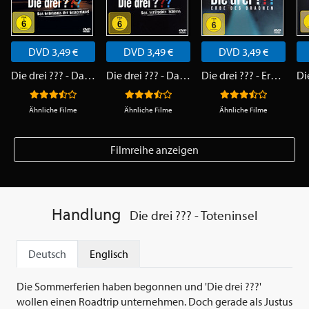
DVD 3,49 €
DVD 3,49 €
DVD 3,49 €
Die drei ??? - Das Geheimnis der Geisterinsel
Die drei ??? - Das verfluchte Schloss
Die drei ??? - Erbe des Drachen
Ähnliche Filme
Ähnliche Filme
Ähnliche Filme
Filmreihe anzeigen
Handlung
Die drei ??? - Toteninsel
Deutsch
Englisch
Die Sommerferien haben begonnen und 'Die drei ???'
wollen einen Roadtrip unternehmen. Doch gerade als Justus