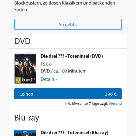
Blockbustern, zeitlosen Klassikern und packenden
Serien.
So geht's
DVD
Die drei ??? - Toteninsel (DVD)
FSK 6
DVD / ca. 100 Minuten
Details »
Leihen
3,49 €
inkl. Mwst., für 7 Tage zzgl.
Versand
Blu-ray
Die drei ??? - Toteninsel (Blu-ray)