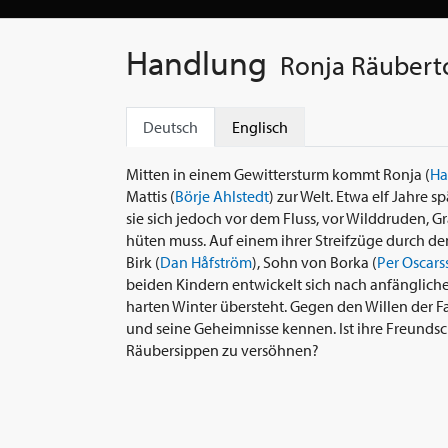
Handlung
Ronja Räubert
Deutsch
Englisch
Mitten in einem Gewittersturm kommt Ronja (
Ha
Mattis (
Börje Ahlstedt
) zur Welt. Etwa elf Jahre 
sie sich jedoch vor dem Fluss, vor Wilddruden
hüten muss. Auf einem ihrer Streifzüge durch den
Birk (
Dan Håfström
), Sohn von Borka (
Per Oscars
beiden Kindern entwickelt sich nach anfängliche
harten Winter übersteht. Gegen den Willen der 
und seine Geheimnisse kennen. Ist ihre Freundsc
Räubersippen zu versöhnen?