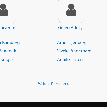
torstrøm
Georg Adelly
an Kumberg
Arne Liljenberg
 Benedek
Viveka Anderberg
 Krüger
Annika Listén
Weitere Darsteller »