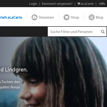
Login
|
Kennwort vergessen?
|
aLaCarte
|
Hilfe
leih aLaCarte
Streamen
Shop
Blog
d Lindgren.
 Tochter des
später: Ronja