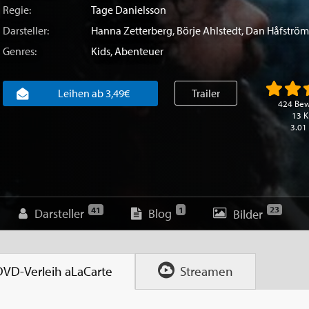
Regie:
Tage Danielsson
Darsteller:
Hanna Zetterberg
,
Börje Ahlstedt
,
Dan Håfström
Genres:
Kids
,
Abenteuer
Leihen ab 3,49€
Trailer
424 Be
13 K
3.01
23
41
1
Darsteller
Blog
Bilder
DVD-Verleih
aLaCarte
Streamen