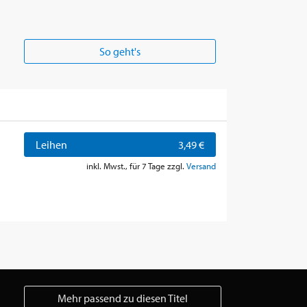
So geht's
Leihen
3,49 €
inkl. Mwst., für 7 Tage zzgl.
Versand
Mehr passend zu diesen Titel