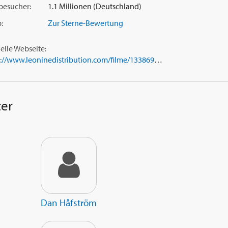
besucher:
1.1 Millionen (Deutschland)
:
Zur Sterne-Bewertung
ielle Webseite:
https://www.leoninedistribution.com/filme/133869/ronja-raubertochter.html
ter
Dan Håfström