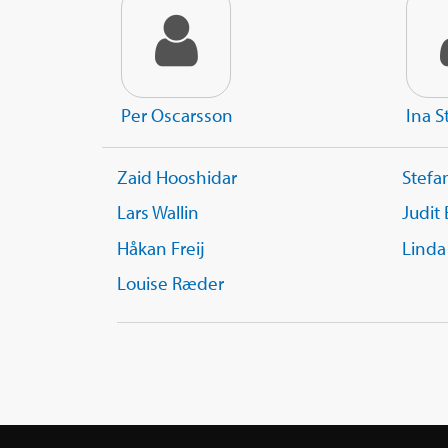
Per Oscarsson
Ina S
Zaid Hooshidar
Stef
Lars Wallin
Judit
Håkan Freij
Linda
Louise Ræder