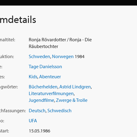
lmdetails
naltitel:
Ronja Rövardotter / Ronja - Die
Räubertochter
uktion:
Schweden
,
Norwegen
1984
e:
Tage Danielsson
es:
Kids
,
Abenteuer
agwörter:
Bücherhelden
,
Astrid Lindgren
,
Literaturverfilmungen
,
Jugendfilme
,
Zwerge & Trolle
chfassungen:
Deutsch
,
Schwedisch
o:
UFA
tart:
15.05.1986