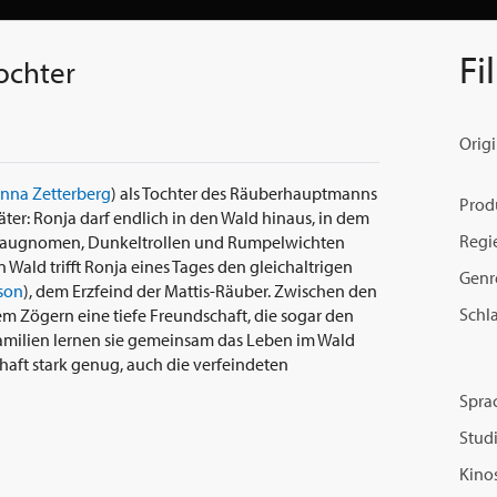
Fi
ochter
Origi
nna Zetterberg
) als Tochter des Räuberhauptmanns
Prod
später: Ronja darf endlich in den Wald hinaus, in dem
Regi
, Graugnomen, Dunkeltrollen und Rumpelwichten
 Wald trifft Ronja eines Tages den gleichaltrigen
Genr
son
), dem Erzfeind der Mattis-Räuber. Zwischen den
Schl
m Zögern eine tiefe Freundschaft, die sogar den
Familien lernen sie gemeinsam das Leben im Wald
haft stark genug, auch die verfeindeten
Spra
Studi
Kinos