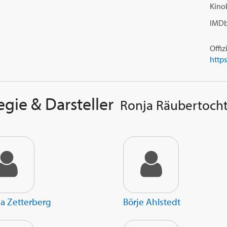
Kino
IMDb
Offiz
egie & Darsteller
Ronja Räubertoch
a Zetterberg
Börje Ahlstedt