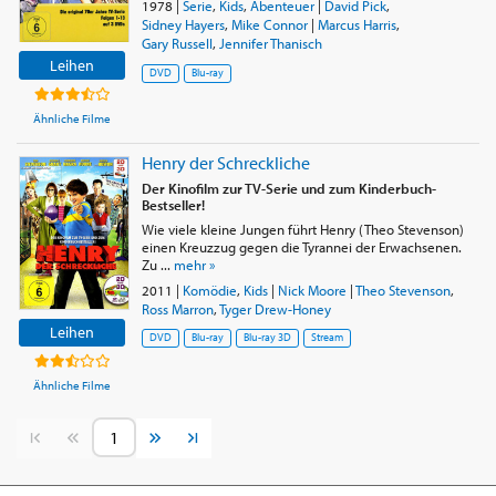
1978
|
Serie
,
Kids
,
Abenteuer
|
David Pick
,
Sidney Hayers
,
Mike Connor
|
Marcus Harris
,
Gary Russell
,
Jennifer Thanisch
Leihen
DVD
Blu-ray
Ähnliche Filme
Henry der Schreckliche
Der Kinofilm zur TV-Serie und zum Kinderbuch-
Bestseller!
Wie viele kleine Jungen führt Henry (Theo Stevenson)
einen Kreuzzug gegen die Tyrannei der Erwachsenen.
Zu ...
mehr »
2011
|
Komödie
,
Kids
|
Nick Moore
|
Theo Stevenson
,
Ross Marron
,
Tyger Drew-Honey
Leihen
DVD
Blu-ray
Blu-ray 3D
Stream
Ähnliche Filme
Vorherige Seite
Nächste Seite