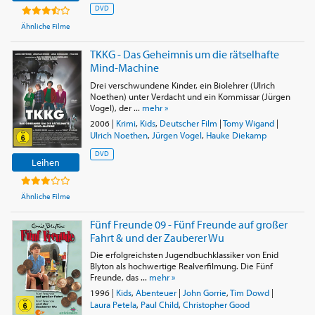
DVD
Ähnliche Filme
TKKG - Das Geheimnis um die rätselhafte
Mind-Machine
Drei verschwundene Kinder, ein Biolehrer (Ulrich
Noethen) unter Verdacht und ein Kommissar (Jürgen
Vogel), der ...
mehr »
2006
|
Krimi
,
Kids
,
Deutscher Film
|
Tomy Wigand
|
Ulrich Noethen
,
Jürgen Vogel
,
Hauke Diekamp
DVD
Leihen
Ähnliche Filme
Fünf Freunde 09 - Fünf Freunde auf großer
Fahrt & und der Zauberer Wu
Die erfolgreichsten Jugendbuchklassiker von Enid
Blyton als hochwertige Realverfilmung. Die Fünf
Freunde, das ...
mehr »
1996
|
Kids
,
Abenteuer
|
John Gorrie
,
Tim Dowd
|
Laura Petela
,
Paul Child
,
Christopher Good