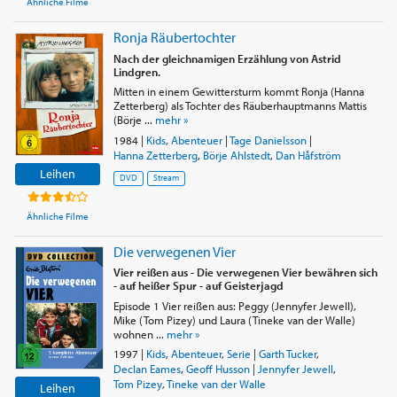
Ähnliche Filme
Ronja Räubertochter
Nach der gleichnamigen Erzählung von Astrid
Lindgren.
Mitten in einem Gewittersturm kommt Ronja (Hanna
Zetterberg) als Tochter des Räuberhauptmanns Mattis
(Börje ...
mehr »
1984
|
Kids
,
Abenteuer
|
Tage Danielsson
|
Hanna Zetterberg
,
Börje Ahlstedt
,
Dan Håfström
Leihen
DVD
Stream
Ähnliche Filme
Die verwegenen Vier
Vier reißen aus - Die verwegenen Vier bewähren sich
- auf heißer Spur - auf Geisterjagd
Episode 1 Vier reißen aus: Peggy (Jennyfer Jewell),
Mike (Tom Pizey) und Laura (Tineke van der Walle)
wohnen ...
mehr »
1997
|
Kids
,
Abenteuer
,
Serie
|
Garth Tucker
,
Declan Eames
,
Geoff Husson
|
Jennyfer Jewell
,
Tom Pizey
,
Tineke van der Walle
Leihen