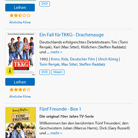
DVD
Leihen
Ähnliche Filme
Ein Fall für TKKG - Drachenauge
Deutschlands erfolgreichtes Detektivteam: Tim (Tomi
Renjak), Karl (Max Sittel), Klößchen (Steffen Raddatz)
und ...
mehr »
1992
|
Krimi
,
Kids
,
Deutscher Film
|
Ulrich König
|
Tomi Renjak
,
Max Sittel
,
Steffen Raddatz
DVD
Stream
Leihen
Ähnliche Filme
Fünf Freunde - Box 1
Die original 70er Jahre TV-Serie
Willkommen bei den berühmten 'Fünf Freunden', den
Geschwistern Julian (Marcus Harris), Dick (Gary Russell)
und ...
mehr »