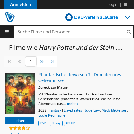
Anmelden
Login
|
DVD-Verleih aLaCarte
DVD-Verleih im Abo
Streamen
Filme wie
Harry Potter und der Stein der Weisen
Shop
Vorherige Seite
Nächste Seite
Blog
Phantastische Tierwesen 3 - Dumbledores
Geheimnisse
Zurück zur Magie.
Mit 'Phantastische Tierwesen 3 - Dumbledores
Geheimnisse' präsentiert 'Warner Bros.' das neueste
Abenteuer, das ...
mehr »
2022
|
Fantasy
|
David Yates
|
Jude Law
,
Mads Mikkelsen
,
Eddie Redmayne
Leihen
DVD
Blu-ray
4K UHD