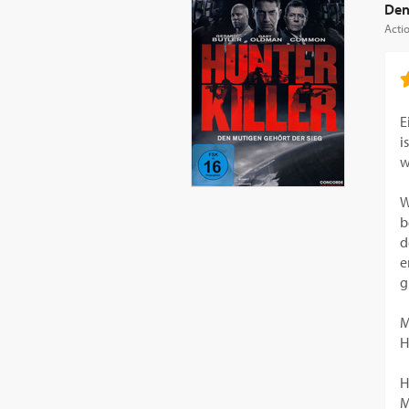
Den
Actio
E
i
w
W
b
d
e
g
M
H
H
M