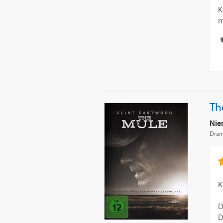
K
m
Th
Nie
Dra
K
D
D