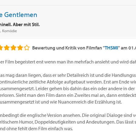
e Gentlemen
inell. Aber mit Stil.
i, Komödie
Bewertung und Kritik von
Filmfan "
THSMI
"
am
01.
er Film begeistert erst wenn man ihn mehrfach ansieht und wird dah
as mag daran liegen, dass er sehr Detailreich ist und die Handlung
ontinuierliche zeitliche Abfolge aufgebaut werden. Erst am Ende w
usammengesetzt. Leider gehen bis dahin das ein oder andere in de
erloren. Sieht man den Film dann ein Zweites mal an, dann entdeck
usammengesetzt ist und wie Nuancenreich die Erzählung ist.
nbedingt die englische Version ansehen. Die original Dialoge sind vo
ritischem Humor, Doppeldeutigkeiten und Andeutungen. Das lässt si
nd ohne fehlt dem Film einfach was.