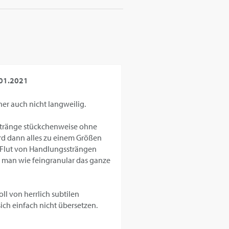
01.2021
er auch nicht langweilig.
sstränge stückchenweise ohne
ird dann alles zu einem Größen
r Flut von Handlungssträngen
t man wie feingranular das ganze
ll von herrlich subtilen
ch einfach nicht übersetzen.