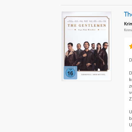
Th
Krim
Krim
D
D
k
z
v
Z
U
b
U