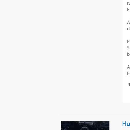
r
F
A
d
P
S
b
A
F
Hu