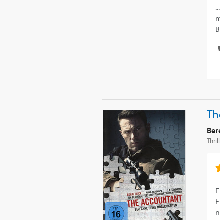
.
m
B
Th
Ber
Thril
E
F
n