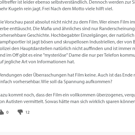
olltreffer ist leider ebenso selbstverständlich. Dennoch werden zur S
ehr Kugeln rein jagt. Frei Nach dem Motto viele hilft viel.
ie Vorschau passt absolut nicht nicht zu dem Film. Wer einen Film im
erbe enttäuscht. Die Mafia und ähnliches sind nur Randerscheinungen
orhersehbare Geschichte. Hochbegabter Einzelgänger, der natürlic
ampfsportler ist jagt bösen und skrupellosen Industriellen, der von
olizei den Hauptdarstellen natürlich nicht auffinden und ist immer m
nd im Off gibt es eine "mysteriöse" Dame die nur per Telefon kommu
uf jegliche Art von Informationen hat.
endungen oder Überraschungen hat Film keine. Auch ist das Ende r
infach vorhersehbar. Wie soll da Spannung aufkommen?
azu kommt noch, dass der Film ein vollkommen überzogenes, verque
on Autisten vermittelt. Sowas hätte man sich wirklich sparen können