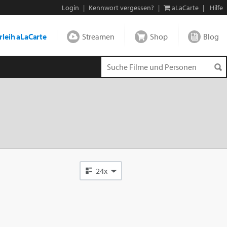
Login
|
Kennwort vergessen?
|
aLaCarte
|
Hilfe
leih aLaCarte
Streamen
Shop
Blog
24x