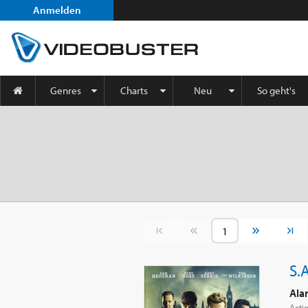
Anmelden
Genres
Charts
Neu
So geht's
Vorherige Seite
Nächste S
S.
Ala
Actio