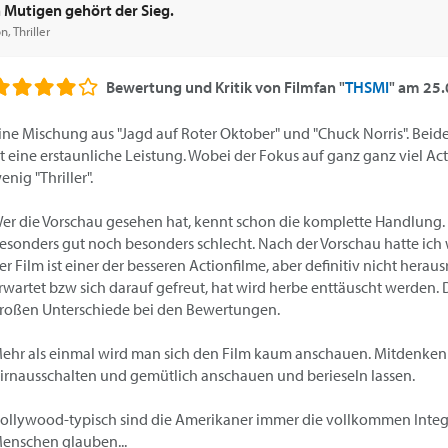
 Mutigen gehört der Sieg.
n, Thriller
Bewertung und Kritik von
Filmfan "
THSMI
"
am
25.
ine Mischung aus "Jagd auf Roter Oktober" und "Chuck Norris". Beid
st eine erstaunliche Leistung. Wobei der Fokus auf ganz ganz viel Ac
enig "Thriller".
er die Vorschau gesehen hat, kennt schon die komplette Handlung.
esonders gut noch besonders schlecht. Nach der Vorschau hatte ich
er Film ist einer der besseren Actionfilme, aber definitiv nicht herau
rwartet bzw sich darauf gefreut, hat wird herbe enttäuscht werden. 
roßen Unterschiede bei den Bewertungen.
ehr als einmal wird man sich den Film kaum anschauen. Mitdenken 
irnausschalten und gemütlich anschauen und berieseln lassen.
ollywood-typisch sind die Amerikaner immer die vollkommen Integr
enschen glauben...