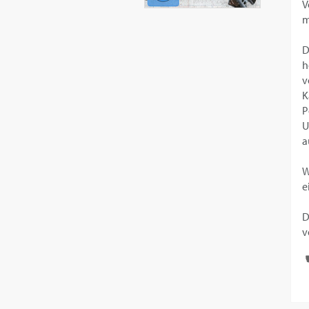
V
m
D
h
v
K
P
U
a
W
e
D
v