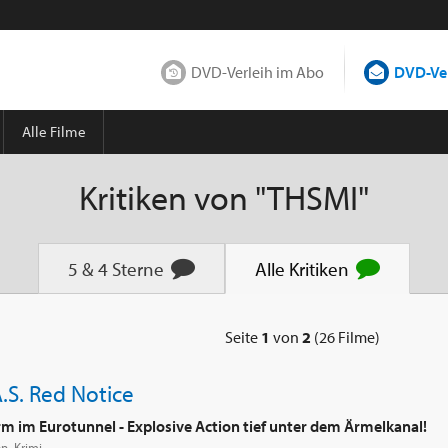
DVD-Verleih im Abo
DVD-Ver
Alle Filme
Kritiken von "THSMI"
5 & 4
Sterne
Alle
Kritiken
eite
Seite
1
von
2
(26 Filme)
A.S. Red Notice
rm im Eurotunnel - Explosive Action tief unter dem Ärmelkanal!
n, Krimi