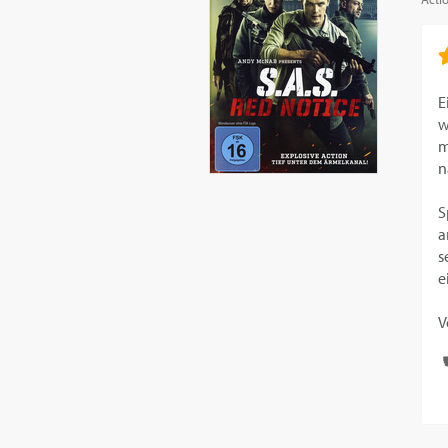
E
w
m
n
S
a
s
e
V