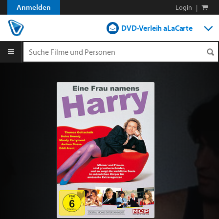
Anmelden
Login
|
DVD-Verleih aLaCarte
DVD-Verleih im Abo
Streamen
Shop
Blog