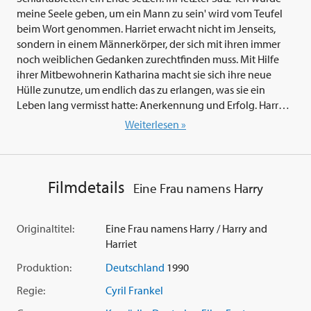
meine Seele geben, um ein Mann zu sein' wird vom Teufel
beim Wort genommen. Harriet erwacht nicht im Jenseits,
sondern in einem Männerkörper, der sich mit ihren immer
noch weiblichen Gedanken zurechtfinden muss. Mit Hilfe
ihrer Mitbewohnerin Katharina macht sie sich ihre neue
Hülle zunutze, um endlich das zu erlangen, was sie ein
Leben lang vermisst hatte: Anerkennung und Erfolg. Harry
(
Thomas Gottschalk
) alias Harriet wird ein Senkrechtstarter,
Weiterlesen »
seine Karriere geht steil aufwärts und die Frauen liegen ihm
zu Füßen. Sogar Katharina (
Fiona Fullerton
) vergißt mit der
Zeit, dass er eigentlich ihre beste Freundin ist. So reizvoll es
auch sein mag, ein Mann zu sein, der Wunsch, die alte
Filmdetails
Eine Frau namens Harry
Harriet morgens im Spiegel sehen zu können, wird immer
größer. Ob der Teufel wohl mit sich handeln lässt?
Originaltitel:
Eine Frau namens Harry / Harry and
Harriet
Produktion:
Deutschland
1990
Regie:
Cyril Frankel