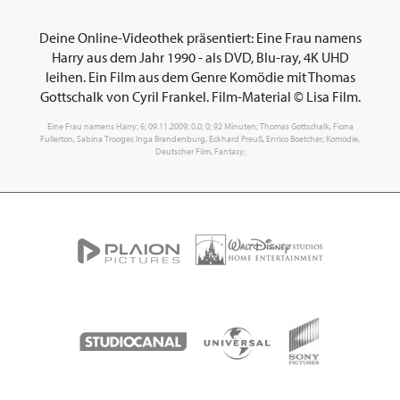
Deine Online-Videothek präsentiert: Eine Frau namens
Harry aus dem Jahr 1990 - als DVD, Blu-ray, 4K UHD
leihen. Ein Film aus dem Genre Komödie mit Thomas
Gottschalk von Cyril Frankel. Film-Material © Lisa Film.
Eine Frau namens Harry; 6; 09.11.2009; 0,0; 0; 92 Minuten; Thomas Gottschalk, Fiona
Fullerton, Sabina Trooger, Inga Brandenburg, Eckhard Preuß, Enrico Boetcher; Komödie,
Deutscher Film, Fantasy;