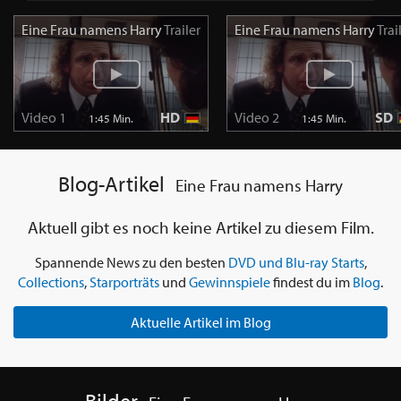
Eine Frau namens Harry
Trailer
Eine Frau namens Harry
Trai
Video 1
HD
Video 2
SD
1:45 Min.
1:45 Min.
Blog-Artikel
Eine Frau namens Harry
Aktuell gibt es noch keine Artikel zu diesem Film.
Spannende News zu den besten
DVD und Blu-ray Starts
,
Collections
,
Starporträts
und
Gewinnspiele
findest du im
Blog
.
Aktuelle Artikel im Blog
Bilder