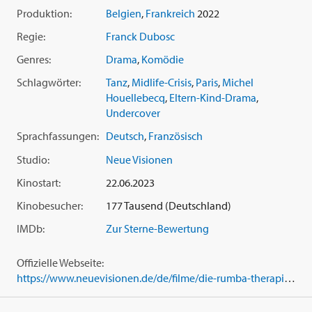
Produktion:
Belgien
,
Frankreich
2022
Mit 'Die Rumba-Therapie' (2022) verschafft Regisseur
Franck
Dubosc
nicht nur dem Skandal-Autor
Michel Houellebecq
in
Regie:
Franck Dubosc
der Gastrolle eines kardiologisch geschulten Schamanen
Genres:
Drama
,
Komödie
einen unvergesslichen Kinoauftritt. In seinem Film gelingt es
ihm, die Lebensfreude lateinamerikanischer Tänze vom
Schlagwörter:
Tanz
,
Midlife-Crisis
,
Paris
,
Michel
Parkett auf die große Leinwand zu bringen. Feurige
Houellebecq
,
Eltern-Kind-Drama
,
Rhythmen und absurd-französischer Humor garantieren
Undercover
beste Unterhaltung in dieser opulenten und äußerst
Sprachfassungen:
Deutsch
,
Französisch
tanzbaren Feelgood-Komödie über das Glück der
Verantwortung und die Hoffnung auf ein Happy End.
Studio:
Neue Visionen
Kinostart:
22.06.2023
Kinobesucher:
177 Tausend (Deutschland)
IMDb:
Zur Sterne-Bewertung
Offizielle Webseite:
https://www.neuevisionen.de/de/filme/die-rumba-therapie-128