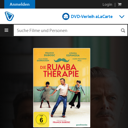
Anmelden
Login
|
DVD-Verleih aLaCarte
DVD-Verleih im Abo
Streamen
Shop
Blog