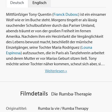
Deutsch
Englisch
Mittfünfziger Tony Quentin (
Franck Dubosc
) ist ein einsamer
Wolf wie er im Buche steht. Morgens tingelt er als lässig
rauchender Schulbusfahrer durch das Pariser Umland,
abends träumt er von der großen Freiheit im fernen
Amerika. Nachdem ihm ein Herzinfarkt die Vergänglichkeit
des Lebens bewusst macht, beschließt der mürrische
Einzelgänger, seine Tochter Maria Rodriguez (
Louna
Espinosa
) aufzusuchen, die in Paris als Tanzlehrerin arbeitet
und deren Mutter er vor Marias Geburt sitzen ließ. Tony
möchte seiner Tochter näher kommen, scheut sich aber, sich
zu erkennen zu geben. So meldet er sich unter falschem
Weiterlesen »
Namen zum Rumba-Kurs an. Doch Maria nimmt in ihren
Kurs nicht jeden auf. Talent ist gefragt! Mit seiner Nachbarin
Fanny Massamba (
Marie-Philomène Nga
) trainiert Tony Tag
und Nacht Hüftschwünge, Leidenschaftsposen und Cha-
Filmdetails
Die Rumba-Therapie
Cha-Rhythmen und ergattert sich einen Platz in Marias
Rumba-Klasse. Doch lässt sich die jahrelange väterliche
Abwesenheit so einfach wegtanzen?
Originaltitel:
Rumba la vie / Rumba Therapy