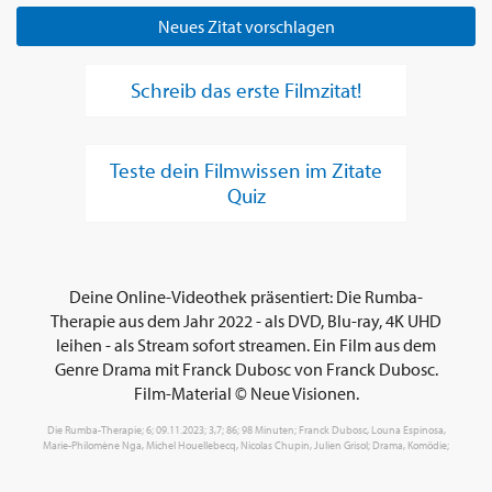
Neues Zitat vorschlagen
Schreib das erste Filmzitat!
Teste dein Filmwissen im Zitate
Quiz
Deine Online-Videothek präsentiert: Die Rumba-
Therapie aus dem Jahr 2022 - als DVD, Blu-ray, 4K UHD
leihen - als Stream sofort streamen. Ein Film aus dem
Genre Drama mit Franck Dubosc von Franck Dubosc.
Film-Material © Neue Visionen.
Die Rumba-Therapie; 6; 09.11.2023; 3,7; 86; 98 Minuten; Franck Dubosc, Louna Espinosa,
Marie-Philomène Nga, Michel Houellebecq, Nicolas Chupin, Julien Grisol; Drama, Komödie;