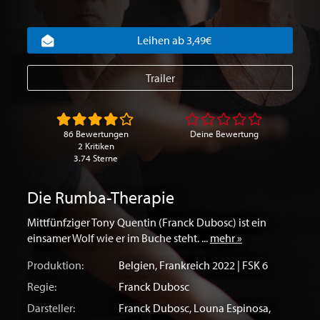
Leihen ab 3,49€
Trailer
86 Bewertungen
Deine Bewertung
2 Kritiken
3.74 Sterne
Die Rumba-Therapie
Mittfünfziger Tony Quentin (Franck Dubosc) ist ein
einsamer Wolf wie er im Buche steht. ...
mehr »
Produktion:
Belgien
,
Frankreich
2022 | FSK 6
Regie:
Franck Dubosc
Darsteller:
Franck Dubosc
,
Louna Espinosa
,