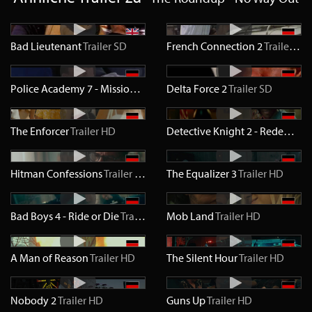
Bad Lieutenant
Trailer
SD
French Connection 2
Trailer
SD
Police Academy 7 - Mission in Moskau
Delta Force 2
Trailer
SD
Trailer
SD
The Enforcer
Trailer
HD
Detective Knight 2 - Redemption
Hitman Confessions
Trailer
HD
The Equalizer 3
Trailer
HD
Bad Boys 4 - Ride or Die
Trailer
HD
Mob Land
Trailer
HD
A Man of Reason
Trailer
HD
The Silent Hour
Trailer
HD
Nobody 2
Trailer
HD
Guns Up
Trailer
HD