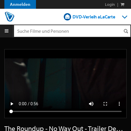
Anmelden
Login
|
DVD-Verleih aLaCarte
DVD-Verleih im Abo
Streamen
Shop
Blog
The Roundup - No Way Out - Trailer Deutsch HD