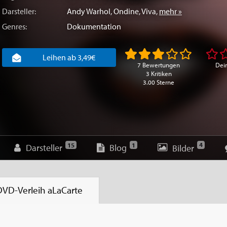
Darsteller:
Andy Warhol
,
Ondine
,
Viva
,
mehr »
Genres:
Dokumentation
Leihen ab 3,49€
7 Bewertungen
Dei
3 Kritiken
3.00 Sterne
4
15
1
Darsteller
Blog
Bilder
DVD-Verleih
aLaCarte