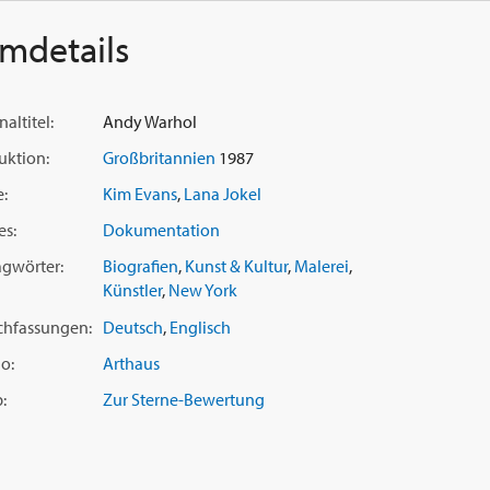
lmdetails
naltitel:
Andy Warhol
uktion:
Großbritannien
1987
e:
Kim Evans
,
Lana Jokel
es:
Dokumentation
agwörter:
Biografien
,
Kunst & Kultur
,
Malerei
,
Künstler
,
New York
chfassungen:
Deutsch
,
Englisch
o:
Arthaus
:
Zur Sterne-Bewertung