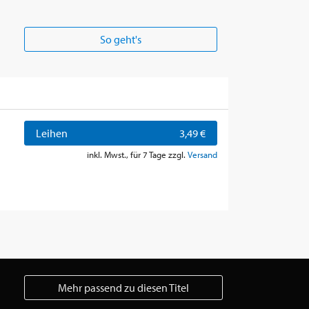
So geht's
Leihen
3,49 €
inkl. Mwst., für 7 Tage zzgl.
Versand
Mehr passend zu diesen Titel