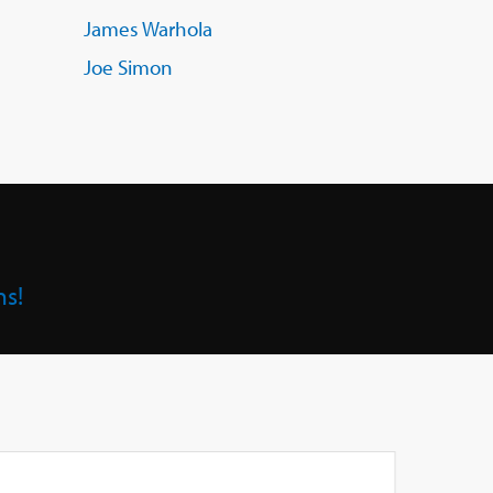
James Warhola
Joe Simon
ns!