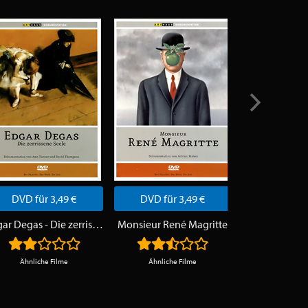
DVD für 3,49 €
DVD für 3,49 €
DVD für 
Edgar Degas - Die zerrissene Seele
Monsieur René Magritte
Ähnliche Filme
Ähnliche Filme
Ähnliche 