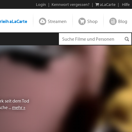
Login
|
Kennwort vergessen?
|
aLaCarte
|
Hilfe
leih aLaCarte
Streamen
Shop
Blog
rk seit dem Tod
che ...
mehr »