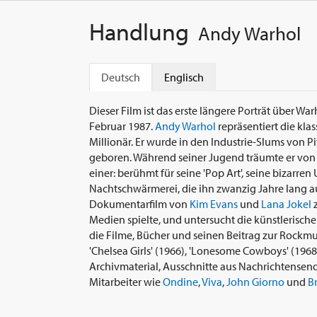
Handlung
Andy Warhol
Deutsch
Englisch
Dieser Film ist das erste längere Porträt über W
Februar 1987.
Andy Warhol
repräsentiert die kla
Millionär. Er wurde in den Industrie-Slums von P
geboren. Während seiner Jugend träumte er von
einer: berühmt für seine 'Pop Art', seine bizarre
Nachtschwärmerei, die ihn zwanzig Jahre lang auf
Dokumentarfilm von
Kim Evans
und
Lana Jokel
z
Medien spielte, und untersucht die künstlerische
die Filme, Bücher und seinen Beitrag zur Rockmu
'Chelsea Girls' (1966), 'Lonesome Cowboys' (196
Archivmaterial, Ausschnitte aus Nachrichtense
Mitarbeiter wie
Ondine
,
Viva
,
John Giorno
und
Br