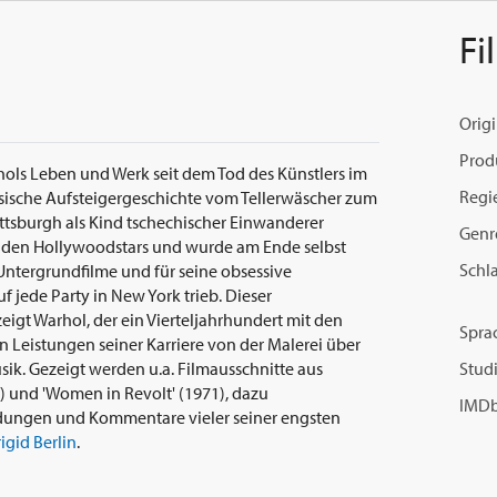
Fi
Origi
Prod
arhols Leben und Werk seit dem Tod des Künstlers im
Regi
ssische Aufsteigergeschichte vom Tellerwäscher zum
ittsburgh als Kind tschechischer Einwanderer
Genr
 den Hollywoodstars und wurde am Ende selbst
Schl
n Untergrundfilme und für seine obsessive
 jede Party in New York trieb. Dieser
eigt Warhol, der ein Vierteljahrhundert mit den
Spra
n Leistungen seiner Karriere von der Malerei über
sik. Gezeigt werden u.a. Filmausschnitte aus
Studi
8) und 'Women in Revolt' (1971), dazu
IMDb
ndungen und Kommentare vieler seiner engsten
igid Berlin
.